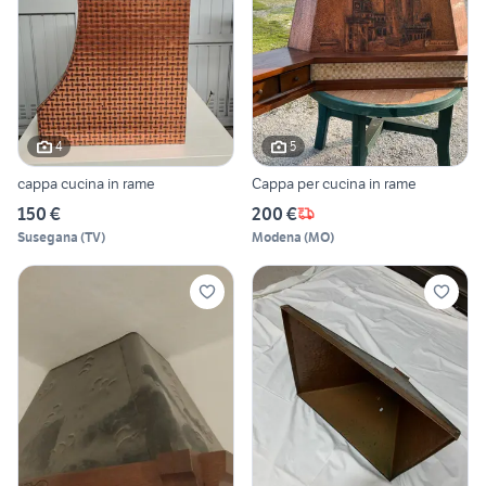
4
5
cappa cucina in rame
Cappa per cucina in rame
150 €
200 €
Susegana
(
TV
)
Modena
(
MO
)