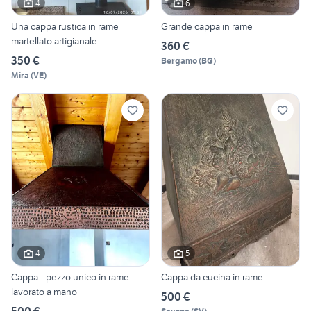
4
6
Una cappa rustica in rame
Grande cappa in rame
martellato artigianale
360 €
350 €
Bergamo
(
BG
)
Mira
(
VE
)
4
5
Cappa - pezzo unico in rame
Cappa da cucina in rame
lavorato a mano
500 €
500 €