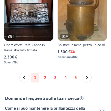
6
6
Opera d'Arte Rara: Cappa in
Bollitore in rame, pezzo unico !!!
Rame sbalzato, firmata
1.500 €
2.300 €
Gemmano
(
RN
)
Sover
(
TN
)
1
2
3
4
5
Domande frequenti sulla tua ricerca
Come si può mantenere la brillantezza della