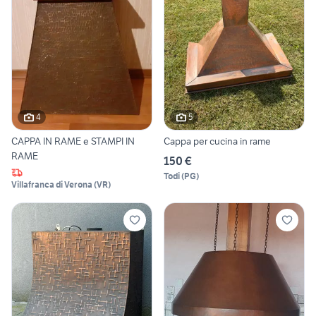
4
5
CAPPA IN RAME e STAMPI IN
Cappa per cucina in rame
RAME
150 €
Todi
(
PG
)
Villafranca di Verona
(
VR
)