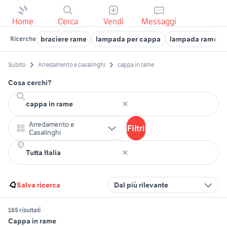
Home
Cerca
Vendi
Messaggi
braciere rame
lampada per cappa
lampada rame
Ricerche
Subito
Arredamento e casalinghi
cappa in rame
Cosa cerchi?
Arredamento e
Filtri
Casalinghi
Salva ricerca
Dal più rilevante
165 risultati
Cappa in rame