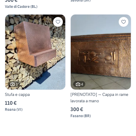
Savona
(
SV
)
Valle di Cadore
(
BL
)
3
4
Stufa e cappa
[PRENOTATO] ~ Cappa in rame
lavorata a mano
110 €
300 €
Roana
(
VI
)
Fasano
(
BR
)