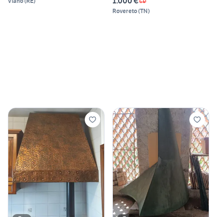
1.000 €
Viano
(
RE
)
Rovereto
(
TN
)