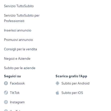
Servizio TuttoSubito
elettronica
per la casa e la
sports e hobby
Servizio TuttoSubito per
persona
Informatica
Animali
Professionisti
Arredamento e
Console e
Accessori per
Casalinghi
Inserisci annuncio
Videogiochi
animali
Elettrodomestici
Promuovi annuncio
Audio/Video
Musica e Film
Giardino e Fai da te
Consigli per la vendita
Fotografia
Libri e Riviste
Abbigliamento e
Negozi e Aziende
Telefonia
Strumenti Musicali
Accessori
Subito per le aziende
Sports
Tutto per i bambini
Seguici su
Scarica gratis l'App
Biciclette
Facebook
Subito per Android
Collezionismo
TikTok
Subito per iOS
Instagram