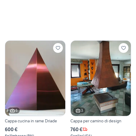
6
3
Cappa cucina in rame Driade
Cappa per camino di design
600 €
760 €
Spilimbergo
(
PN
)
Cagliari
(
CA
)