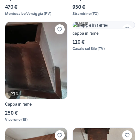
470 €
950 €
Montecalvo Versiggia
(
PV
)
Strambino
(
TO
)
2
cappa in rame
110 €
Casale sul Sile
(
TV
)
3
Cappa in rame
250 €
Viverone
(
BI
)