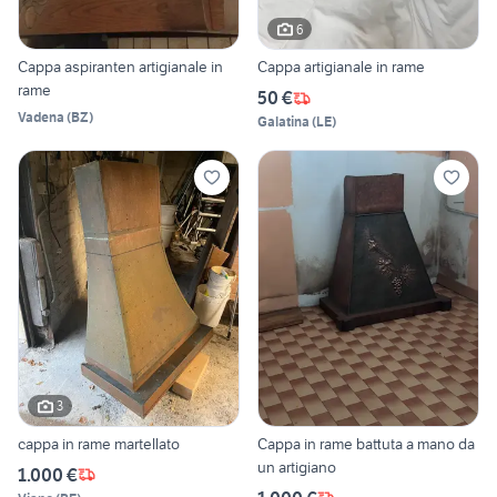
6
Cappa aspiranten artigianale in
Cappa artigianale in rame
rame
50 €
Vadena
(
BZ
)
Galatina
(
LE
)
3
cappa in rame martellato
Cappa in rame battuta a mano da
un artigiano
1.000 €