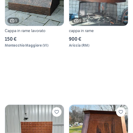
5
5
Cappa in rame lavorato
cappa in rame
150 €
900 €
Montecchio Maggiore
(
VI
)
Ariccia
(
RM
)