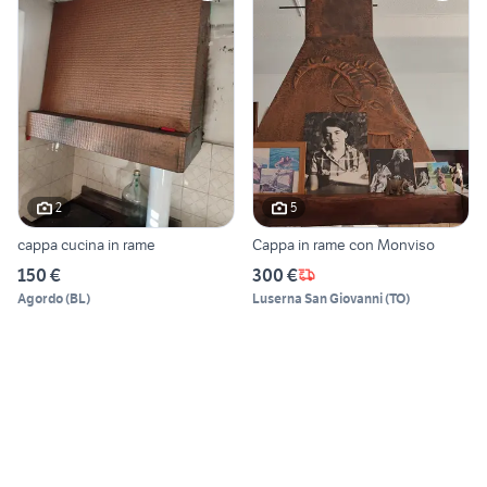
2
5
cappa cucina in rame
Cappa in rame con Monviso
150 €
300 €
Agordo
(
BL
)
Luserna San Giovanni
(
TO
)