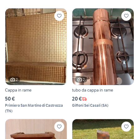
2
2
Cappa in rame
tubo da cappa in rame
50 €
20 €
Primiero San Martino di Castrozza
Giffoni Sei Casali
(
SA
)
(
TN
)