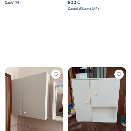
800 €
Zane'
(
VI
)
Castel di Lama
(
AP
)