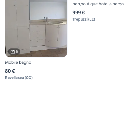
beb,boutique hotel,albergo
999 €
Trepuzzi
(
LE
)
6
Mobile bagno
80 €
Rovellasca
(
CO
)