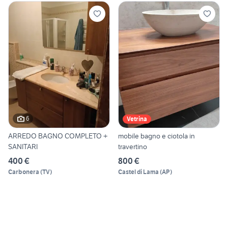
6
Vetrina
ARREDO BAGNO COMPLETO +
mobile bagno e ciotola in
SANITARI
travertino
400 €
800 €
Carbonera
(
TV
)
Castel di Lama
(
AP
)