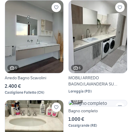
5
6
Arredo Bagno Scavolini
MOBILI ARREDO
BAGNO/LAVANDERIA SU
2.400 €
MISURA
Loreggia
(
PD
)
Castiglione Falletto
(
CN
)
4
Bagno completo
1.000 €
Casalgrande
(
RE
)