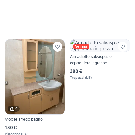
Vetrina
Armadietto salvaspazio
cappottiera ingresso
290 €
Trepuzzi
(
LE
)
6
Mobile arredo bagno
130 €
Piacenza
(
PC
)