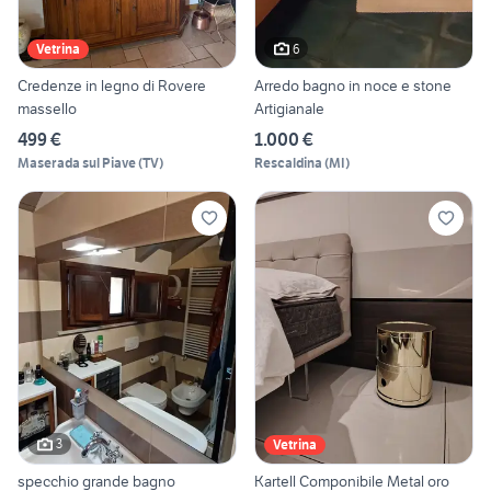
6
Vetrina
Credenze in legno di Rovere
Arredo bagno in noce e stone
massello
Artigianale
499 €
1.000 €
Maserada sul Piave
(
TV
)
Rescaldina
(
MI
)
3
Vetrina
specchio grande bagno
Kartell Componibile Metal oro