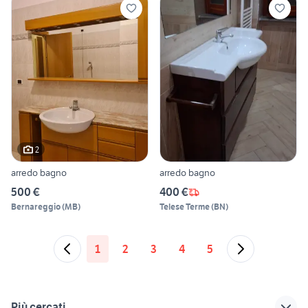
2
arredo bagno
arredo bagno
500 €
400 €
Bernareggio
(
MB
)
Telese Terme
(
BN
)
1
2
3
4
5
Più cercati