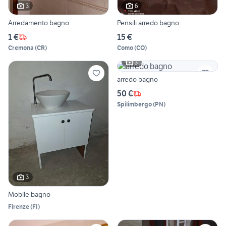
3
6
Arredamento bagno
Pensili arredo bagno
1 €
15 €
Cremona
(
CR
)
Como
(
CO
)
3
arredo bagno
50 €
Spilimbergo
(
PN
)
3
Mobile bagno
Firenze
(
FI
)