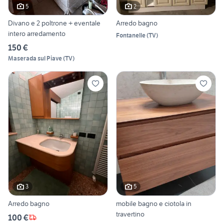
5
2
Divano e 2 poltrone + eventale
Arredo bagno
intero arredamento
Fontanelle
(
TV
)
150 €
Maserada sul Piave
(
TV
)
3
5
Arredo bagno
mobile bagno e ciotola in
travertino
100 €