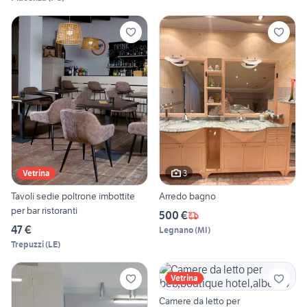
3
Vetrina
Tavoli sedie poltrone imbottite
Arredo bagno
per bar ristoranti
500 €
47 €
Legnano
(
MI
)
Trepuzzi
(
LE
)
Vetrina
Camere da letto per