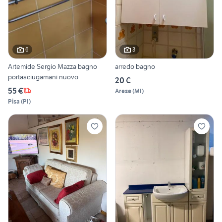
6
3
Artemide Sergio Mazza bagno
arredo bagno
portasciugamani nuovo
20 €
55 €
Arese
(
MI
)
Pisa
(
PI
)