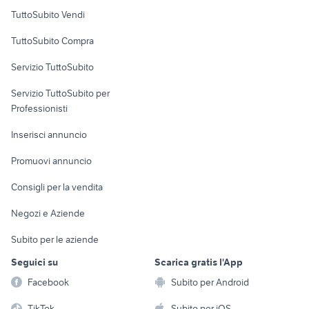
Case vacanza
TuttoSubito Vendi
Uffici e Locali
TuttoSubito Compra
commerciali
Servizio TuttoSubito
elettronica
per la casa e la
sports e hobby
Servizio TuttoSubito per
persona
Informatica
Animali
Professionisti
Arredamento e
Console e
Accessori per
Casalinghi
Inserisci annuncio
Videogiochi
animali
Elettrodomestici
Promuovi annuncio
Audio/Video
Musica e Film
Giardino e Fai da te
Consigli per la vendita
Fotografia
Libri e Riviste
Abbigliamento e
Negozi e Aziende
Telefonia
Strumenti Musicali
Accessori
Subito per le aziende
Sports
Tutto per i bambini
Seguici su
Scarica gratis l'App
Biciclette
Facebook
Subito per Android
Collezionismo
TikTok
Subito per iOS