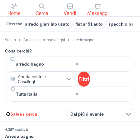
Home
Cerca
Vendi
Messaggi
arredo giardino usato
fiat ar 51 auto
specchio bagno
Ricerche
Subito
Arredamento e casalinghi
arredo bagno
Cosa cerchi?
Arredamento e
Filtri
Casalinghi
Salva ricerca
Dal più rilevante
4.267 risultati
Arredo bagno