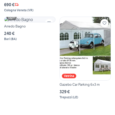
690 €
Cologna Veneta
(
VR
)
6
Arredo Bagno
240 €
Bari
(
BA
)
Vetrina
Gazebo Car Parking 6x3 m
329 €
Trepuzzi
(
LE
)