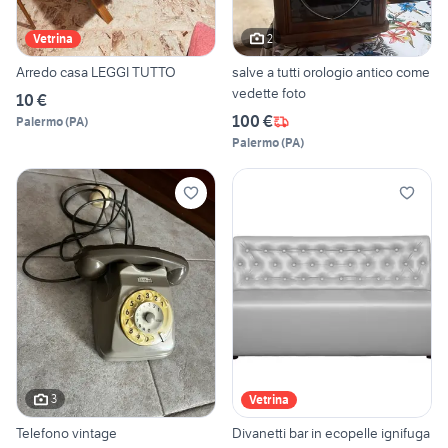
2
Vetrina
Arredo casa LEGGI TUTTO
salve a tutti orologio antico come
vedette foto
10 €
100 €
Palermo
(
PA
)
Palermo
(
PA
)
3
Vetrina
Telefono vintage
Divanetti bar in ecopelle ignifuga