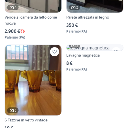
4
2
Vende.si camera da letto come
Parete attrezzata in legno
nuo.va
350 €
2.900 €
Palermo
(
PA
)
Palermo
(
PA
)
3
Lavagna magnetica
8 €
Palermo
(
PA
)
6
6 Tazzine in vetro vintage