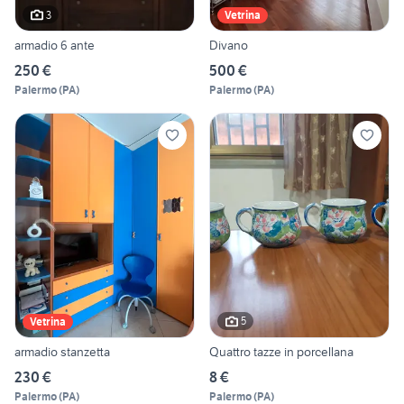
3
Vetrina
armadio 6 ante
Divano
250 €
500 €
Palermo
(
PA
)
Palermo
(
PA
)
5
Vetrina
armadio stanzetta
Quattro tazze in porcellana
230 €
8 €
Palermo
(
PA
)
Palermo
(
PA
)