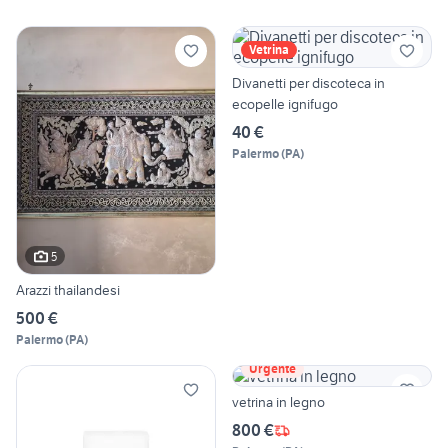
Vetrina
Divanetti per discoteca in
ecopelle ignifugo
40 €
Palermo
(
PA
)
5
Arazzi thailandesi
500 €
Palermo
(
PA
)
Urgente
vetrina in legno
800 €