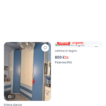
Vetrina
Urgente
vetrina in legno
800 €
Palermo
(
PA
)
3
Intera stanza