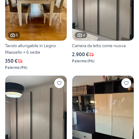
5
4
Tavolo allungabile in Legno
Camera da letto come nuo.va
Massello + 6 sedie
2.900 €
350 €
Palermo
(
PA
)
Palermo
(
PA
)