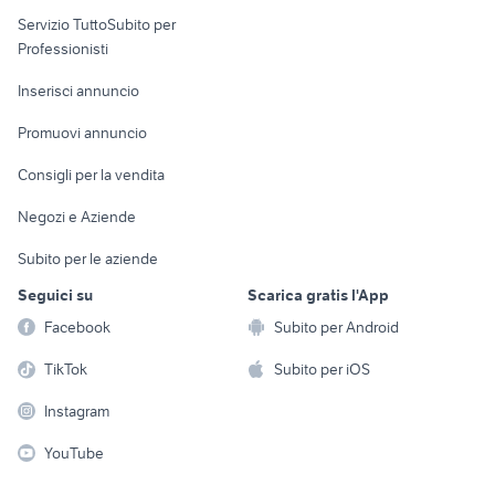
elettronica
per la casa e la
sports e hobby
Servizio TuttoSubito per
persona
Informatica
Animali
Professionisti
Arredamento e
Console e
Accessori per
Casalinghi
Inserisci annuncio
Videogiochi
animali
Elettrodomestici
Promuovi annuncio
Audio/Video
Musica e Film
Giardino e Fai da te
Consigli per la vendita
Fotografia
Libri e Riviste
Abbigliamento e
Negozi e Aziende
Telefonia
Strumenti Musicali
Accessori
Subito per le aziende
Sports
Tutto per i bambini
Seguici su
Scarica gratis l'App
Biciclette
Facebook
Subito per Android
Collezionismo
TikTok
Subito per iOS
Instagram
YouTube