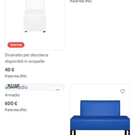
Palermo
(
PA
)
Vetrina
Divanetto per discoteca
disponibili in ecopelle
40 €
Palermo
(
PA
)
3
Armadio
600 €
Palermo
(
PA
)