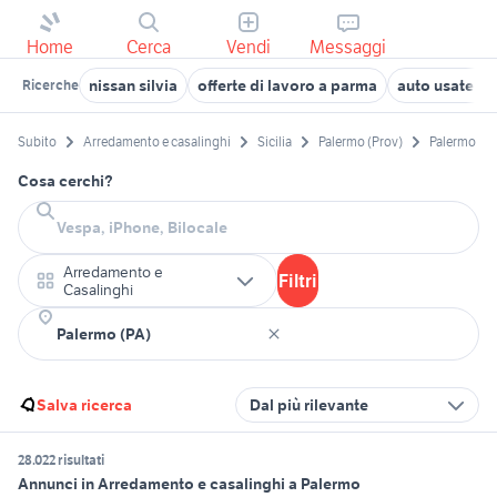
Home
Cerca
Vendi
Messaggi
nissan silvia
offerte di lavoro a parma
auto usate re
Ricerche
Subito
Arredamento e casalinghi
Sicilia
Palermo (Prov)
Palermo
Cosa cerchi?
Arredamento e
Filtri
Casalinghi
Salva ricerca
Dal più rilevante
28.022 risultati
Annunci in Arredamento e casalinghi a Palermo