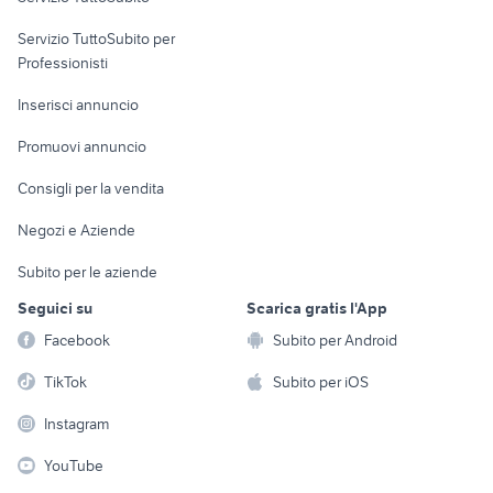
elettronica
per la casa e la
sports e hobby
Servizio TuttoSubito per
persona
Informatica
Animali
Professionisti
Arredamento e
Console e
Accessori per
Casalinghi
Inserisci annuncio
Videogiochi
animali
Elettrodomestici
Promuovi annuncio
Audio/Video
Musica e Film
Giardino e Fai da te
Consigli per la vendita
Fotografia
Libri e Riviste
Abbigliamento e
Negozi e Aziende
Telefonia
Strumenti Musicali
Accessori
Subito per le aziende
Sports
Tutto per i bambini
Seguici su
Scarica gratis l'App
Biciclette
Facebook
Subito per Android
Collezionismo
TikTok
Subito per iOS
Instagram
YouTube