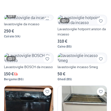
4
4
lavastoviglie da incasso
Lavastoviglie hotpoint ariston da
250 €
incasso
Cairate
(
VA
)
310 €
Caino
(
BS
)
3
Lavastoviglie BOSCH da incasso
lavastoviglie incasso Smeg
150 €
50 €
Bergamo
(
BG
)
Ghedi
(
BS
)