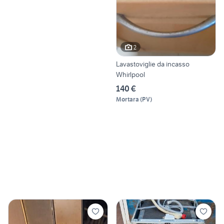
2
Lavastoviglie da incasso
Whirlpool
140 €
Mortara
(
PV
)