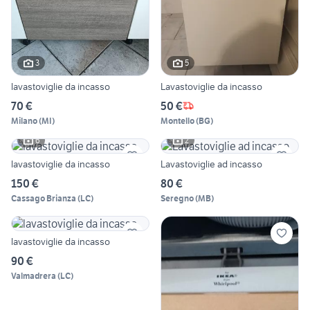
3
5
lavastoviglie da incasso
Lavastoviglie da incasso
70 €
50 €
Milano
(
MI
)
Montello
(
BG
)
6
2
lavastoviglie da incasso
Lavastoviglie ad incasso
150 €
80 €
Cassago Brianza
(
LC
)
Seregno
(
MB
)
lavastoviglie da incasso
90 €
Valmadrera
(
LC
)