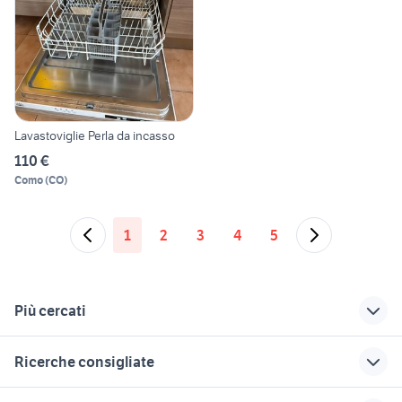
Lavastoviglie Perla da incasso
110 €
Como
(
CO
)
1
2
3
4
5
Più cercati
Correlati
Richerche simili
Suggerimenti
Ricerche consigliate
mobile per
forno lainox naboo
frigorifero usato
lavastoviglie da
reggio emilia
impastatrice elettrodomestici
celle frigo