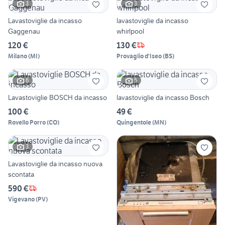
3
3
Lavastoviglie da incasso
lavastoviglie da incasso
Gaggenau
whirlpool
120 €
130 €
Milano
(
MI
)
Provaglio d'Iseo
(
BS
)
6
5
Lavastoviglie BOSCH da incasso
lavastoviglie da incasso Bosch
100 €
49 €
Rovello Porro
(
CO
)
Quingentole
(
MN
)
3
Lavastoviglie da incasso nuova
scontata
590 €
Vigevano
(
PV
)