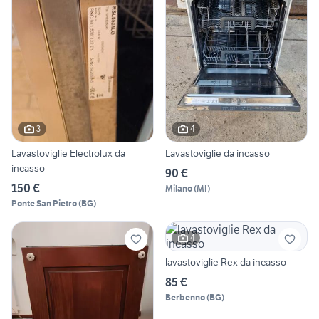
3
4
Lavastoviglie Electrolux da
Lavastoviglie da incasso
incasso
90 €
150 €
Milano
(
MI
)
Ponte San Pietro
(
BG
)
4
lavastoviglie Rex da incasso
85 €
Berbenno
(
BG
)