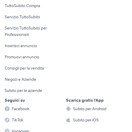
Uffici e Locali
TuttoSubito Compra
commerciali
Servizio TuttoSubito
elettronica
per la casa e la
sports e hobby
Servizio TuttoSubito per
persona
Informatica
Animali
Professionisti
Arredamento e
Console e
Accessori per
Casalinghi
Inserisci annuncio
Videogiochi
animali
Elettrodomestici
Promuovi annuncio
Audio/Video
Musica e Film
Giardino e Fai da te
Consigli per la vendita
Fotografia
Libri e Riviste
Abbigliamento e
Negozi e Aziende
Telefonia
Strumenti Musicali
Accessori
Subito per le aziende
Sports
Tutto per i bambini
Seguici su
Scarica gratis l'App
Biciclette
Facebook
Subito per Android
Collezionismo
TikTok
Subito per iOS
Instagram