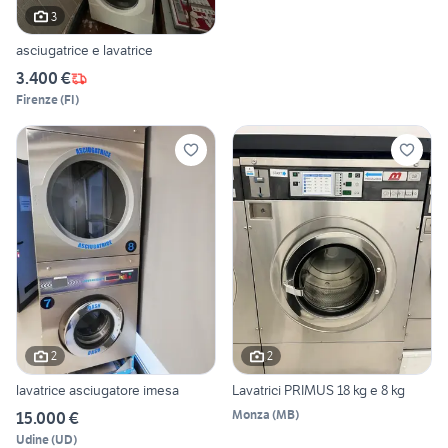
3
asciugatrice e lavatrice
3.400 €
Firenze
(
FI
)
2
2
lavatrice asciugatore imesa
Lavatrici PRIMUS 18 kg e 8 kg
Monza
(
MB
)
15.000 €
Udine
(
UD
)