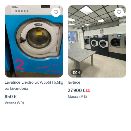
4
Lavatrice Electrolux W365H 6,5kg
lavtrice
ex lavanderia
27.900 €
850 €
Massa
(
MS
)
Verona
(
VR
)