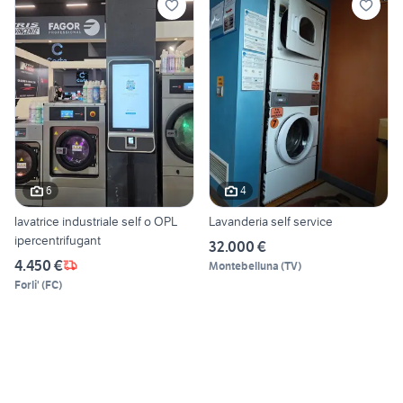
6
4
lavatrice industriale self o OPL
Lavanderia self service
ipercentrifugant
32.000 €
4.450 €
Montebelluna
(
TV
)
Forli'
(
FC
)