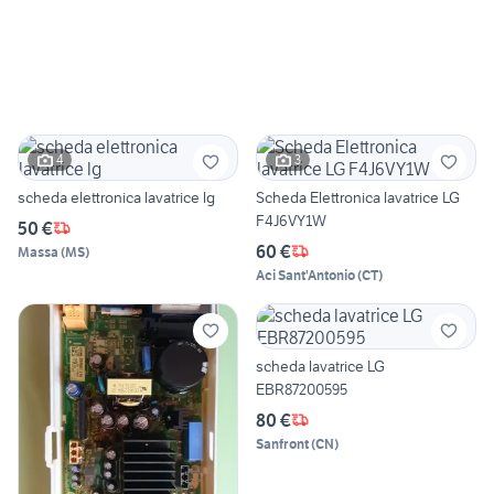
4
3
scheda elettronica lavatrice lg
Scheda Elettronica lavatrice LG
F4J6VY1W
50 €
60 €
Massa
(
MS
)
Aci Sant'Antonio
(
CT
)
scheda lavatrice LG
EBR87200595
80 €
Sanfront
(
CN
)