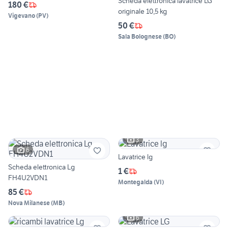
Scheda elettronica lavatrice LG
180 €
originale 10,5 kg
Vigevano
(
PV
)
50 €
Sala Bolognese
(
BO
)
3
6
Lavatrice lg
Scheda elettronica Lg
1 €
FH4U2VDN1
Montegalda
(
VI
)
85 €
Nova Milanese
(
MB
)
6