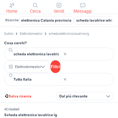
Home
Cerca
Vendi
Messaggi
elettronica Catania provincia
scheda lavatrice whirlp
Ricerche
Subito
Elettrodomestici
scheda elettronica lavatrice lg
Cosa cerchi?
Filtri
Elettrodomestici
Salva ricerca
Dal più rilevante
42 risultati
Scheda elettronica lavatrice lg