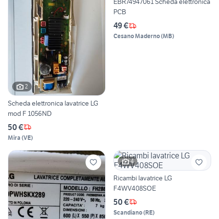
EBR74947061 Scheda elettronica
PCB
49 €
Cesano Maderno
(
MB
)
2
Scheda elettronica lavatrice LG
mod F 1056ND
50 €
Mira
(
VE
)
4
Ricambi lavatrice LG
F4WV408SOE
50 €
Scandiano
(
RE
)