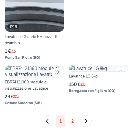
5
Lavatrice LG serie FH pezzi di
ricambio
1 €
Ponte San Pietro
(
BG
)
Lavatrice LG 8kg
EBR74121360 modulo di
150 €
visualizzazione Lavatrice
Beregazzo con Figliaro
(
CO
)
29 €
Cesano Maderno
(
MB
)
1
2