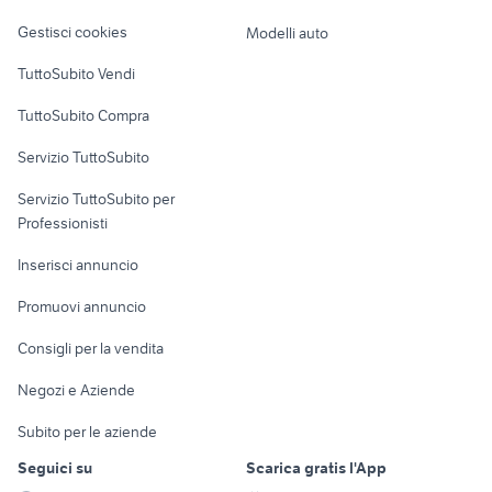
lavastoviglie
Veicoli commerciali
altro
Gestisci cookies
Modelli auto
Case vacanza
TuttoSubito Vendi
Uffici e Locali
TuttoSubito Compra
commerciali
Servizio TuttoSubito
elettronica
per la casa e la
sports e hobby
Servizio TuttoSubito per
persona
Informatica
Animali
Professionisti
Arredamento e
Console e
Accessori per
Casalinghi
Inserisci annuncio
Videogiochi
animali
Elettrodomestici
Promuovi annuncio
Audio/Video
Musica e Film
Giardino e Fai da te
Consigli per la vendita
Fotografia
Libri e Riviste
Abbigliamento e
Negozi e Aziende
Telefonia
Strumenti Musicali
Accessori
Subito per le aziende
Sports
Tutto per i bambini
Seguici su
Scarica gratis l'App
Biciclette