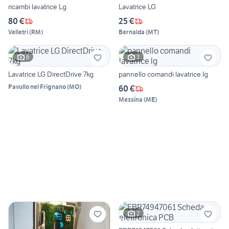
ricambi lavatrice Lg
Lavatrice LG
80 €
25 €
Velletri
(
RM
)
Bernalda
(
MT
)
6
3
Lavatrice LG DirectDrive 7kg
pannello comandi lavatrice lg
Pavullo nel Frignano
(
MO
)
60 €
Messina
(
ME
)
2