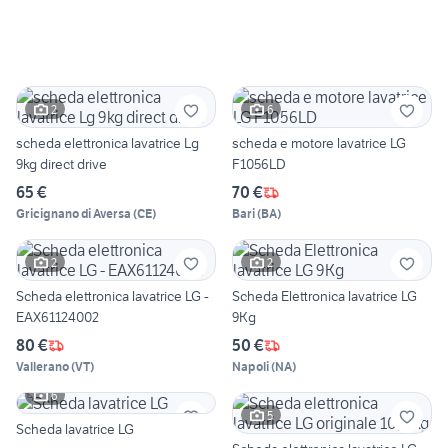
2
6
scheda elettronica lavatrice Lg
scheda e motore lavatrice LG
9kg direct drive
F1056LD
65 €
70 €
Gricignano di Aversa
(
CE
)
Bari
(
BA
)
2
2
Scheda elettronica lavatrice LG -
Scheda Elettronica lavatrice LG
EAX61124002
9Kg
80 €
50 €
Vallerano
(
VT
)
Napoli
(
NA
)
6
5
Scheda lavatrice LG