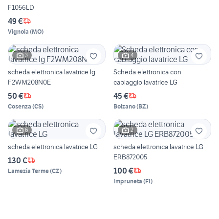
F1056LD
49 €
Vignola
(
MO
)
3
4
scheda elettronica lavatrice lg
Scheda elettronica con
F2WM208N0E
cablaggio lavatrice LG
50 €
45 €
Cosenza
(
CS
)
Bolzano
(
BZ
)
6
2
scheda elettronica lavatrice LG
scheda elettronica lavatrice LG
ERB872005
130 €
100 €
Lamezia Terme
(
CZ
)
Impruneta
(
FI
)