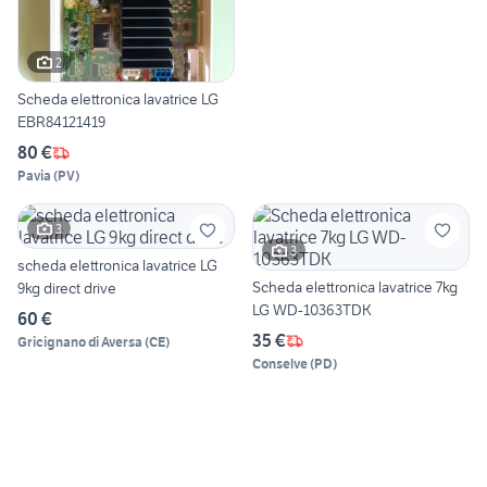
2
Scheda elettronica lavatrice LG
EBR84121419
80 €
Pavia
(
PV
)
3
3
scheda elettronica lavatrice LG
Scheda elettronica lavatrice 7kg
9kg direct drive
LG WD-10363TDK
60 €
35 €
Gricignano di Aversa
(
CE
)
Conselve
(
PD
)