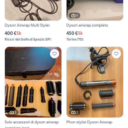
6
Dyson Airwrap Multi Styler
Dyson airwrap completo
400 €
450 €
Ricco' del Golfo di Spezia
(
SP
)
Torino
(
TO
)
3
2
Solo accessori di dyson airwrap
Phon stylist Dyson Airwrap