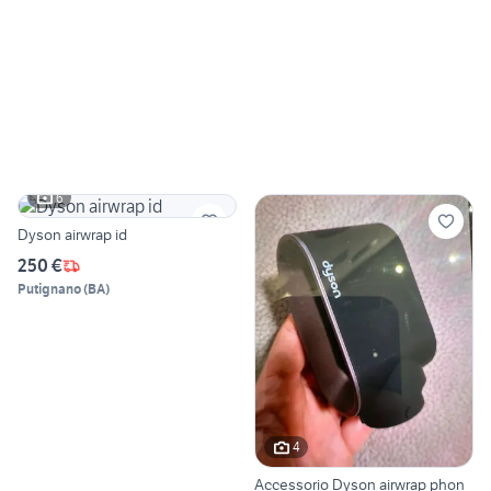
6
Dyson airwrap id
250 €
Putignano
(
BA
)
4
Accessorio Dyson airwrap phon