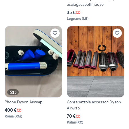
asciugacapelli nuovo
35 €
Legnano
(
MI
)
6
Phone Dyson Airwrap
Coni spazzole accessori Dyson
Airwrap
400 €
70 €
Roma
(
RM
)
Palmi
(
RC
)