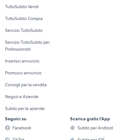
Case vacanza
TuttoSubito Vendi
Uffici e Locali
TuttoSubito Compra
commerciali
Servizio TuttoSubito
elettronica
per la casa e la
sports e hobby
Servizio TuttoSubito per
persona
Informatica
Animali
Professionisti
Arredamento e
Console e
Accessori per
Casalinghi
Inserisci annuncio
Videogiochi
animali
Elettrodomestici
Promuovi annuncio
Audio/Video
Musica e Film
Giardino e Fai da te
Consigli per la vendita
Fotografia
Libri e Riviste
Abbigliamento e
Negozi e Aziende
Telefonia
Strumenti Musicali
Accessori
Subito per le aziende
Sports
Tutto per i bambini
Seguici su
Scarica gratis l'App
Biciclette
Facebook
Subito per Android
Collezionismo
TikTok
Subito per iOS