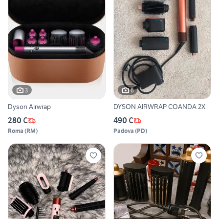
3
6
Dyson Airwrap
DYSON AIRWRAP COANDA 2X
280 €
490 €
Roma
(
RM
)
Padova
(
PD
)