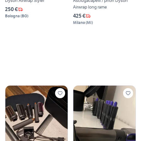
Dyson Airwrap Styler
Asciugacapelli / phon Dyson
Airwrap long rame
250 €
425 €
Bologna
(
BO
)
Milano
(
MI
)