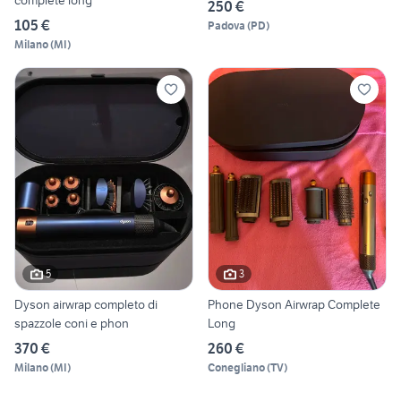
complete long
250 €
105 €
Padova
(
PD
)
Milano
(
MI
)
5
3
Dyson airwrap completo di
Phone Dyson Airwrap Complete
spazzole coni e phon
Long
370 €
260 €
Milano
(
MI
)
Conegliano
(
TV
)