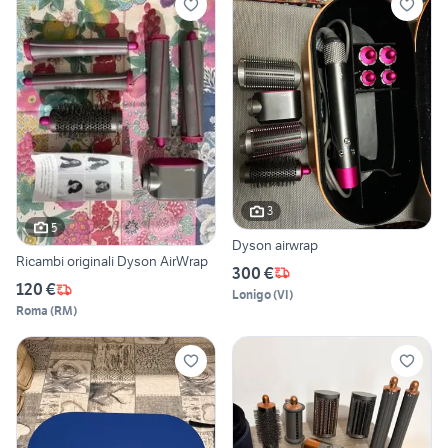
3
5
Dyson airwrap
Ricambi originali Dyson AirWrap
300 €
120 €
Lonigo
(
VI
)
Roma
(
RM
)