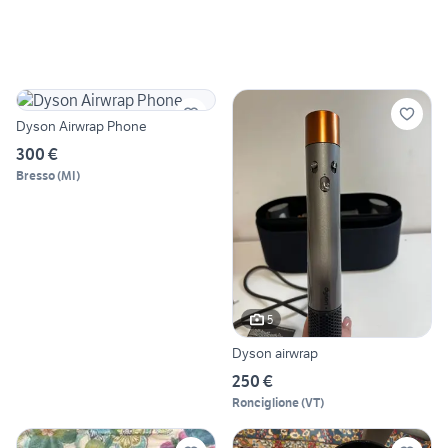
Dyson Airwrap Phone
300 €
Bresso
(
MI
)
5
Dyson airwrap
250 €
Ronciglione
(
VT
)