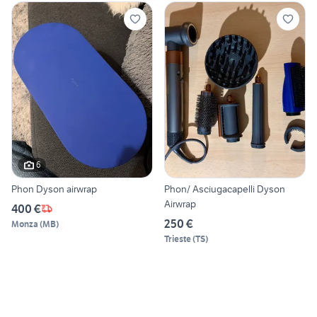
6
Phon Dyson airwrap
Phon/ Asciugacapelli Dyson
Airwrap
400 €
250 €
Monza
(
MB
)
Trieste
(
TS
)