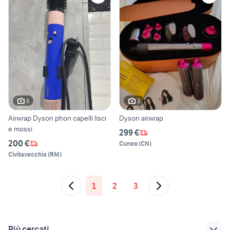
6
3
Airwrap Dyson phon capelli lisci
Dyson airwrap
e mossi
299 €
200 €
Cuneo
(
CN
)
Civitavecchia
(
RM
)
1
2
3
Più cercati