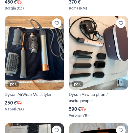
450 €
370 €
Borgia
(
CZ
)
Roma
(
RM
)
6
6
Dyson AirWrap Multistyler
Dyson Airwrap phon /
asciugacapelli
250 €
590 €
Napoli
(
NA
)
Verona
(
VR
)