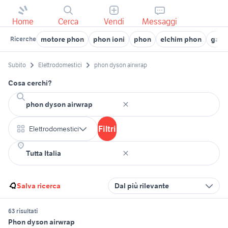
Home
Cerca
Vendi
Messaggi
motore phon
phon ioni
phon
elchim phon
gama
Ricerche
Subito
Elettrodomestici
phon dyson airwrap
Cosa cerchi?
Filtri
Elettrodomestici
Salva ricerca
Dal più rilevante
63 risultati
Phon dyson airwrap