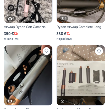
6
6
Airwrap Dyson Con Garanzia
Dyson Airwrap Complete Long
350 €
330 €
Milano
(
MI
)
Napoli
(
NA
)
5
3