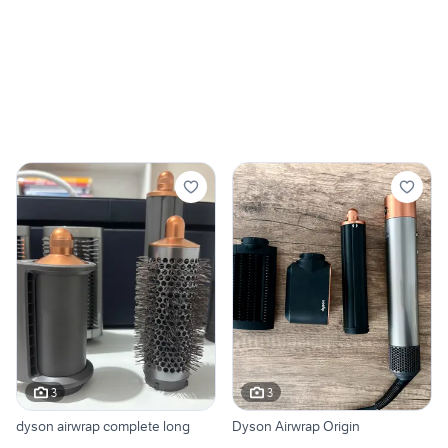
3
3
dyson airwrap complete long
Dyson Airwrap Origin