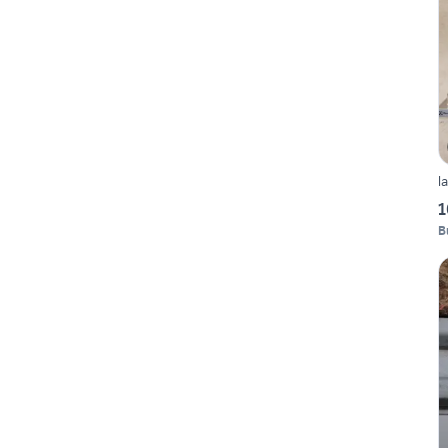
l
1
B