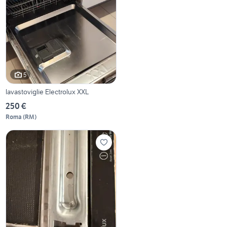
5
lavastoviglie Electrolux XXL
250 €
Roma
(
RM
)