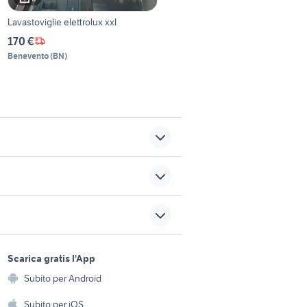
Lavastoviglie elettrolux xxl
170 €
Benevento
(
BN
)
 allarme
forno a novara e provincia
 flame
beretta elettrodomestici
sports e hobby
a
Scarica gratis l'App
Animali
folletto vk 150
Subito per Android
ento e
Accessori per animali
hi
Subito per iOS
nervino
trasmettitore radio