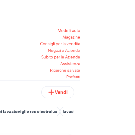
Modelli auto
Magazine
Consigli per la vendita
Negozi e Aziende
Subito per le Aziende
Assistenza
Ricerche salvate
Preferiti
Vendi
i lavastoviglie rex electrolux
lavastoviglie ariston lft 114
lavasto