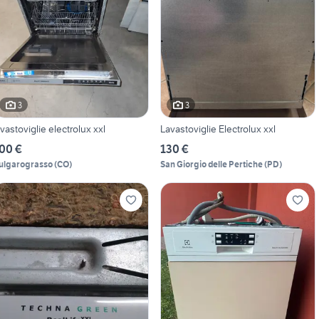
3
3
avastoviglie electrolux xxl
Lavastoviglie Electrolux xxl
00 €
130 €
ulgarograsso
(
CO
)
San Giorgio delle Pertiche
(
PD
)