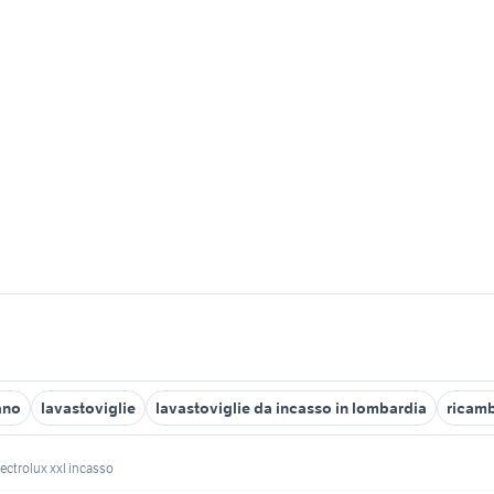
ano
lavastoviglie
lavastoviglie da incasso in lombardia
ricamb
lectrolux xxl incasso