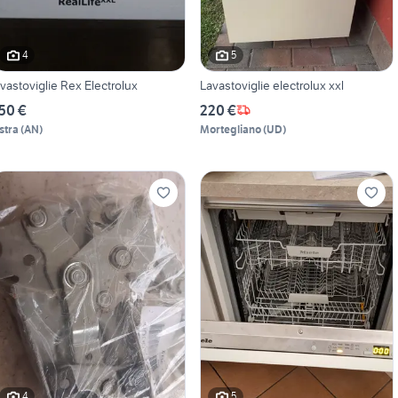
4
5
avastoviglie Rex Electrolux
Lavastoviglie electrolux xxl
50 €
220 €
stra
(
AN
)
Mortegliano
(
UD
)
4
5