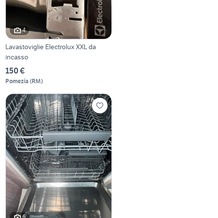
4
Lavastoviglie Electrolux XXL da
incasso
150 €
Pomezia
(
RM
)
6