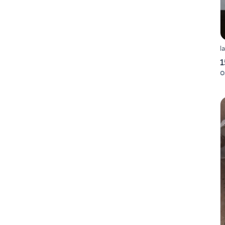
l
1
O