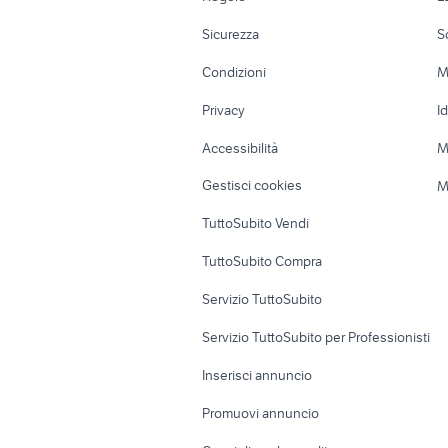
tagliacuci usata uso casalingo
l
friggitrice lidl
elettrodo
Moto e Scooter
Ville singole e
Sicurezza
S
Accessori Moto
Terreni e rustic
Condizioni
M
Nautica
Garage e box
Privacy
I
Caravan e Camper
Loft, mansarde 
Accessibilità
M
Veicoli commerciali
Case vacanza
Gestisci cookies
M
Uffici e Locali
TuttoSubito Vendi
commerciali
TuttoSubito Compra
Servizio TuttoSubito
Servizio TuttoSubito per Professionisti
Inserisci annuncio
Promuovi annuncio