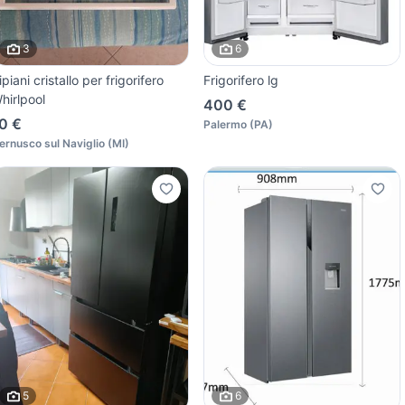
3
6
ipiani cristallo per frigorifero
Frigorifero lg
hirlpool
400 €
0 €
Palermo
(
PA
)
ernusco sul Naviglio
(
MI
)
5
6