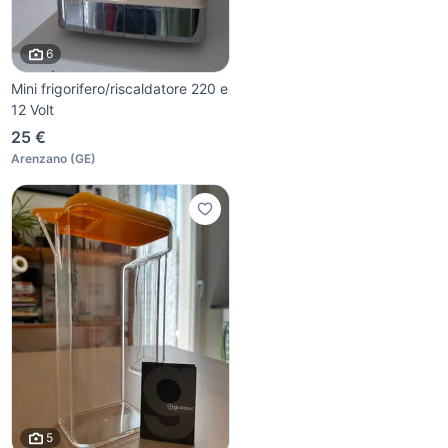
6
Mini frigorifero/riscaldatore 220 e
12 Volt
25 €
Arenzano
(
GE
)
5