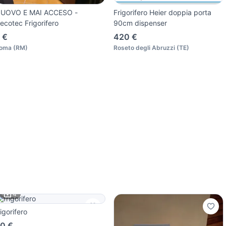
UOVO E MAI ACCESO -
Frigorifero Heier doppia porta
ecotec Frigorifero
90cm dispenser
 €
420 €
oma
(
RM
)
Roseto degli Abruzzi
(
TE
)
4
rigorifero
0 €