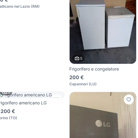
allicano nel Lazio
(
RM
)
5
Frigorifero e congelatore
200 €
Capannori
(
LU
)
5
rigorifero americano LG
.200 €
orino
(
TO
)