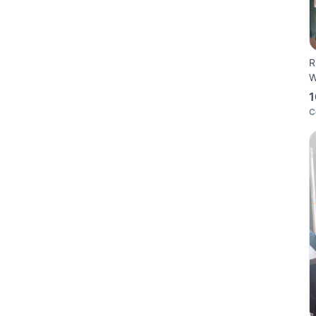
R
W
1
C