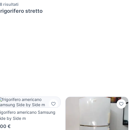
8 risultati
rigorifero stretto
rigorifero americano Samsung
ide by Side m
00 €