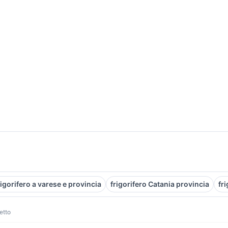
rigorifero a varese e provincia
frigorifero Catania provincia
fr
retto