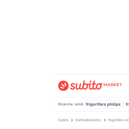
frigorifero philips
f
Ricerche
simili
Subito
Elettrodomestici
frigorifero st