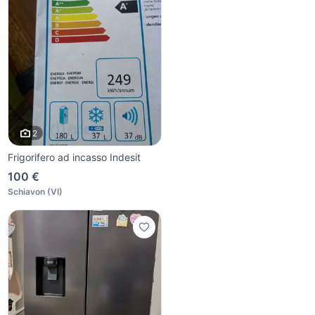
2
Frigorifero ad incasso Indesit
100 €
Schiavon
(
VI
)