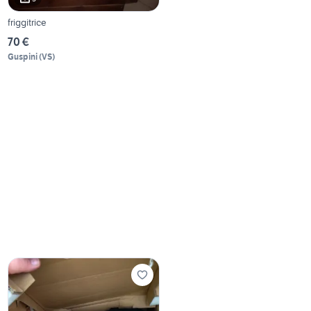
friggitrice
70 €
Guspini
(
VS
)