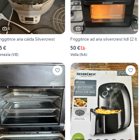
4
3
riggitrice aria calda Silvercrest
Friggitrice ad aria silvercrest lidl 12 lt
5 €
50 €
enezia
(
VE
)
Volla
(
NA
)