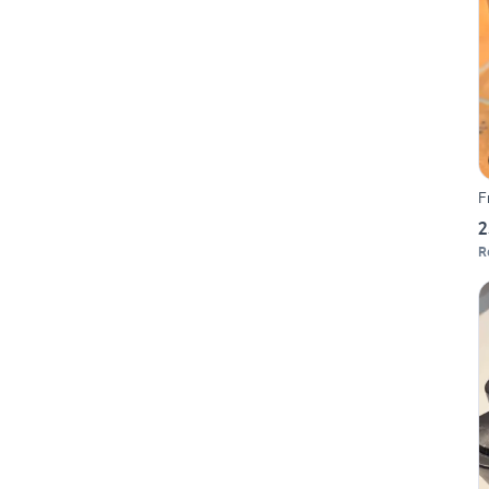
F
2
R