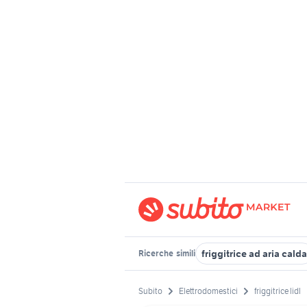
friggitrice ad aria calda
Ricerche
simili
Subito
Elettrodomestici
friggitrice lidl