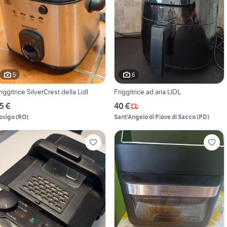
5
6
riggitrice SilverCrest della Lidl
Friggitrice ad aria LIDL
5 €
40 €
ovigo
(
RO
)
Sant'Angelo di Piove di Sacco
(
PD
)