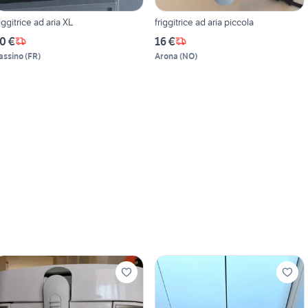
riggitrice ad aria XL
friggitrice ad aria piccola
0 €
16 €
assino
(
FR
)
Arona
(
NO
)