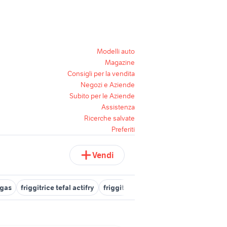
Modelli auto
Magazine
Consigli per la vendita
Negozi e Aziende
Subito per le Aziende
Assistenza
Ricerche salvate
Preferiti
Vendi
 gas
friggitrice tefal actifry
friggitrice elettrodomestici Campani