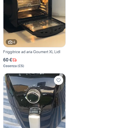
4
Friggitrice ad aria Goumert XL Lidl
60 €
Cosenza
(
CS
)