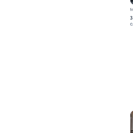
f
3
C