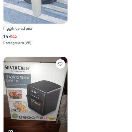
friggitrice ad aria
15 €
Portogruaro
(
VE
)
5