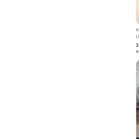
f
L
1
R