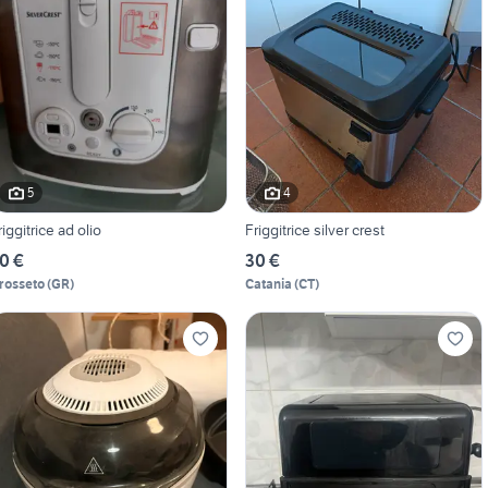
5
4
riggitrice ad olio
Friggitrice silver crest
0 €
30 €
rosseto
(
GR
)
Catania
(
CT
)