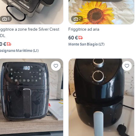
6
2
riggitrice a zone frede Silver Crest
Friggitrice ad aria
IDL
60 €
0 €
Monte San Biagio
(
LT
)
osignano Marittimo
(
LI
)