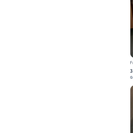
F
3
G