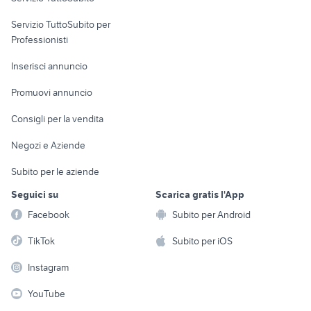
elettronica
per la casa e la
sports e hobby
Servizio TuttoSubito per
persona
Informatica
Animali
Professionisti
Arredamento e
Console e
Accessori per
Casalinghi
Inserisci annuncio
Videogiochi
animali
Elettrodomestici
Promuovi annuncio
Audio/Video
Musica e Film
Giardino e Fai da te
Consigli per la vendita
Fotografia
Libri e Riviste
Abbigliamento e
Negozi e Aziende
Telefonia
Strumenti Musicali
Accessori
Subito per le aziende
Sports
Tutto per i bambini
Seguici su
Scarica gratis l'App
Biciclette
Facebook
Subito per Android
Collezionismo
TikTok
Subito per iOS
Instagram
YouTube