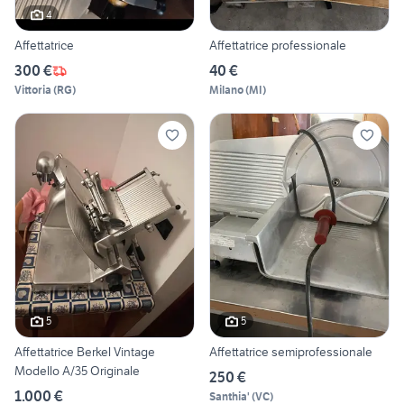
4
Affettatrice
Affettatrice professionale
300 €
40 €
Vittoria
(
RG
)
Milano
(
MI
)
5
5
Affettatrice Berkel Vintage
Affettatrice semiprofessionale
Modello A/35 Originale
250 €
1.000 €
Santhia'
(
VC
)