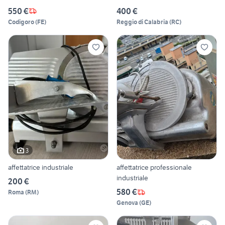
550 €
400 €
Codigoro
(
FE
)
Reggio di Calabria
(
RC
)
3
affettatrice industriale
affettatrice professionale
industriale
200 €
580 €
Roma
(
RM
)
Genova
(
GE
)