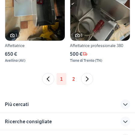
3
6
Affettatrice
Affettatrice professionale 380
650 €
500 €
Avellino
(
AV
)
Tione di Trento
(
TN
)
1
2
Più cercati
Correlati
Richerche simili
Suggerimenti
Ricerche consigliate
affettatrice a verona
gioel
stufe a pellet
e provincia
laminox
elettrodomestici Oleggio
lotto nel elettrodomestici
antifurto casa