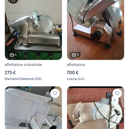
4
5
affettatrice industriale
affettatrice
275 €
700 €
Mariano Comense
(
CO
)
Lucca
(
LU
)