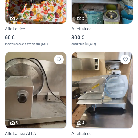
5
2
Affettatrice
Affettatrice
60 €
300 €
Pozzuolo Martesana
(
MI
)
Marrubiu
(
OR
)
5
4
Affettatrice ALFA
Affettatrice