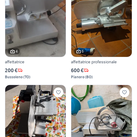
4
6
affettatrice
affettatrice professionale
200 €
600 €
Bussoleno
(
TO
)
Pianoro
(
BO
)