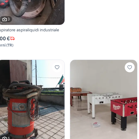
3
spiratore aspiraliquidi industriale
00 €
erni
(
TR
)
6