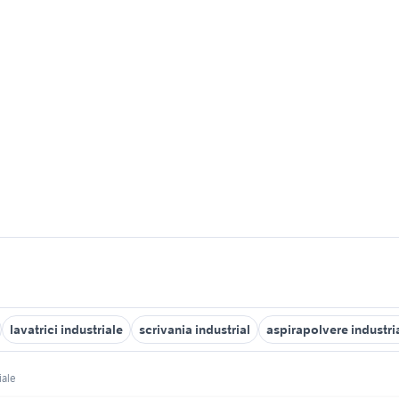
lavatrici industriale
scrivania industrial
aspirapolvere industri
iale