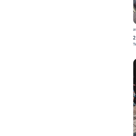
a
2
T