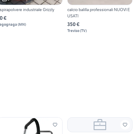
Aspirapolvere industriale Grizzly
calcio balilla professionali NUOVI E
USATI
0 €
350 €
egognaga
(
MN
)
Treviso
(
TV
)