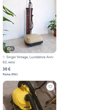
6
✨ Singer Vintage, Lucidatrice Anni
60, retrò
30 €
Roma
(
RM
)