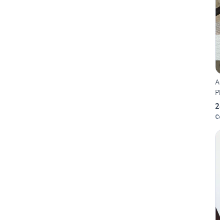
A
P
2
C