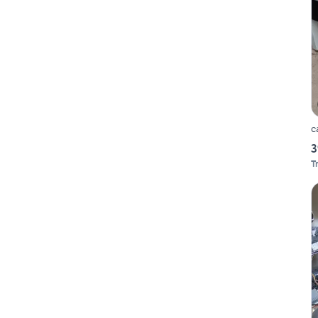
c
3
T