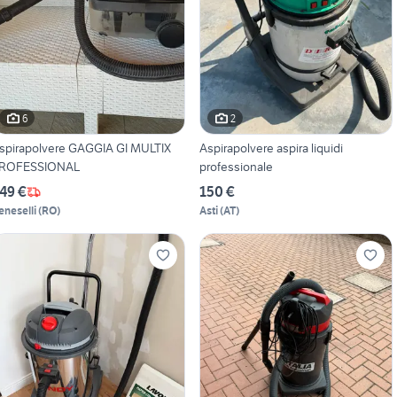
6
2
spirapolvere GAGGIA GI MULTIX
Aspirapolvere aspira liquidi
ROFESSIONAL
professionale
49 €
150 €
eneselli
(
RO
)
Asti
(
AT
)