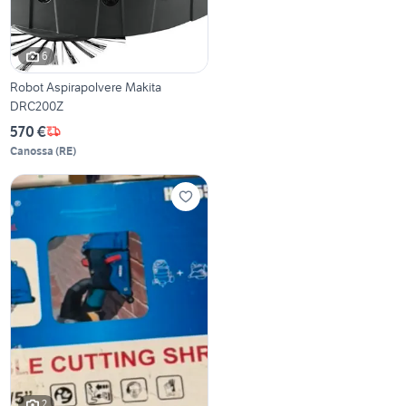
6
Robot Aspirapolvere Makita
DRC200Z
570 €
Canossa
(
RE
)
2