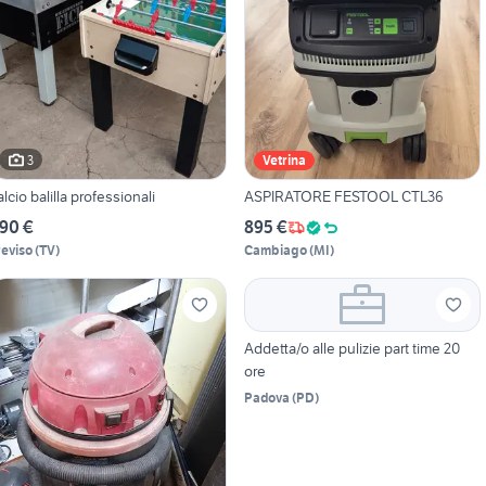
3
Vetrina
alcio balilla professionali
ASPIRATORE FESTOOL CTL36
90 €
895 €
reviso
(
TV
)
Cambiago
(
MI
)
Addetta/o alle pulizie part time 20
ore
Padova
(
PD
)