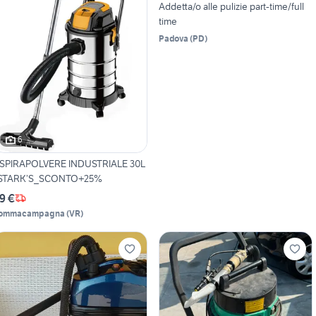
Addetta/o alle pulizie part-time/full
time
Padova
(
PD
)
6
SPIRAPOLVERE INDUSTRIALE 30L
STARK’S_SCONTO+25%
9 €
ommacampagna
(
VR
)