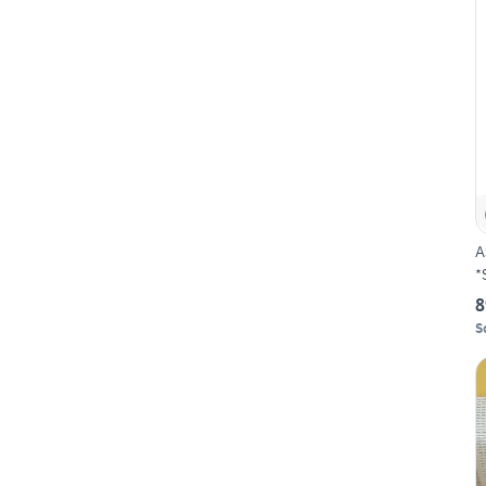
A
*
8
S