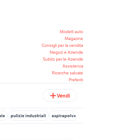
Modelli auto
Magazine
Consigli per la vendita
Negozi e Aziende
Subito per le Aziende
Assistenza
Ricerche salvate
Preferiti
Vendi
ale
pulizie industriali
aspirapolvere lavasciuga
aspirapolvere 