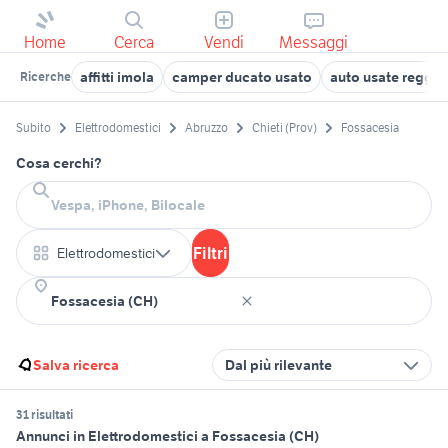
Home
Cerca
Vendi
Messaggi
affitti imola
camper ducato usato
auto usate reggio
Ricerche
Subito
Elettrodomestici
Abruzzo
Chieti (Prov)
Fossacesia
Cosa cerchi?
Filtri
Elettrodomestici
Salva ricerca
Dal più rilevante
31 risultati
Annunci in Elettrodomestici a Fossacesia (CH)