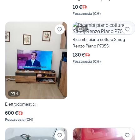
10 €
Fossacesia
(
CH
)
5
Ricambi piano cottura Smeg
Renzo Piano P705S
180 €
Fossacesia
(
CH
)
4
Elettrodomestici
600 €
Fossacesia
(
CH
)