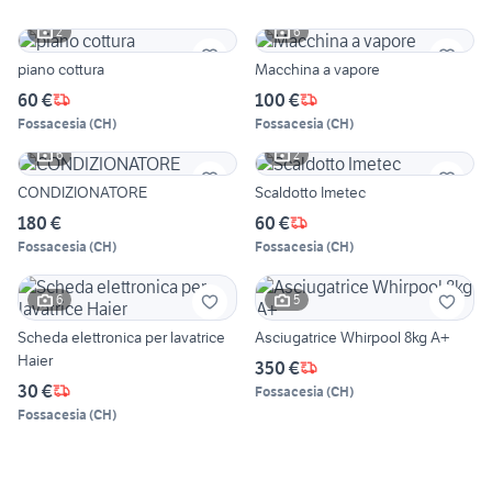
2
6
piano cottura
Macchina a vapore
60 €
100 €
Fossacesia
(
CH
)
Fossacesia
(
CH
)
6
2
CONDIZIONATORE
Scaldotto Imetec
180 €
60 €
Fossacesia
(
CH
)
Fossacesia
(
CH
)
6
5
Scheda elettronica per lavatrice
Asciugatrice Whirpool 8kg A+
Haier
350 €
30 €
Fossacesia
(
CH
)
Fossacesia
(
CH
)