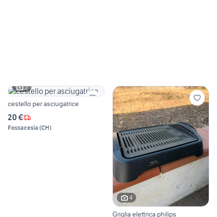
2
cestello per asciugatrice
20 €
Fossacesia
(
CH
)
4
Griglia elettrica philips