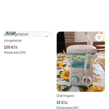
2
congelatore
150 €
Fossacesia
(
CH
)
4
Oral Irrigator
15 €
Fossacesia
(
CH
)