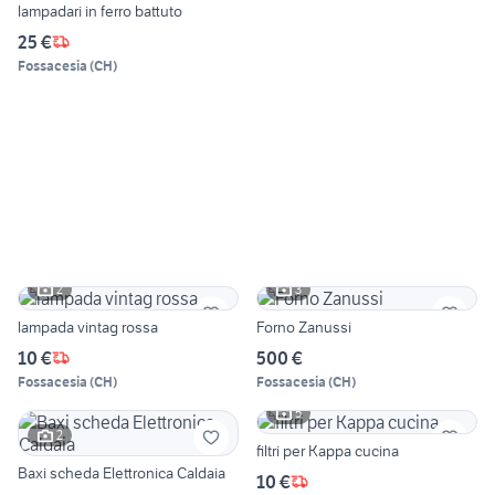
lampadari in ferro battuto
25 €
Fossacesia
(
CH
)
2
3
lampada vintag rossa
Forno Zanussi
10 €
500 €
Fossacesia
(
CH
)
Fossacesia
(
CH
)
5
2
filtri per Kappa cucina
Baxi scheda Elettronica Caldaia
10 €