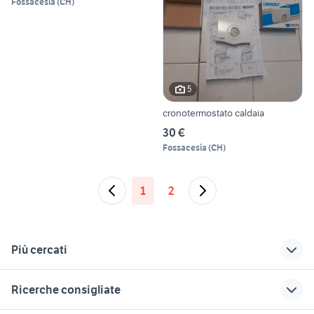
Fossacesia
(
CH
)
5
cronotermostato caldaia
30 €
Fossacesia
(
CH
)
1
2
Più cercati
Correlati
Richerche simili
Suggerimenti
Ricerche consigliate
cuccioli cane latina
auto usate
quad 250