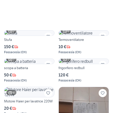
2
6
Stufa
Termoventilatore
150 €
10 €
Fossacesia
(
CH
)
Fossacesia
(
CH
)
2
2
scopa a batteria
frigorifero redbull
50 €
120 €
Fossacesia
(
CH
)
Fossacesia
(
CH
)
4
Motore Haier per lavatrice 220W
20 €