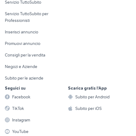
Servizio TuttoSubito
elettronica
per la casa e la
sports e hobby
Servizio TuttoSubito per
persona
Informatica
Animali
Professionisti
Arredamento e
Console e
Accessori per
Casalinghi
Inserisci annuncio
Videogiochi
animali
Elettrodomestici
Promuovi annuncio
Audio/Video
Musica e Film
Giardino e Fai da te
Consigli per la vendita
Fotografia
Libri e Riviste
Abbigliamento e
Negozi e Aziende
Telefonia
Strumenti Musicali
Accessori
Subito per le aziende
Sports
Tutto per i bambini
Seguici su
Scarica gratis l'App
Biciclette
Facebook
Subito per Android
Collezionismo
TikTok
Subito per iOS
Instagram
YouTube