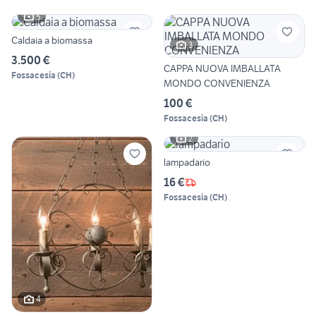
5
Caldaia a biomassa
3
3.500 €
CAPPA NUOVA IMBALLATA
Fossacesia
(
CH
)
MONDO CONVENIENZA
100 €
Fossacesia
(
CH
)
2
lampadario
16 €
Fossacesia
(
CH
)
4