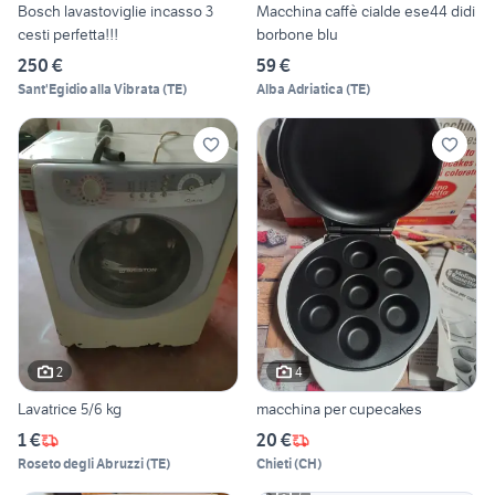
Bosch lavastoviglie incasso 3
Macchina caffè cialde ese44 didi
cesti perfetta!!!
borbone blu
250 €
59 €
Sant'Egidio alla Vibrata
(
TE
)
Alba Adriatica
(
TE
)
2
4
Lavatrice 5/6 kg
macchina per cupecakes
1 €
20 €
Roseto degli Abruzzi
(
TE
)
Chieti
(
CH
)