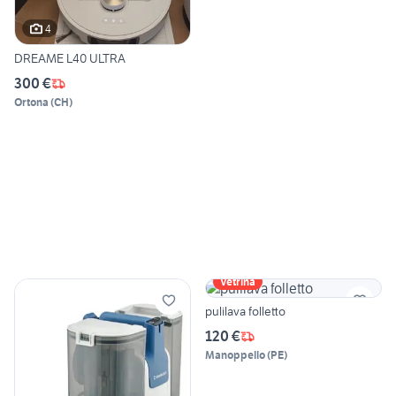
4
DREAME L40 ULTRA
300 €
Ortona
(
CH
)
Vetrina
pulilava folletto
120 €
Manoppello
(
PE
)