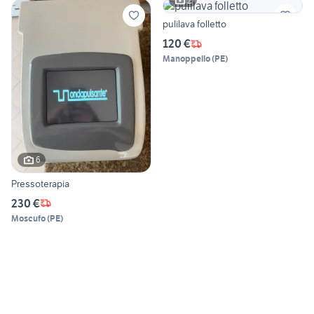
2
pulilava folletto
120 €
Manoppello
(
PE
)
6
Pressoterapia
230 €
Moscufo
(
PE
)