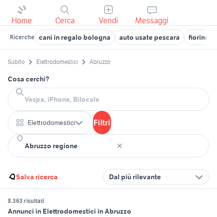
Home
Cerca
Vendi
Messaggi
cani in regalo bologna
auto usate pescara
fiorino p
Ricerche
Subito
Elettrodomestici
Abruzzo
Cosa cerchi?
Filtri
Elettrodomestici
Salva ricerca
Dal più rilevante
8.363 risultati
Annunci in Elettrodomestici in Abruzzo