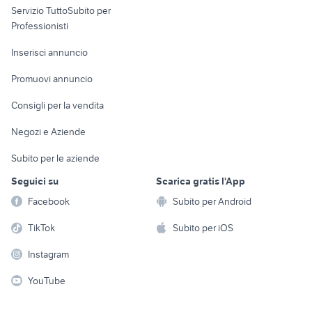
Servizio TuttoSubito per
persona
Informatica
Animali
Professionisti
Arredamento e
Console e
Accessori per
Casalinghi
Inserisci annuncio
Videogiochi
animali
Elettrodomestici
Promuovi annuncio
Audio/Video
Musica e Film
Giardino e Fai da te
Consigli per la vendita
Fotografia
Libri e Riviste
Abbigliamento e
Negozi e Aziende
Telefonia
Strumenti Musicali
Accessori
Subito per le aziende
Sports
Tutto per i bambini
Seguici su
Scarica gratis l'App
Biciclette
Facebook
Subito per Android
Collezionismo
TikTok
Subito per iOS
Instagram
YouTube