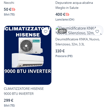
Necchi
Depuratore acqua alcalina
Meglio in Salute
50 €
400 €
Silvi
(
TE
)
Lanciano
(
CH
)
6
Deumidificatore KNKA, Nuovo,
Silenzioso, 32m, 3.3L
110 €
Pescara
(
PE
)
CLIMATIZZATORE HISENSE
9000 BTU INVERTER
299 €
Silvi
(
TE
)