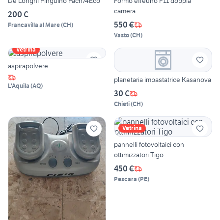
De'Longhi Pinguino Pacn74Eco
Formo effeuno F11 doppia
camera
200 €
550 €
Francavilla al Mare
(
CH
)
Vasto
(
CH
)
Vetrina
aspirapolvere
planetaria impastatrice Kasanova
L'Aquila
(
AQ
)
30 €
Chieti
(
CH
)
Vetrina
pannelli fotovoltaici con
ottimizzatori Tigo
450 €
Pescara
(
PE
)