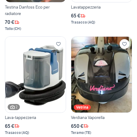
Testina Danfoss Eco per
Lavatappezzeria
radiatore
65 €
70 €
Trasacco
(
AQ
)
Tollo
(
CH
)
2
Vetrina
Lava-tappezzeria
Verdiana Vaporella
65 €
650 €
Trasacco
(
AQ
)
Teramo
(
TE
)