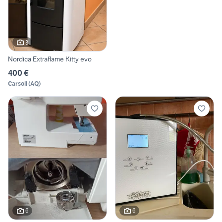
3
Nordica Extraflame Kitty evo
400 €
Carsoli
(
AQ
)
6
6