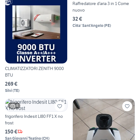
Raffredatore d’aria 3 in 1 Come
nuovo
32 €
Citta' Sant'Angelo
(
PE
)
CLIMATIZZATORI ZENITH 9000
BTU
269 €
Silvi
(
TE
)
3
frigorifero Indesit LI80 FF1 X no
frost
150 €
San Giovanni Teatino
(
CH
)