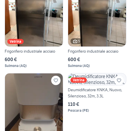
5
Vetrina
Frigorifero industriale acciaio
Frigorifero industriale acciaio
600 €
600 €
Sulmona
(
AQ
)
Sulmona
(
AQ
)
Vetrina
Deumidificatore KNKA, Nuovo,
Silenzioso, 32m, 3.3L
110 €
Pescara
(
PE
)