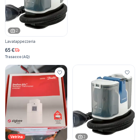
2
Lavatappezzeria
65 €
Trasacco
(
AQ
)
2
Vetrina