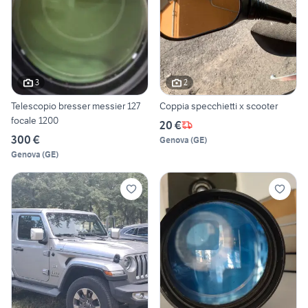
3
2
Telescopio bresser messier 127
Coppia specchietti x scooter
focale 1200
20 €
300 €
Genova
(
GE
)
Genova
(
GE
)