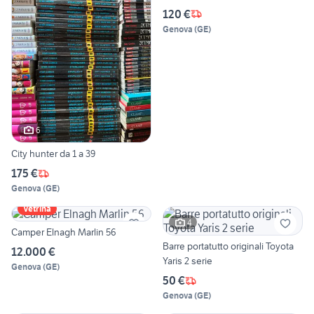
120 €
Genova
(
GE
)
6
City hunter da 1 a 39
175 €
Genova
(
GE
)
Vetrina
4
Camper Elnagh Marlin 56
Barre portatutto originali Toyota
12.000 €
Yaris 2 serie
Genova
(
GE
)
50 €
Genova
(
GE
)