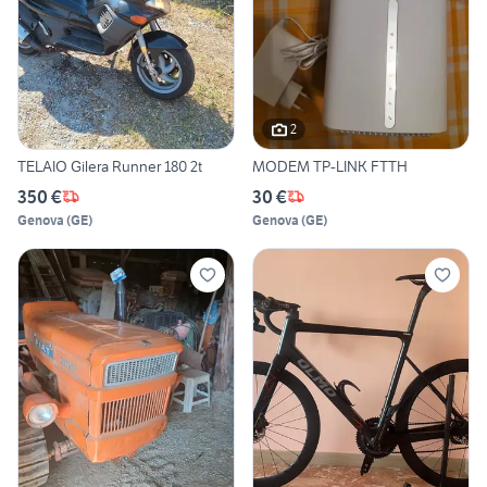
2
TELAIO Gilera Runner 180 2t
MODEM TP-LINK FTTH
350 €
30 €
Genova
(
GE
)
Genova
(
GE
)