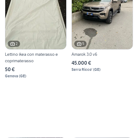
2
5
Lettino ikea con materasso e
Amarok 3.0 v6
coprimaterasso
45.000 €
50 €
Serra Ricco'
(
GE
)
Genova
(
GE
)