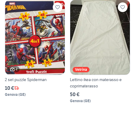
4
Vetrina
2 set puzzle Spiderman
Lettino ikea con materasso e
coprimaterasso
10 €
50 €
Genova
(
GE
)
Genova
(
GE
)