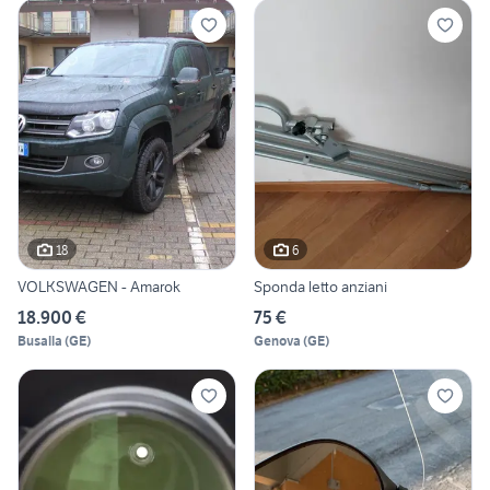
18
6
VOLKSWAGEN - Amarok
Sponda letto anziani
18.900 €
75 €
Busalla
(
GE
)
Genova
(
GE
)