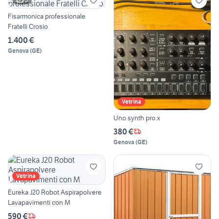
Fisarmonica professionale
Fratelli Crosio
1.400 €
Genova
(
GE
)
Vetrina
Uno synth pro x
380 €
Genova
(
GE
)
Vetrina
Eureka J20 Robot Aspirapolvere
Lavapavimenti con M
590 €