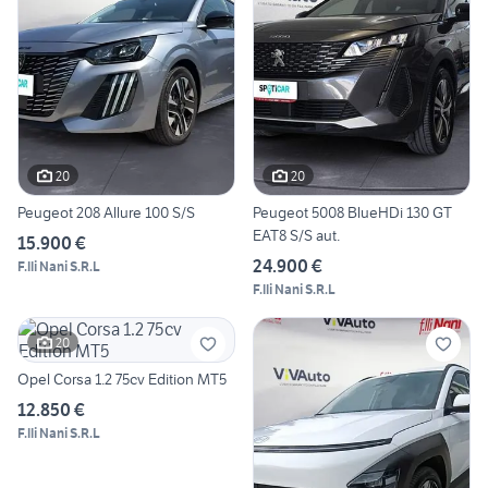
20
20
Peugeot 208 Allure 100 S/S
Peugeot 5008 BlueHDi 130 GT
EAT8 S/S aut.
15.900 €
24.900 €
F.lli Nani S.R.L
F.lli Nani S.R.L
20
Opel Corsa 1.2 75cv Edition MT5
12.850 €
F.lli Nani S.R.L