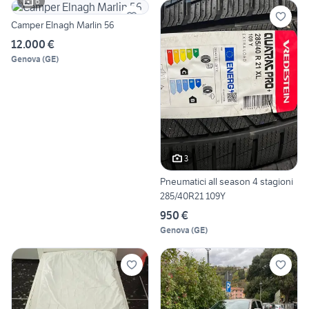
6
Camper Elnagh Marlin 56
12.000 €
Genova
(
GE
)
3
Pneumatici all season 4 stagioni
285/40R21 109Y
950 €
Genova
(
GE
)