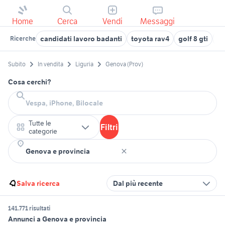
Home
Cerca
Vendi
Messaggi
candidati lavoro badanti
toyota rav4
golf 8 gti
ca
Ricerche
Subito
In vendita
Liguria
Genova (Prov)
Cosa cerchi?
Tutte le
Filtri
categorie
Salva ricerca
Dal più recente
141.771 risultati
Annunci a Genova e provincia