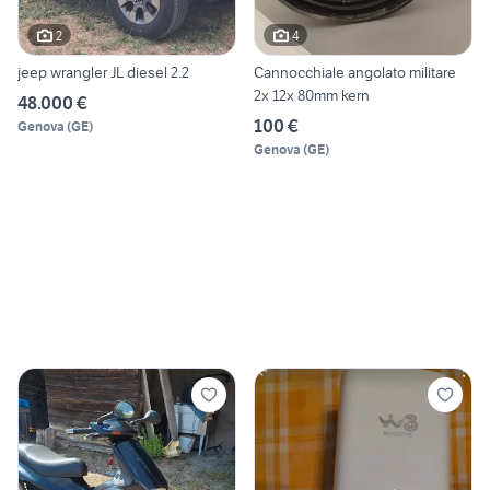
2
4
jeep wrangler JL diesel 2.2
Cannocchiale angolato militare
2x 12x 80mm kern
48.000 €
100 €
Genova
(
GE
)
Genova
(
GE
)