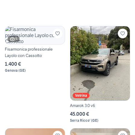
5
Fisarmonica professionale
Layolo con Cassotto
1.400 €
Genova
(
GE
)
Vetrina
Amarok 3.0 v6
45.000 €
Serra Ricco'
(
GE
)