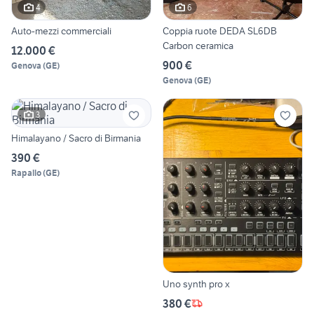
4
6
Auto-mezzi commerciali
Coppia ruote DEDA SL6DB
Carbon ceramica
12.000 €
900 €
Genova
(
GE
)
Genova
(
GE
)
3
Himalayano / Sacro di Birmania
390 €
Rapallo
(
GE
)
Uno synth pro x
380 €