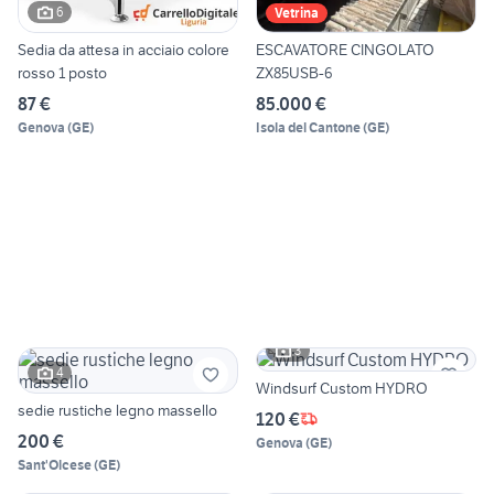
6
Vetrina
Sedia da attesa in acciaio colore
ESCAVATORE CINGOLATO
rosso 1 posto
ZX85USB-6
87 €
85.000 €
Genova
(
GE
)
Isola del Cantone
(
GE
)
3
4
Windsurf Custom HYDRO
sedie rustiche legno massello
120 €
200 €
Genova
(
GE
)
Sant'Olcese
(
GE
)