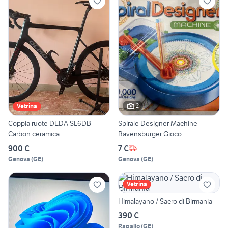
2
Vetrina
Coppia ruote DEDA SL6DB
Spirale Designer Machine
Carbon ceramica
Ravensburger Gioco
900 €
7 €
Genova
(
GE
)
Genova
(
GE
)
Vetrina
Himalayano / Sacro di Birmania
390 €
Rapallo
(
GE
)