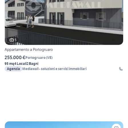
5
Appartamento a Portogruaro
255.000 €
Portogruaro
(
VE
)
95 mq
4 Locali
2 Bagni
Agenzia
Mediawall - soluzioni e servizi immobiliari