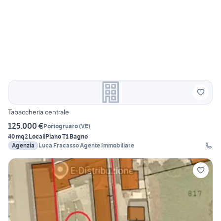
Tabaccheria centrale
125.000 €
Portogruaro
(
VE
)
40 mq
2 Locali
Piano T
1 Bagno
Agenzia
Luca Fracasso Agente Immobiliare