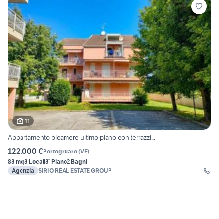
11
Appartamento bicamere ultimo piano con terrazzi...
122.000 €
Portogruaro
(
VE
)
83 mq
3 Locali
3° Piano
2 Bagni
Agenzia
SIRIO REAL ESTATE GROUP