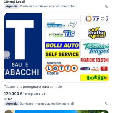
219 mq
9 Locali
Agenzia
Mediawall - soluzioni e servizi immobiliari
Tabaccheria portogruaro zona centrale
120.000 €
Portogruaro
(
VE
)
35 mq
Agenzia
Gambaro Intermediazioni Commerciali