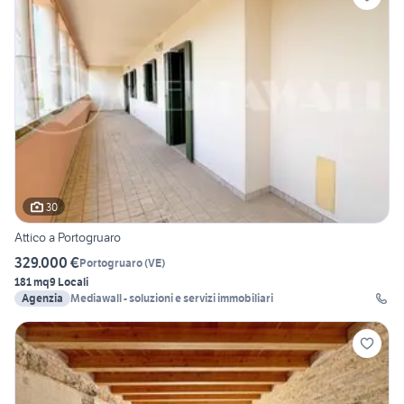
30
Attico a Portogruaro
329.000 €
Portogruaro
(
VE
)
181 mq
9 Locali
Agenzia
Mediawall - soluzioni e servizi immobiliari