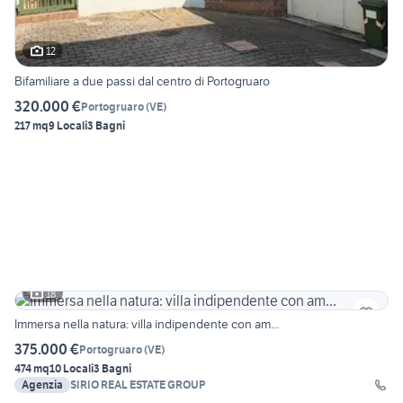
12
Bifamiliare a due passi dal centro di Portogruaro
320.000 €
Portogruaro
(
VE
)
217 mq
9 Locali
3 Bagni
18
Immersa nella natura: villa indipendente con am...
375.000 €
Portogruaro
(
VE
)
474 mq
10 Locali
3 Bagni
Agenzia
SIRIO REAL ESTATE GROUP