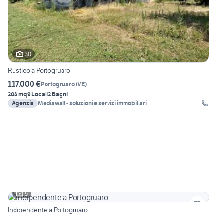
30
Rustico a Portogruaro
117.000 €
Portogruaro
(
VE
)
208 mq
9 Locali
2 Bagni
Agenzia
Mediawall - soluzioni e servizi immobiliari
5
Indipendente a Portogruaro