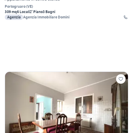
Portogruaro
(
VE
)
309 mq
6 Locali
2° Piano
3 Bagni
Agenzia
Agenzia Immobiliare Domini