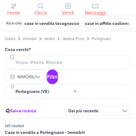
Home
Cerca
Vendi
Messaggi
case in vendita tavagnacco
case in affitto castions di
Ricerche
Subito
Immobili
Veneto
Venezia (Prov)
Portogruaro
Cosa cerchi?
Filtri
IMMOBILI
Salva ricerca
Dal più recente
107 risultati
Case in vendita a Portogruaro - Immobili