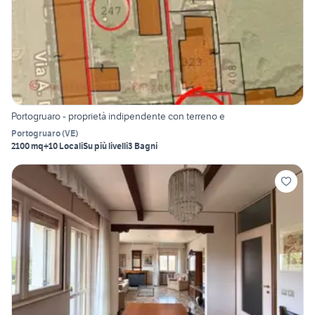
Portogruaro - proprietà indipendente con terreno e
Portogruaro
(
VE
)
2100 mq
+10 Locali
Su più livelli
3 Bagni