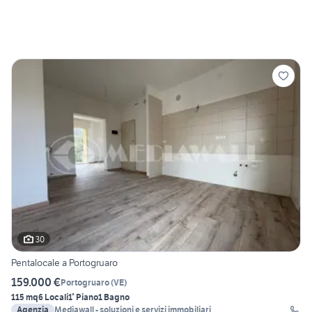
30
Pentalocale a Portogruaro
159.000 €
Portogruaro
(
VE
)
115 mq
6 Locali
1° Piano
1 Bagno
Agenzia
Mediawall - soluzioni e servizi immobiliari