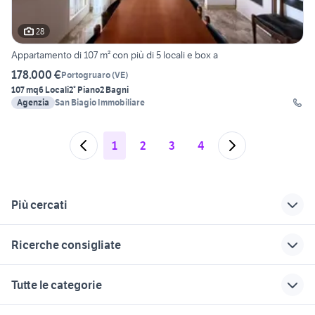
28
Appartamento di 107 m² con più di 5 locali e box a
178.000 €
Portogruaro
(
VE
)
107 mq
6 Locali
2° Piano
2 Bagni
Agenzia
San Biagio Immobiliare
1
2
3
4
Più cercati
Correlati
Richerche simili
Suggerimenti
Ricerche consigliate
vendita immobili
vendita terreni
affitto locali
casa Udine
Zoppola
magazzino Trieste
case mare toscana
immobili in vendita ascoli piceno
Tutte le categorie
provincia
provincia
edificabile
affitto case vacanza piscina
case in vendita belvedere
case in vendita
pordenone
case in affitto
Catania provincia
marittimo
motori
immobili
lavoro e servizi