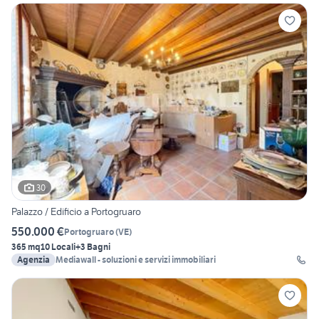
30
Palazzo / Edificio a Portogruaro
550.000 €
Portogruaro
(
VE
)
365 mq
10 Locali
+3 Bagni
Agenzia
Mediawall - soluzioni e servizi immobiliari