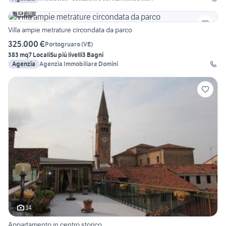
26
Villa ampie metrature circondata da parco
325.000 €
Portogruaro
(
VE
)
383 mq
7 Locali
Su più livelli
3 Bagni
Agenzia
Agenzia Immobiliare Domini
14
Appartamento in centro storico