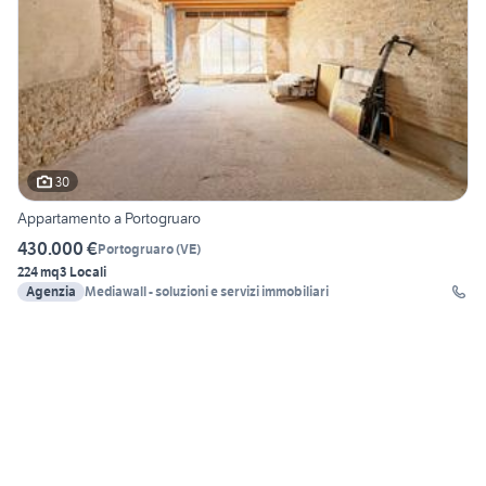
30
Appartamento a Portogruaro
430.000 €
Portogruaro
(
VE
)
224 mq
3 Locali
Agenzia
Mediawall - soluzioni e servizi immobiliari