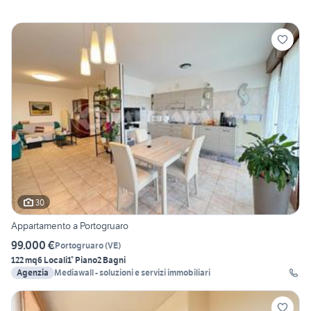
30
Appartamento a Portogruaro
99.000 €
Portogruaro
(
VE
)
122 mq
6 Locali
1° Piano
2 Bagni
Agenzia
Mediawall - soluzioni e servizi immobiliari