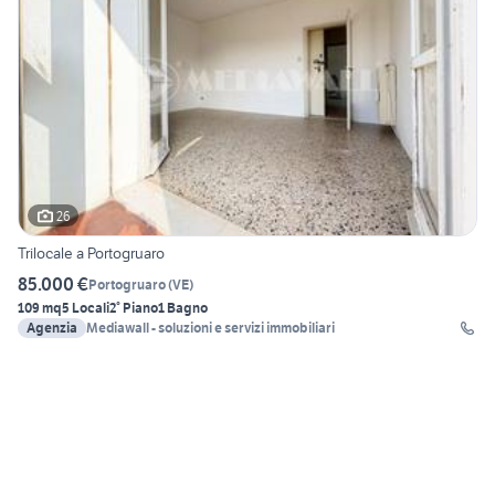
26
Trilocale a Portogruaro
85.000 €
Portogruaro
(
VE
)
109 mq
5 Locali
2° Piano
1 Bagno
Agenzia
Mediawall - soluzioni e servizi immobiliari