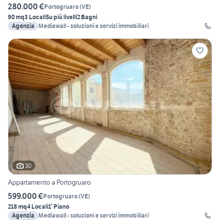
280.000 €
Portogruaro
(
VE
)
90 mq
3 Locali
Su più livelli
2 Bagni
Agenzia
Mediawall - soluzioni e servizi immobiliari
30
Appartamento a Portogruaro
599.000 €
Portogruaro
(
VE
)
218 mq
4 Locali
1° Piano
Agenzia
Mediawall - soluzioni e servizi immobiliari