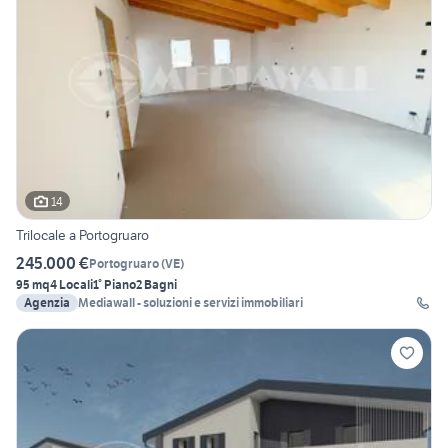
14
Trilocale a Portogruaro
245.000 €
Portogruaro
(
VE
)
95 mq
4 Locali
1° Piano
2 Bagni
Agenzia
Mediawall - soluzioni e servizi immobiliari