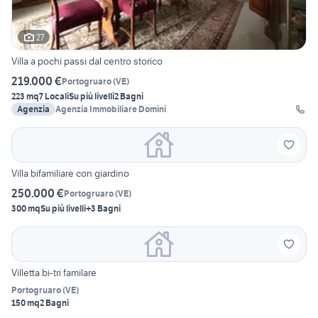
27
Villa a pochi passi dal centro storico
219.000 €
Portogruaro
(
VE
)
223 mq
7 Locali
Su più livelli
2 Bagni
Agenzia
Agenzia Immobiliare Domini
Villa bifamiliare con giardino
250.000 €
Portogruaro
(
VE
)
300 mq
Su più livelli
+3 Bagni
Villetta bi-tri familare
Portogruaro
(
VE
)
150 mq
2 Bagni