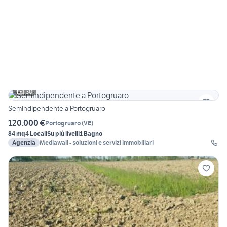
30
Semindipendente a Portogruaro
120.000 €
Portogruaro
(
VE
)
84 mq
4 Locali
Su più livelli
1 Bagno
Agenzia
Mediawall - soluzioni e servizi immobiliari