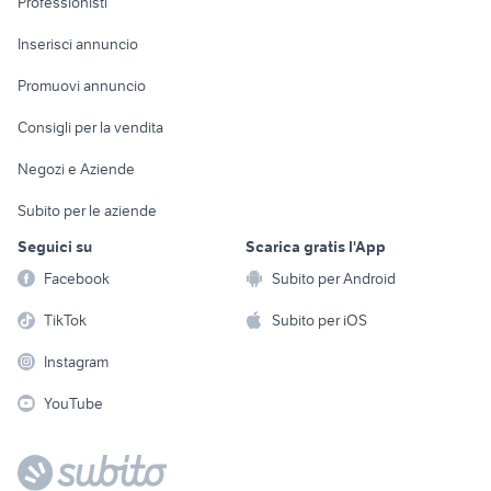
Professionisti
Arredamento e
Console e
Accessori per
Casalinghi
Inserisci annuncio
Videogiochi
animali
Elettrodomestici
Promuovi annuncio
Audio/Video
Musica e Film
Giardino e Fai da te
Consigli per la vendita
Fotografia
Libri e Riviste
Abbigliamento e
Negozi e Aziende
Telefonia
Strumenti Musicali
Accessori
Subito per le aziende
Sports
Tutto per i bambini
Seguici su
Scarica gratis l'App
Biciclette
Facebook
Subito per Android
Collezionismo
TikTok
Subito per iOS
Instagram
YouTube