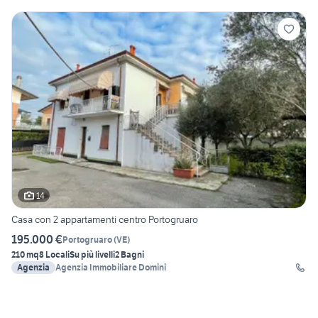
14
Casa con 2 appartamenti centro Portogruaro
195.000 €
Portogruaro
(
VE
)
210 mq
8 Locali
Su più livelli
2 Bagni
Agenzia
Agenzia Immobiliare Domini