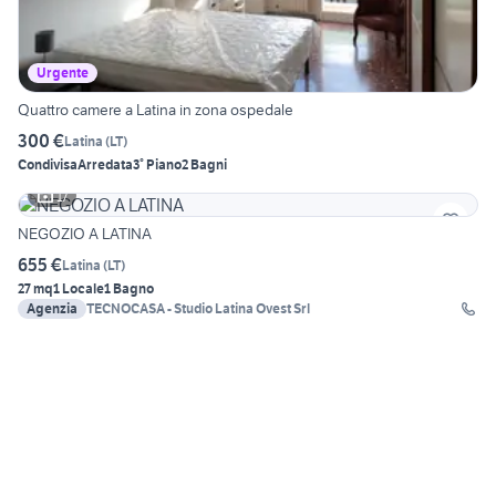
Urgente
Quattro camere a Latina in zona ospedale
300 €
Latina
(
LT
)
Condivisa
Arredata
3° Piano
2 Bagni
17
NEGOZIO A LATINA
655 €
Latina
(
LT
)
27 mq
1 Locale
1 Bagno
Agenzia
TECNOCASA - Studio Latina Ovest Srl