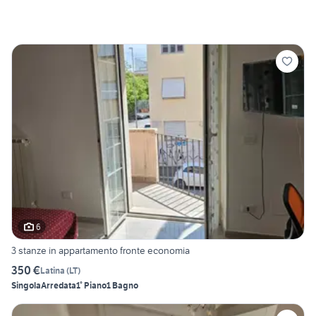
6
3 stanze in appartamento fronte economia
350 €
Latina
(
LT
)
Singola
Arredata
1° Piano
1 Bagno