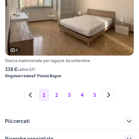
6
Stanza matrimoniale per ragazze da settembre
338 €
Latina
(
LT
)
Singola
Arredata
3° Piano
1 Bagno
1
2
3
4
5
Più cercati
Correlati
Richerche simili
Suggerimenti
Ricerche consigliate