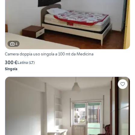
4
Camera doppia uso singola a 100 mt da Medicina
300 €
Latina
(
LT
)
Singola