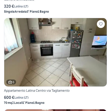
320 €
Latina
(
LT
)
Singola
Arredata
3° Piano
1 Bagno
6
Appartamento Latina Centro via Tagliamento
600 €
Latina
(
LT
)
70 mq
2 Locali
1° Piano
1 Bagno