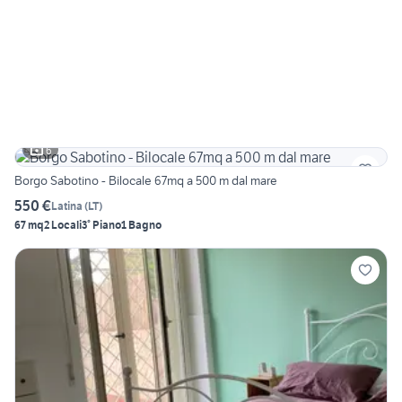
6
Borgo Sabotino - Bilocale 67mq a 500 m dal mare
550 €
Latina
(
LT
)
67 mq
2 Locali
3° Piano
1 Bagno