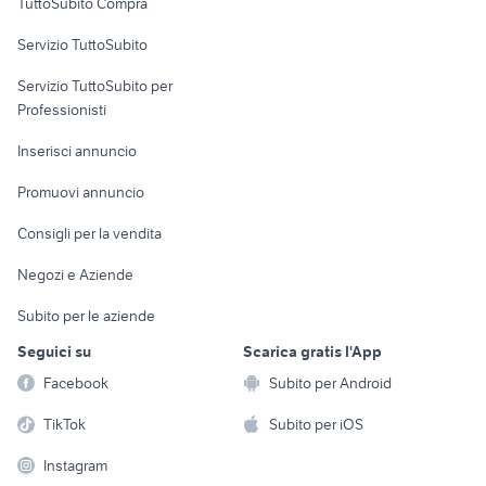
TuttoSubito Compra
commerciali
Servizio TuttoSubito
elettronica
per la casa e la
sports e hobby
Servizio TuttoSubito per
persona
Informatica
Animali
Professionisti
Arredamento e
Console e
Accessori per
Casalinghi
Inserisci annuncio
Videogiochi
animali
Elettrodomestici
Promuovi annuncio
Audio/Video
Musica e Film
Giardino e Fai da te
Consigli per la vendita
Fotografia
Libri e Riviste
Abbigliamento e
Negozi e Aziende
Telefonia
Strumenti Musicali
Accessori
Subito per le aziende
Sports
Tutto per i bambini
Seguici su
Scarica gratis l'App
Biciclette
Facebook
Subito per Android
Collezionismo
TikTok
Subito per iOS
Instagram