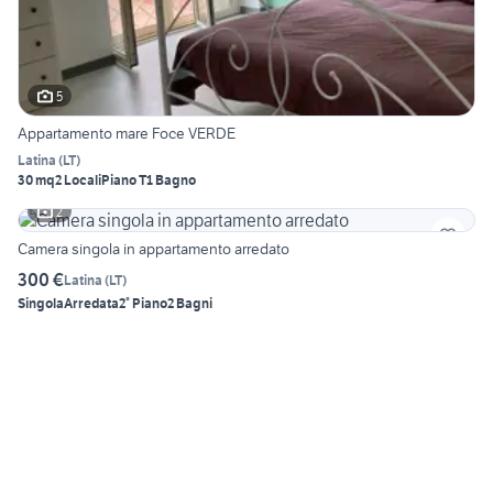
5
Appartamento mare Foce VERDE
Latina
(
LT
)
30 mq
2 Locali
Piano T
1 Bagno
2
Camera singola in appartamento arredato
300 €
Latina
(
LT
)
Singola
Arredata
2° Piano
2 Bagni