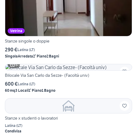
Vetrina
Stanze singole o doppie
290 €
Latina
(
LT
)
Singola
Arredata
2° Piano
2 Bagni
6
Bilocale Via San Carlo da Sezze- (Facoltà univ)
600 €
Latina
(
LT
)
60 mq
3 Locali
1° Piano
1 Bagno
Stanze x studenti o lavoratori
Latina
(
LT
)
Condivisa