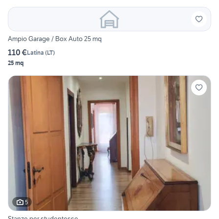
Ampio Garage / Box Auto 25 mq
110 €
Latina
(
LT
)
25 mq
5
Stanze per studentesse