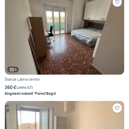
6
Stanze Latina centro
360 €
Latina
(
LT
)
Singola
Arredata
6° Piano
2 Bagni