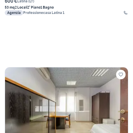
600 €
Latina
(
LT
)
53 mq
2 Locali
2° Piano
1 Bagno
Agenzia
Professionecasa Latina 1