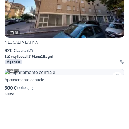
18
4 LOCALI A LATINA
820 €
Latina
(
LT
)
110 mq
4 Locali
2° Piano
2 Bagni
Agenzia
6
Appartamento centrale
500 €
Latina
(
LT
)
60 mq