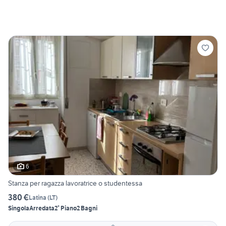
6
Stanza per ragazza lavoratrice o studentessa
380 €
Latina
(
LT
)
Singola
Arredata
2° Piano
2 Bagni