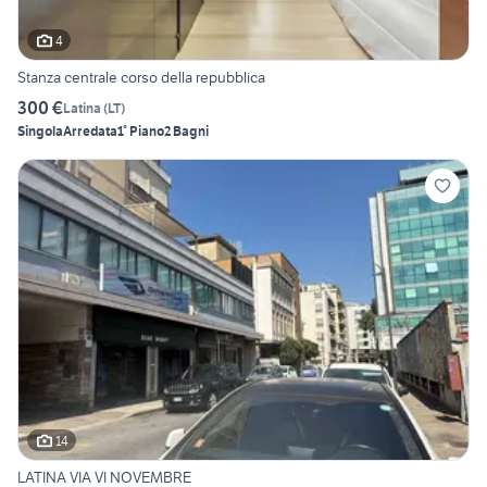
4
Stanza centrale corso della repubblica
300 €
Latina
(
LT
)
Singola
Arredata
1° Piano
2 Bagni
14
LATINA VIA VI NOVEMBRE