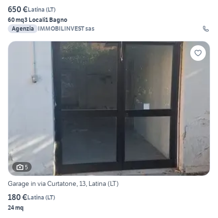
650 €
Latina
(
LT
)
60 mq
3 Locali
1 Bagno
Agenzia
IMMOBILINVEST sas
5
Garage in via Curtatone, 13, Latina (LT)
180 €
Latina
(
LT
)
24 mq