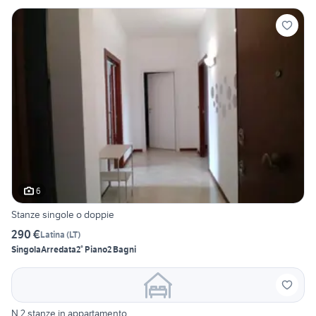
6
Stanze singole o doppie
290 €
Latina
(
LT
)
Singola
Arredata
2° Piano
2 Bagni
N.2 stanze in appartamento