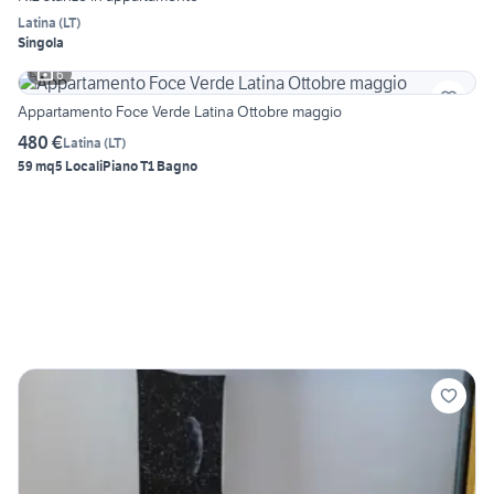
Latina
(
LT
)
Singola
6
Appartamento Foce Verde Latina Ottobre maggio
480 €
Latina
(
LT
)
59 mq
5 Locali
Piano T
1 Bagno