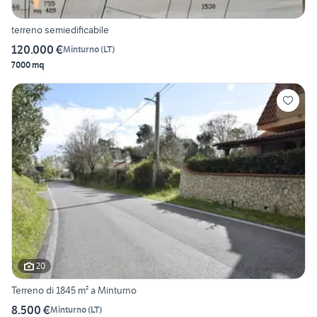
terreno semiedificabile
120.000 €
Minturno
(
LT
)
7000 mq
20
Terreno di 1845 m² a Minturno
8.500 €
Minturno
(
LT
)