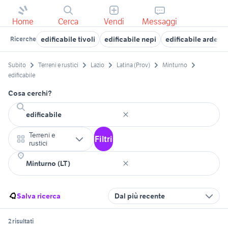
Home
Cerca
Vendi
Messaggi
edificabile tivoli
edificabile nepi
edificabile ardea
Ricerche
Subito
Terreni e rustici
Lazio
Latina (Prov)
Minturno
edificabile
Cosa cerchi?
Terreni e
Filtri
rustici
Salva ricerca
Dal più recente
2 risultati