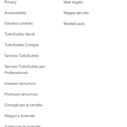
affitto locali Asti provincia
case in vendita filadelfia
Privacy
Idee regalo
Garage e box
Caravan e Camper
Accessibilità
Mappa del sito
Loft, mansarde e
Veicoli commerciali
altro
Gestisci cookies
Modelli auto
Case vacanza
TuttoSubito Vendi
Uffici e Locali
TuttoSubito Compra
commerciali
Servizio TuttoSubito
elettronica
per la casa e la
sports e hobby
Servizio TuttoSubito per
persona
Informatica
Animali
Professionisti
Arredamento e
Console e
Accessori per
Casalinghi
Inserisci annuncio
Videogiochi
animali
Elettrodomestici
Promuovi annuncio
Audio/Video
Musica e Film
Giardino e Fai da te
Consigli per la vendita
Fotografia
Libri e Riviste
Abbigliamento e
Negozi e Aziende
Telefonia
Strumenti Musicali
Accessori
Subito per le aziende