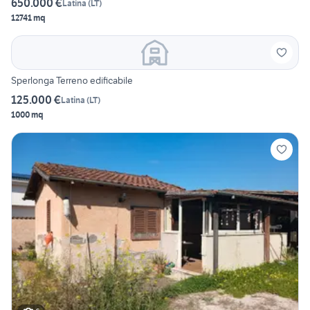
650.000 €
Latina
(
LT
)
12741 mq
Sperlonga Terreno edificabile
125.000 €
Latina
(
LT
)
1000 mq