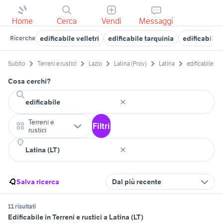
Home
Cerca
Vendi
Messaggi
edificabile velletri
edificabile tarquinia
edificabile 
Ricerche
Subito
Terreni e rustici
Lazio
Latina (Prov)
Latina
edificabile
Cosa cerchi?
Terreni e
Filtri
rustici
Salva ricerca
Dal più recente
11 risultati
Edificabile in Terreni e rustici a Latina (LT)