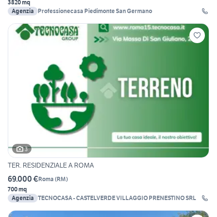
3820 mq
Agenzia
Professionecasa Piedimonte San Germano
3
TER. RESIDENZIALE A ROMA
69.000 €
Roma
(
RM
)
700 mq
Agenzia
TECNOCASA - CASTELVERDE VILLAGGIO PRENESTINO SRL