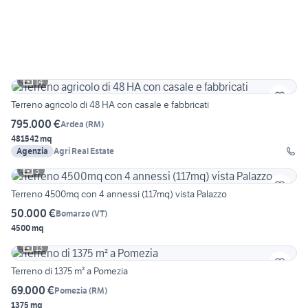
14
Terreno agricolo di 48 HA con casale e fabbricati
795.000 €
Ardea
(
RM
)
481542 mq
Agenzia
Agri Real Estate
3
Terreno 4500mq con 4 annessi (117mq) vista Palazzo
50.000 €
Bomarzo
(
VT
)
4500 mq
13
Terreno di 1375 m² a Pomezia
69.000 €
Pomezia
(
RM
)
1375 mq