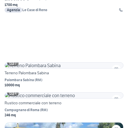
1700 mq
Agenzia
Le Case di Reno
2
Terreno Palombara Sabina
Palombara Sabina
(
RM
)
10000 mq
4
Rustico commerciale con terreno
Campagnano di Roma
(
RM
)
246 mq