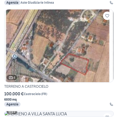
Agenzia
Aste Giudiziarie Inlinea
4
TERRENO A CASTROCIELO
100.000 €
Castrocielo
(
FR
)
6800 mq
Agenzia
4