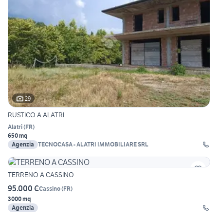
29
RUSTICO A ALATRI
Alatri
(
FR
)
650 mq
Agenzia
TECNOCASA - ALATRI IMMOBILIARE SRL
TERRENO A CASSINO
95.000 €
Cassino
(
FR
)
3000 mq
Agenzia