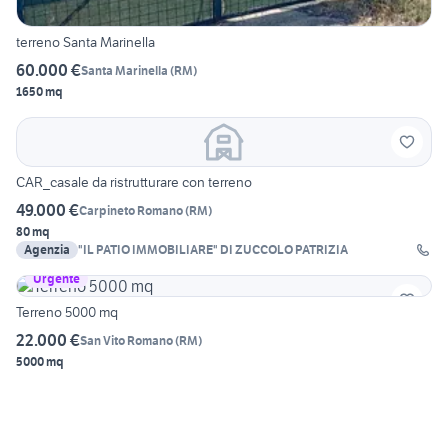
terreno Santa Marinella
60.000 €
Santa Marinella
(
RM
)
1650 mq
CAR_casale da ristrutturare con terreno
49.000 €
Carpineto Romano
(
RM
)
80 mq
Agenzia
"IL PATIO IMMOBILIARE" DI ZUCCOLO PATRIZIA
Urgente
Terreno 5000 mq
22.000 €
San Vito Romano
(
RM
)
5000 mq