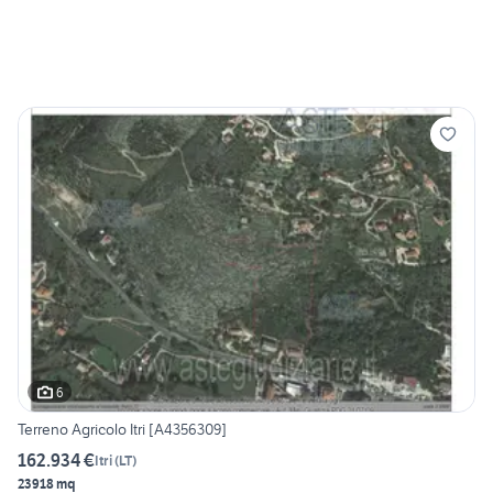
6
Terreno Agricolo Itri [A4356309]
162.934 €
Itri
(
LT
)
23918 mq