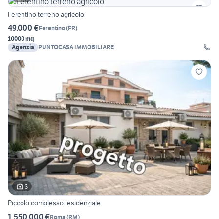
Ferentino terreno agricolo
49.000 €
Ferentino
(
FR
)
10000 mq
Agenzia
PUNTOCASA IMMOBILIARE
3
Piccolo complesso residenziale
1.550.000 €
Roma
(
RM
)