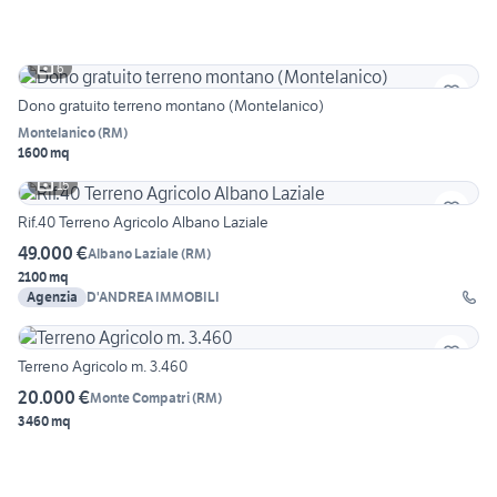
6
Dono gratuito terreno montano (Montelanico)
Montelanico
(
RM
)
1600 mq
15
Rif.40 Terreno Agricolo Albano Laziale
49.000 €
Albano Laziale
(
RM
)
2100 mq
Agenzia
D'ANDREA IMMOBILI
Terreno Agricolo m. 3.460
20.000 €
Monte Compatri
(
RM
)
3460 mq