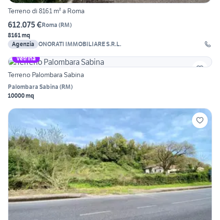
Terreno di 8161 m² a Roma
612.075 €
Roma
(
RM
)
8161 mq
Agenzia
ONORATI IMMOBILIARE S.R.L.
Vetrina
Terreno Palombara Sabina
Palombara Sabina
(
RM
)
10000 mq