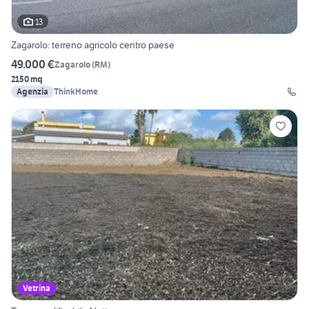
13
Zagarolo: terreno agricolo centro paese
49.000 €
Zagarolo
(
RM
)
2150 mq
Agenzia
ThinkHome
Vetrina