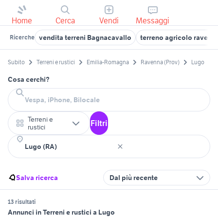
Home
Cerca
Vendi
Messaggi
vendita terreni Bagnacavallo
terreno agricolo ravenn
Ricerche
Subito
Terreni e rustici
Emilia-Romagna
Ravenna (Prov)
Lugo
Cosa cerchi?
Terreni e
Filtri
rustici
Salva ricerca
Dal più recente
13 risultati
Annunci in Terreni e rustici a Lugo