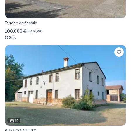
Terreno edificabile
100.000 €
Lugo
(
RA
)
855 mq
19
RUSTICO A LUGO