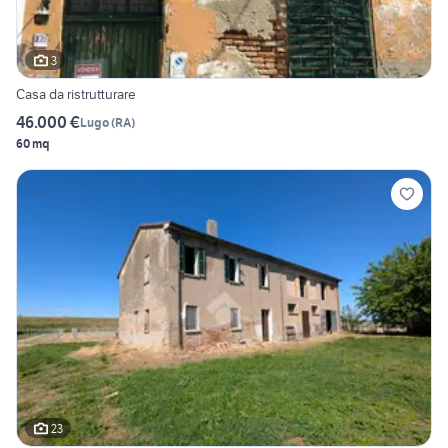
3
Casa da ristrutturare
46.000 €
Lugo
(
RA
)
60 mq
23