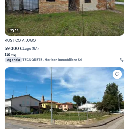
22
RUSTICO A LUGO
59.000 €
Lugo
(
RA
)
110 mq
Agenzia
TECNORETE - Horizon Immobiliare Srl