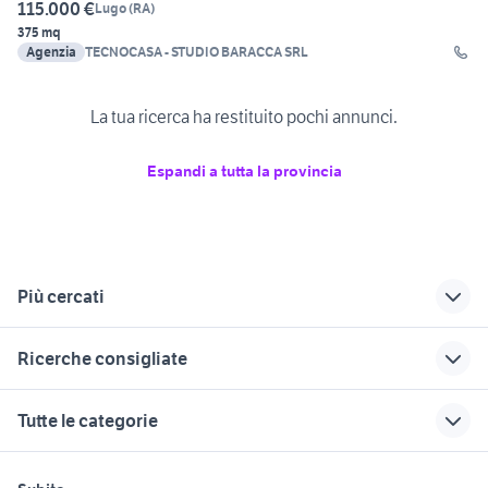
115.000 €
Lugo
(
RA
)
375 mq
Agenzia
TECNOCASA - STUDIO BARACCA SRL
La tua ricerca ha restituito pochi annunci.
Espandi a tutta la provincia
Più cercati
Correlati
Richerche simili
Suggerimenti
Ricerche consigliate
privato predappio
privato trabia
vendita terreni
privato Mascalucia
privato toscana
cedesi attivitÃƒÂ maneggio
vendita terreni
privato ragalna
Tutte le categorie
privato Bologna
privato spoleto
vendita terreni Sassari provincia
vendita terreni
terreni in vendita iglesias
provincia
privato Siracusa
privato cosenza e
terreno agricolo verona
laghi pesca sportiva in gestione
motori
immobili
lavoro e servizi
privato ferrara
provincia
provincia