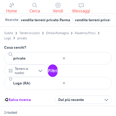
Home
Cerca
Vendi
Messaggi
vendita terreni privato Parma
vendita terreni privato
Ricerche
Subito
Terreni e rustici
Emilia-Romagna
Ravenna (Prov)
Lugo
privato
Cosa cerchi?
Terreni e
Filtri
rustici
Salva ricerca
Dal più recente
2 risultati