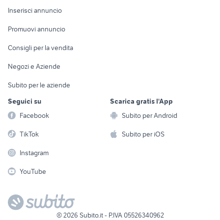
Console e
Accessori per
Casalinghi
Inserisci annuncio
Videogiochi
animali
Elettrodomestici
Promuovi annuncio
Audio/Video
Musica e Film
Giardino e Fai da te
Consigli per la vendita
Fotografia
Libri e Riviste
Abbigliamento e
Negozi e Aziende
Telefonia
Strumenti Musicali
Accessori
Subito per le aziende
Sports
Tutto per i bambini
Seguici su
Scarica gratis l'App
Biciclette
Facebook
Subito per Android
Collezionismo
TikTok
Subito per iOS
Instagram
YouTube
©
2026
Subito.it - P.IVA 05526340962