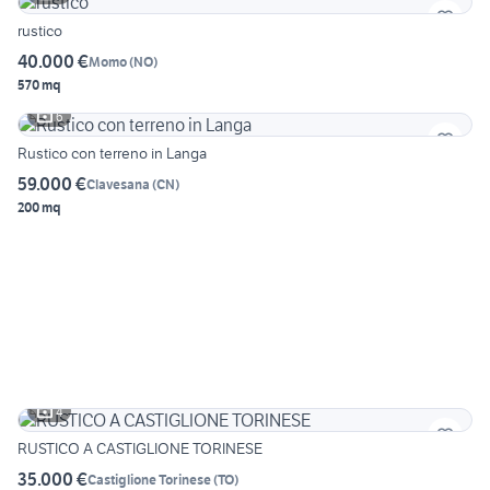
rustico
40.000 €
Momo
(
NO
)
570 mq
6
Rustico con terreno in Langa
59.000 €
Clavesana
(
CN
)
200 mq
4
RUSTICO A CASTIGLIONE TORINESE
35.000 €
Castiglione Torinese
(
TO
)