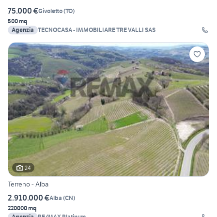
75.000 €
Givoletto
(
TO
)
500 mq
Agenzia
TECNOCASA - IMMOBILIARE TRE VALLI SAS
24
Terreno - Alba
2.910.000 €
Alba
(
CN
)
220000 mq
Agenzia
RE/MAX Platinum