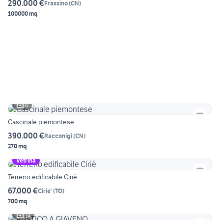
290.000 €
Frassino
(
CN
)
100000 mq
6
Cascinale piemontese
390.000 €
Racconigi
(
CN
)
270 mq
Vetrina
Terreno edificabile Ciriè
67.000 €
Cirie'
(
TO
)
700 mq
14