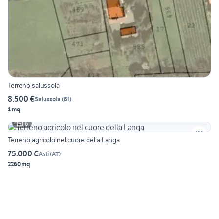
Terreno salussola
8.500 €
Salussola
(
BI
)
1 mq
6
Terreno agricolo nel cuore della Langa
75.000 €
Asti
(
AT
)
2260 mq