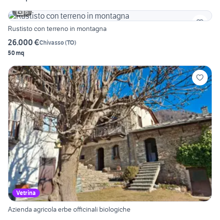
6
Rustisto con terreno in montagna
26.000 €
Chivasso
(
TO
)
50 mq
Vetrina
Azienda agricola erbe officinali biologiche