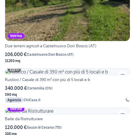
Vetrina
Due terreni agricoli a Castelnuovo Don Bosco (AT)
106.000 €
Castelnuovo Don Bosco
(
AT
)
21250 mq
15
Rustico / Casale di 390 m² con più di 5 locali e b
340.000 €
Cortemilia
(
CN
)
390 mq
Agenzia
ChiCasa.it
Vetrina
Baite da Ristrutturare
120.000 €
Sauze di Cesana
(
TO
)
200 mq