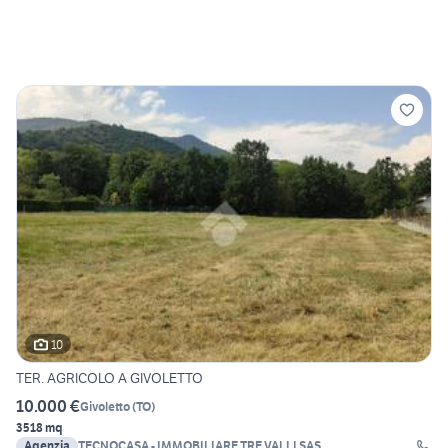
10
TER. AGRICOLO A GIVOLETTO
10.000 €
Givoletto
(
TO
)
3518 mq
Agenzia
TECNOCASA - IMMOBILIARE TRE VALLI SAS