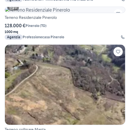
9
Terreno Residenziale Pinerolo
128.000 €
Pinerolo
(
TO
)
1000 mq
Agenzia
Professionecasa Pinerolo
Terreno collinare Manta