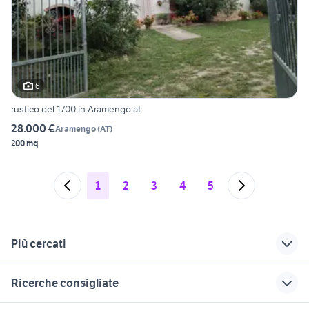
6
rustico del 1700 in Aramengo at
28.000 €
Aramengo
(
AT
)
200 mq
1
2
3
4
5
Più cercati
Correlati
Richerche simili
Suggerimenti
Ricerche consigliate
vendita terreni
terreni in vendita
affitto terreni Reggio
Cafasse
vigevano
Calabria provincia