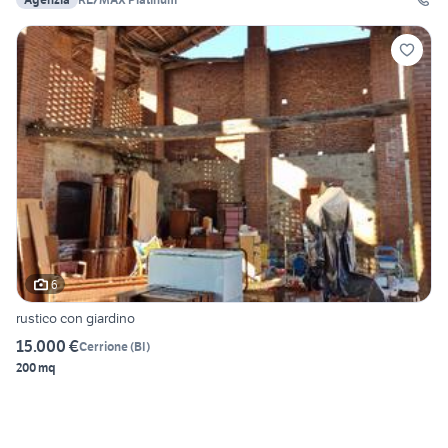
6
rustico con giardino
15.000 €
Cerrione
(
BI
)
200 mq