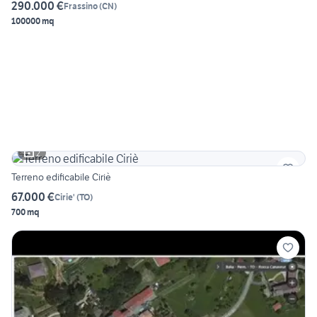
290.000 €
Frassino
(
CN
)
100000 mq
2
Terreno edificabile Ciriè
67.000 €
Cirie'
(
TO
)
700 mq