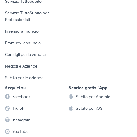
Servizio TuttoSubito
elettronica
per la casa e la
sports e hobby
Servizio TuttoSubito per
persona
Informatica
Animali
Professionisti
Arredamento e
Console e
Accessori per
Casalinghi
Inserisci annuncio
Videogiochi
animali
Elettrodomestici
Promuovi annuncio
Audio/Video
Musica e Film
Giardino e Fai da te
Consigli per la vendita
Fotografia
Libri e Riviste
Abbigliamento e
Negozi e Aziende
Telefonia
Strumenti Musicali
Accessori
Subito per le aziende
Sports
Tutto per i bambini
Seguici su
Scarica gratis l'App
Biciclette
Facebook
Subito per Android
Collezionismo
TikTok
Subito per iOS
Instagram
YouTube