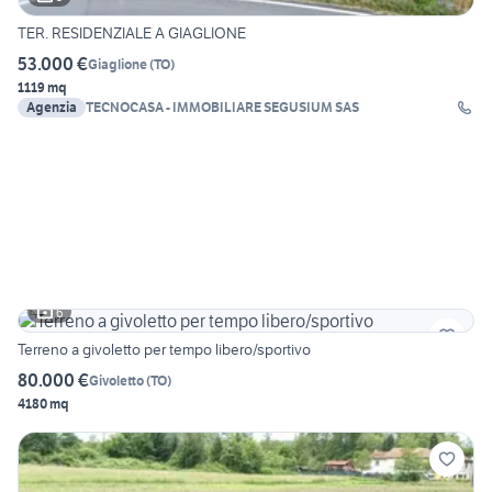
TER. RESIDENZIALE A GIAGLIONE
53.000 €
Giaglione
(
TO
)
1119 mq
Agenzia
TECNOCASA - IMMOBILIARE SEGUSIUM SAS
6
Terreno a givoletto per tempo libero/sportivo
80.000 €
Givoletto
(
TO
)
4180 mq