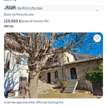
6
Baite da Ristrutturare
120.000 €
Sauze di Cesana
(
TO
)
200 mq
6
Azienda agricola erbe officinali biologiche