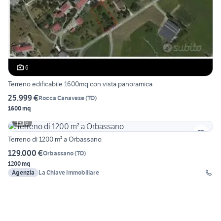
6
Terreno edificabile 1600mq con vista panoramica
25.999 €
Rocca Canavese
(
TO
)
1600 mq
6
Terreno di 1200 m² a Orbassano
129.000 €
Orbassano
(
TO
)
1200 mq
Agenzia
La Chiave Immobiliare