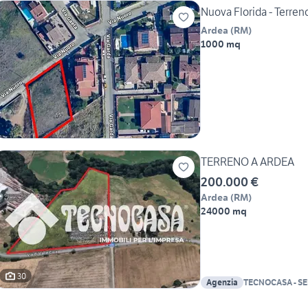
Nuova Florida - Terre
Ardea
(
RM
)
1000 mq
TERRENO A ARDEA
200.000 €
Ardea
(
RM
)
24000 mq
30
Agenzia
TECNOCASA - SE
SRL