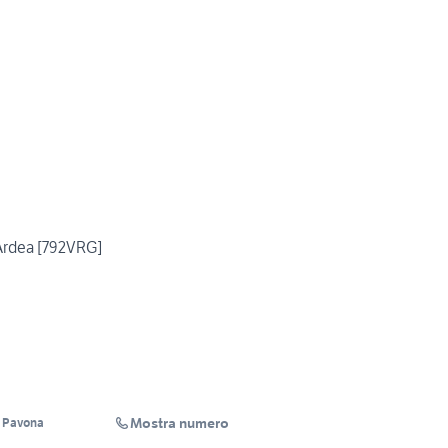
Ardea [792VRG]
Mostra numero
a Pavona