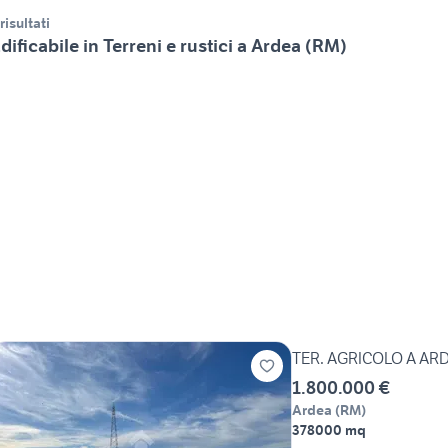
 risultati
dificabile in Terreni e rustici a Ardea (RM)
TER. AGRICOLO A AR
1.800.000 €
Ardea
(
RM
)
378000 mq