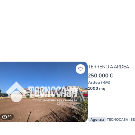
TERRENO A ARDEA
250.000 €
Ardea
(
RM
)
1000 mq
30
Agenzia
TECNOCASA - SE
SRL