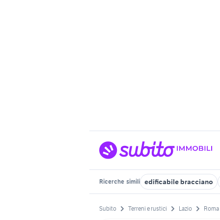
edificabile bracciano
Ricerche
simili
Subito
Terreni e rustici
Lazio
Roma 