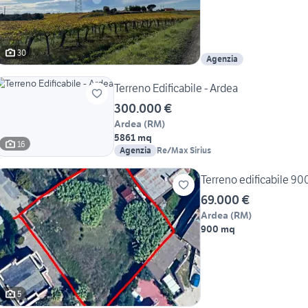
30
Agenzia
Terreno Edificabile - Ardea
300.000 €
Ardea
(
RM
)
5861 mq
16
Agenzia
Re/Max Sirius
Terreno edificabile 90
69.000 €
Ardea
(
RM
)
900 mq
5