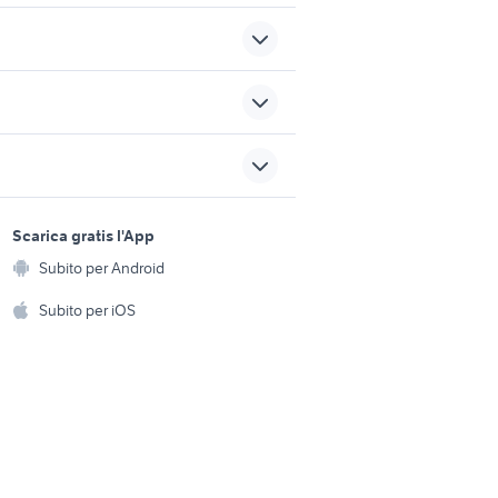
edificabile arzachena
igevano
terreni in vendita pomezia
sports e hobby
ri
terreni in vendita jesi
a
Scarica gratis l'App
Animali
Subito per Android
reggio
case in affitto palosco
ento e
Accessori per animali
hi
Subito per iOS
Musica e Film
omestici
Libri e Riviste
e Fai da te
Strumenti Musicali
amento e
ri
Sports
 i bambini