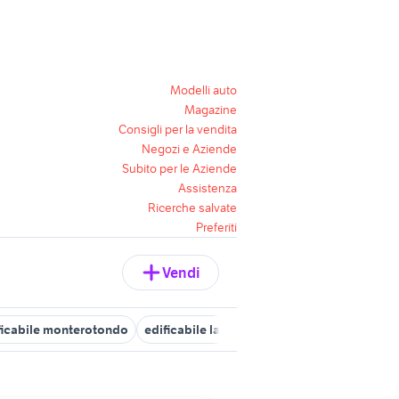
Modelli auto
Magazine
Consigli per la vendita
Negozi e Aziende
Subito per le Aziende
Assistenza
Ricerche salvate
Preferiti
Vendi
ficabile monterotondo
edificabile latina
edificabile rieti
edific