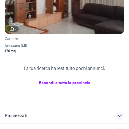
2
Camere
Arnesano
(
LE
)
170 mq
La tua ricerca ha restituito pochi annunci.
Espandi a tutta la provincia
Più cercati
Correlati
Richerche simili
Suggerimenti