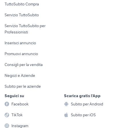
TuttoSubito Compra
commerciali
Servizio TuttoSubito
elettronica
per la casa e la
sports e hobby
Servizio TuttoSubito per
persona
Informatica
Animali
Professionisti
Arredamento e
Console e
Accessori per
Casalinghi
Inserisci annuncio
Videogiochi
animali
Elettrodomestici
Promuovi annuncio
Audio/Video
Musica e Film
Giardino e Fai da te
Consigli per la vendita
Fotografia
Libri e Riviste
Abbigliamento e
Negozi e Aziende
Telefonia
Strumenti Musicali
Accessori
Subito per le aziende
Sports
Tutto per i bambini
Seguici su
Scarica gratis l'App
Biciclette
Facebook
Subito per Android
Collezionismo
TikTok
Subito per iOS
Instagram