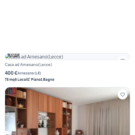
3
Casa ad Arnesano(Lecce)
400 €
Arnesano
(
LE
)
78 mq
6 Locali
1° Piano
1 Bagno