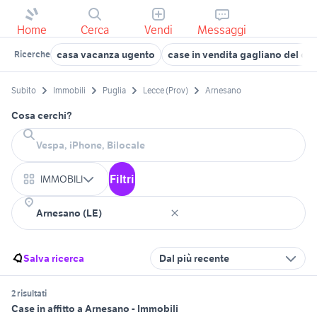
Home
Cerca
Vendi
Messaggi
casa vacanza ugento
case in vendita gagliano del ca
Ricerche
Subito
Immobili
Puglia
Lecce (Prov)
Arnesano
Cosa cerchi?
Filtri
IMMOBILI
Salva ricerca
Dal più recente
2 risultati
Case in affitto a Arnesano - Immobili