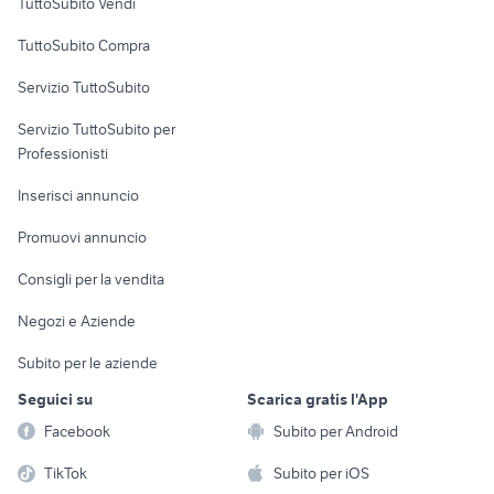
TuttoSubito Vendi
gopro Piemonte
mobili usati castel bolognese
Uffici e Locali
TuttoSubito Compra
commerciali
Servizio TuttoSubito
elettronica
per la casa e la
sports e hobby
Servizio TuttoSubito per
persona
Informatica
Animali
Professionisti
Arredamento e
Console e
Accessori per
Casalinghi
Inserisci annuncio
Videogiochi
animali
Elettrodomestici
Promuovi annuncio
Audio/Video
Musica e Film
Giardino e Fai da te
Consigli per la vendita
Fotografia
Libri e Riviste
Abbigliamento e
Negozi e Aziende
Telefonia
Strumenti Musicali
Accessori
Subito per le aziende
Sports
Tutto per i bambini
Seguici su
Scarica gratis l'App
Biciclette
Facebook
Subito per Android
Collezionismo
TikTok
Subito per iOS