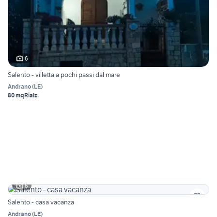
6
Salento - villetta a pochi passi dal mare
Andrano
(
LE
)
80 mq
Rialz.
6
Salento - casa vacanza
Andrano
(
LE
)