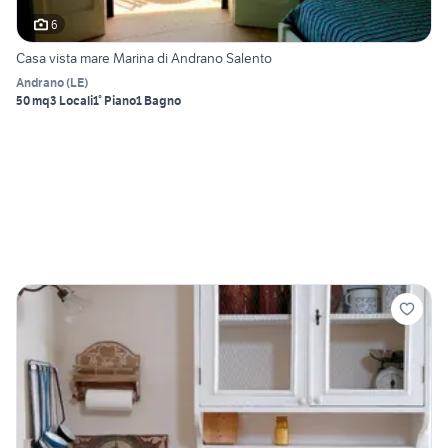
6
Casa vista mare Marina di Andrano Salento
Andrano
(
LE
)
50 mq
3 Locali
1° Piano
1 Bagno