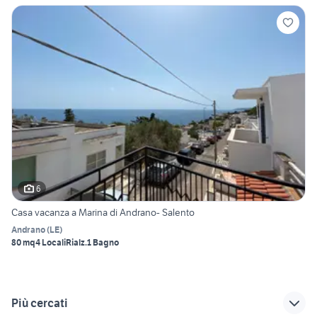
6
Casa vacanza a Marina di Andrano- Salento
Andrano
(
LE
)
80 mq
4 Locali
Rialz.
1 Bagno
Più cercati