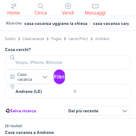
Home
Cerca
Vendi
Messaggi
casa vacanza uggiano la chiesa
casa vacanza carpign
Ricerche
Subito
Case vacanza
Puglia
Lecce (Prov)
Andrano
Cosa cerchi?
Case
Filtri
vacanza
Salva ricerca
Dal più recente
18 risultati
Case vacanza a Andrano