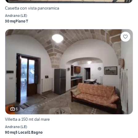
Casetta con vista panoramica
Andrano
(
LE
)
30 mq
Piano T
6
Villetta a 150 mt dal mare
Andrano
(
LE
)
90 mq
5 Locali
1 Bagno