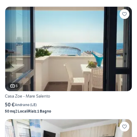
6
Casa Zoe - Mare Salento
50 €
Andrano
(
LE
)
50 mq
2 Locali
Rialz.
1 Bagno