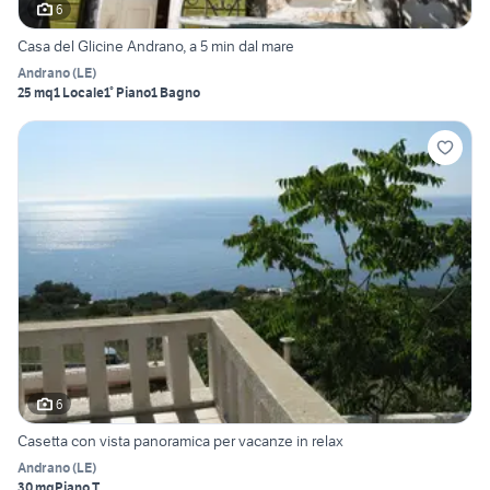
6
Casa del Glicine Andrano, a 5 min dal mare
Andrano
(
LE
)
25 mq
1 Locale
1° Piano
1 Bagno
6
Casetta con vista panoramica per vacanze in relax
Andrano
(
LE
)
30 mq
Piano T