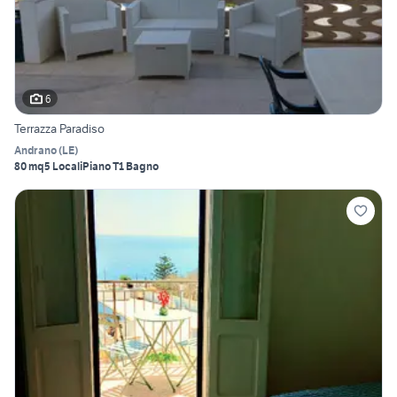
6
Terrazza Paradiso
Andrano
(
LE
)
80 mq
5 Locali
Piano T
1 Bagno