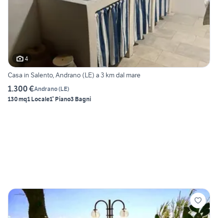
4
Casa in Salento, Andrano (LE) a 3 km dal mare
1.300 €
Andrano
(
LE
)
130 mq
1 Locale
1° Piano
3 Bagni