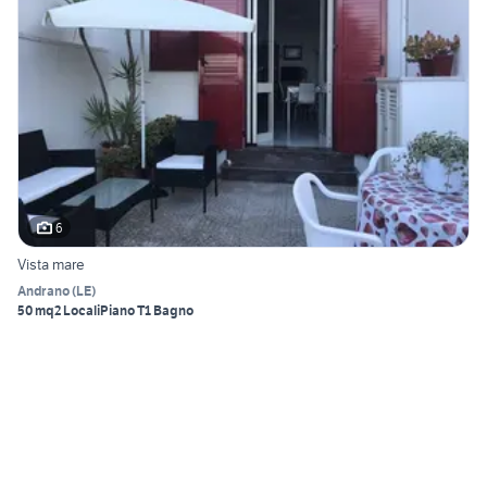
6
Vista mare
Andrano
(
LE
)
50 mq
2 Locali
Piano T
1 Bagno