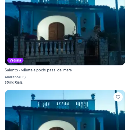
Vetrina
Salento - villetta a pochi passi dal mare
Andrano
(
LE
)
80 mq
Rialz.