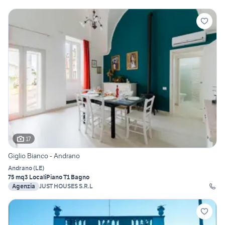
17
Giglio Bianco - Andrano
Andrano
(
LE
)
75 mq
3 Locali
Piano T
1 Bagno
Agenzia
JUST HOUSES S.R.L