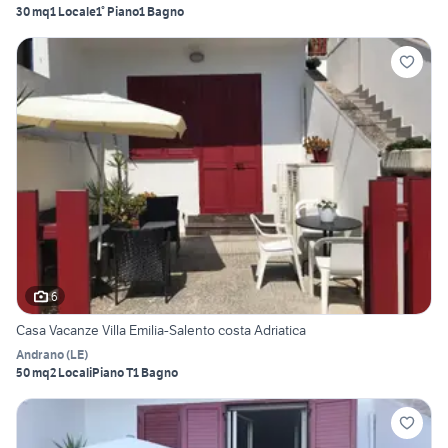
30 mq
1 Locale
1° Piano
1 Bagno
6
Casa Vacanze Villa Emilia-Salento costa Adriatica
Andrano
(
LE
)
50 mq
2 Locali
Piano T
1 Bagno