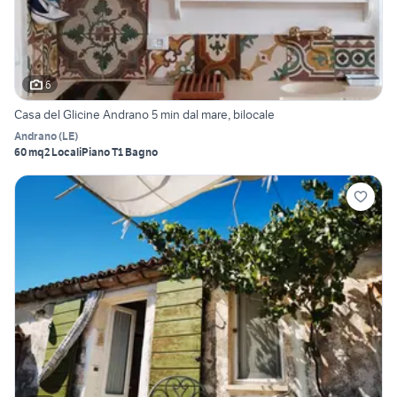
6
Casa del Glicine Andrano 5 min dal mare, bilocale
Andrano
(
LE
)
60 mq
2 Locali
Piano T
1 Bagno