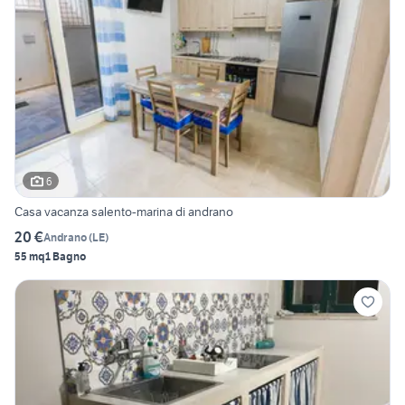
6
Casa vacanza salento-marina di andrano
20 €
Andrano
(
LE
)
55 mq
1 Bagno