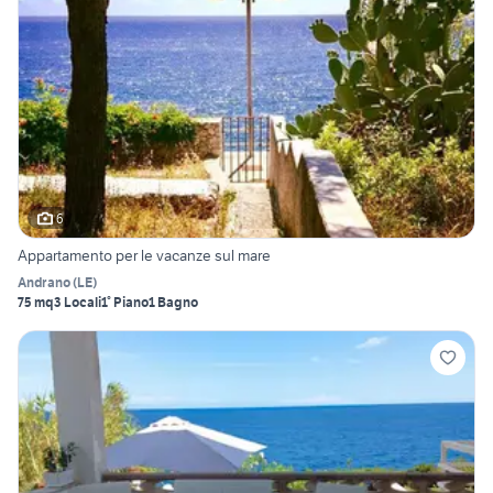
6
Appartamento per le vacanze sul mare
Andrano
(
LE
)
75 mq
3 Locali
1° Piano
1 Bagno