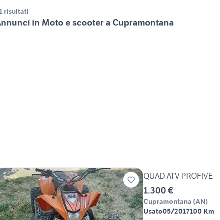
1 risultati
nnunci in Moto e scooter a Cupramontana
QUAD ATV PROFIVE
1.300 €
Cupramontana
(
AN
)
Usato
05/2017
100 Km