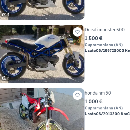
5
Ducati monster 600
1.500 €
Cupramontana
(
AN
)
Usato
05/1997
28000 K
6
honda hm 50
1.000 €
Cupramontana
(
AN
)
Usato
08/2013
300 Km
C