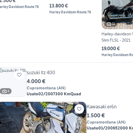
2.500 €
13.800 €
arley Davidson Route 76
Harley Davidson Route 76
11
Harley-davidson S
Slim FLSL - 2021
19.000 €
Harley Davidson Ro
suzuki ltz 400
4.000 €
Cupramontana
(
AN
)
4
Usato
02/2007
300 Km
Quad
Kawasaki er6n
1.500 €
Cupramontana
(
AN
)
Usato
01/2006
52000 K