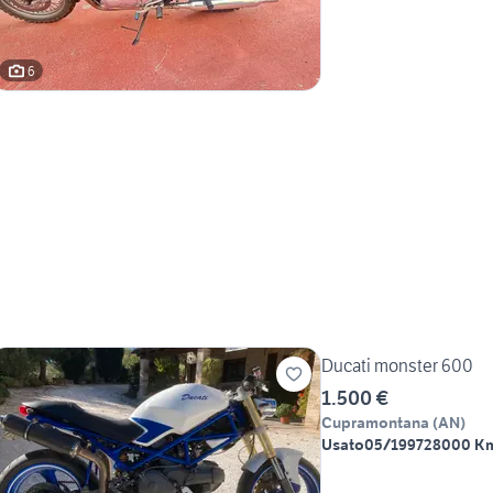
6
Ducati monster 600
1.500 €
Cupramontana
(
AN
)
Usato
05/1997
28000 K