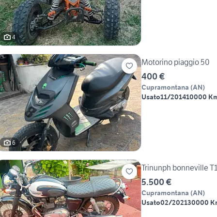
4
Motorino piaggio 50
400 €
Cupramontana
(
AN
)
Usato
11/2014
10000 K
6
Trinunph bonneville T
5.500 €
Cupramontana
(
AN
)
Usato
02/2021
30000 K