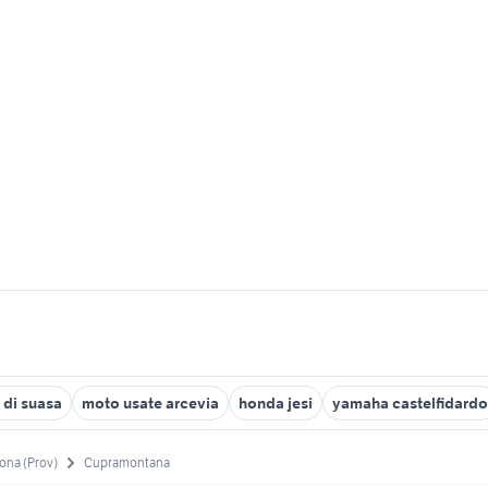
 di suasa
moto usate arcevia
honda jesi
yamaha castelfidardo
ona (Prov)
Cupramontana