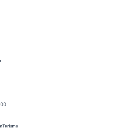
m
100
m
Turismo