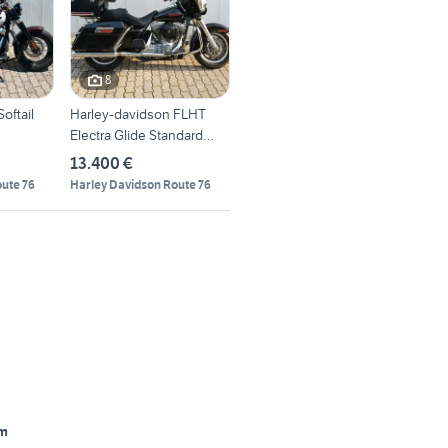
8
oftail
Harley-davidson FLHT
Electra Glide Standard
FLHTI
13.400 €
ute 76
Harley Davidson Route 76
m