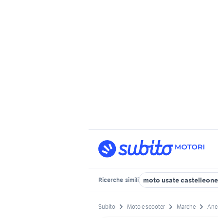
moto usate castelleone
Ricerche
simili
Subito
Moto e scooter
Marche
Anc