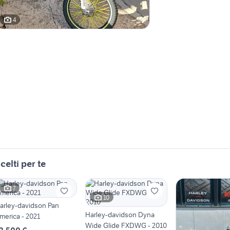
4
celti per te
7
10
arley-davidson Pan
Harley-davidson Dyna
merica - 2021
Wide Glide FXDWG - 2010