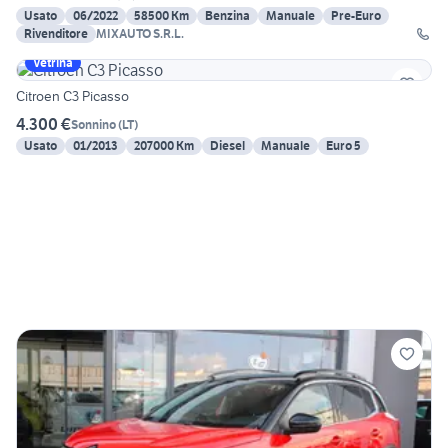
Usato
06/2022
58500 Km
Benzina
Manuale
Pre-Euro
Rivenditore
MIXAUTO S.R.L.
Vetrina
Citroen C3 Picasso
4.300 €
Sonnino
(
LT
)
Usato
01/2013
207000 Km
Diesel
Manuale
Euro 5