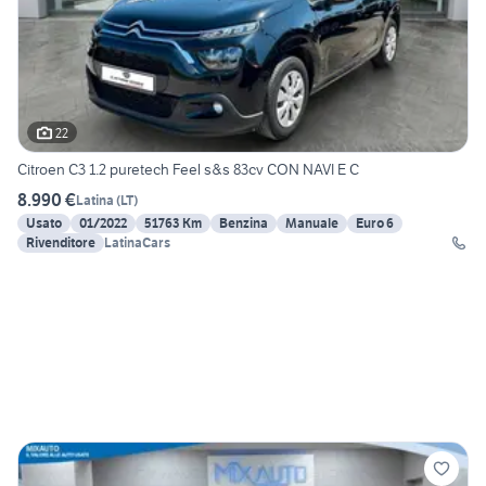
22
Citroen C3 1.2 puretech Feel s&s 83cv CON NAVI E C
8.990 €
Latina
(
LT
)
Usato
01/2022
51763 Km
Benzina
Manuale
Euro 6
Rivenditore
LatinaCars