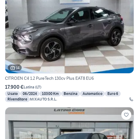
14
CITROEN C4 1.2 PureTech 130cv Plus EAT8 EU6
17.900 €
Latina
(
LT
)
Usato
06/2024
10300 Km
Benzina
Automatico
Euro 6
Rivenditore
MIXAUTO S.R.L.