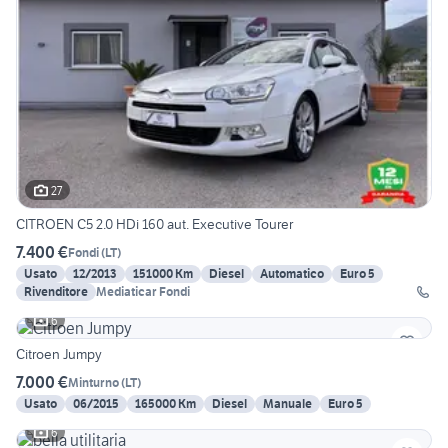
27
CITROEN C5 2.0 HDi 160 aut. Executive Tourer
7.400 €
Fondi
(
LT
)
Usato
12/2013
151000 Km
Diesel
Automatico
Euro 5
Rivenditore
Mediaticar Fondi
6
Citroen Jumpy
7.000 €
Minturno
(
LT
)
Usato
06/2015
165000 Km
Diesel
Manuale
Euro 5
6