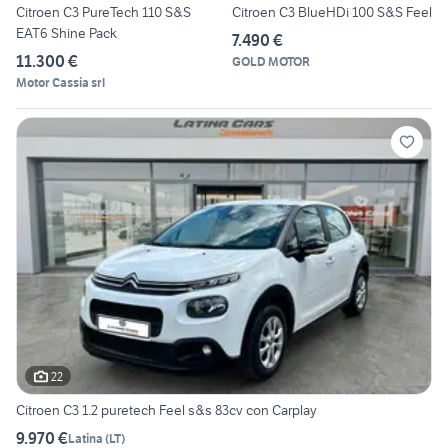
Citroen C3 PureTech 110 S&S
Citroen C3 BlueHDi 100 S&S Feel
EAT6 Shine Pack
7.490 €
11.300 €
GOLD MOTOR
Motor Cassia srl
22
Citroen C3 1.2 puretech Feel s&s 83cv con Carplay
9.970 €
Latina
(
LT
)