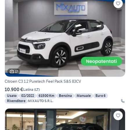
17
Citroen C3 1.2 Puretech Feel Pack S&S 83CV
10.900 €
Latina
(
LT
)
Usato
02/2022
61500 Km
Benzina
Manuale
Euro 6
Rivenditore
MIXAUTO S.R.L.