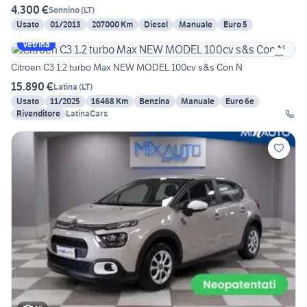
4.300 €
Sonnino
(
LT
)
Usato
01/2013
207000 Km
Diesel
Manuale
Euro 5
Vetrina
Citroen C3 1.2 turbo Max NEW MODEL 100cv s&s Con N
15.890 €
Latina
(
LT
)
Usato
11/2025
16468 Km
Benzina
Manuale
Euro 6e
Rivenditore
LatinaCars