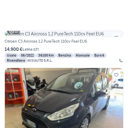
13
Citroen C3 Aircross 1.2 PureTech 110cv Feel EU6
14.900 €
Latina
(
LT
)
Usato
06/2022
36100 Km
Benzina
Manuale
Euro 6
Rivenditore
MIXAUTO S.R.L.