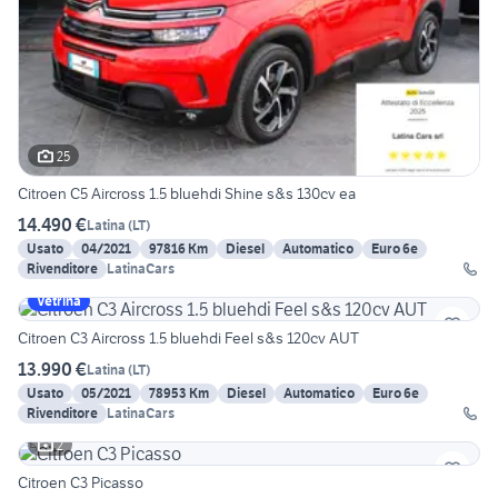
25
Citroen C5 Aircross 1.5 bluehdi Shine s&s 130cv ea
14.490 €
Latina
(
LT
)
Usato
04/2021
97816 Km
Diesel
Automatico
Euro 6e
Rivenditore
LatinaCars
Vetrina
Citroen C3 Aircross 1.5 bluehdi Feel s&s 120cv AUT
13.990 €
Latina
(
LT
)
Usato
05/2021
78953 Km
Diesel
Automatico
Euro 6e
Rivenditore
LatinaCars
2
Citroen C3 Picasso