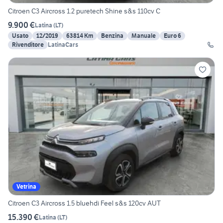
Citroen C3 Aircross 1.2 puretech Shine s&s 110cv C
9.900 €
Latina
(
LT
)
Usato
12/2019
63814 Km
Benzina
Manuale
Euro 6
Rivenditore
LatinaCars
Vetrina
Citroen C3 Aircross 1.5 bluehdi Feel s&s 120cv AUT
15.390 €
Latina
(
LT
)