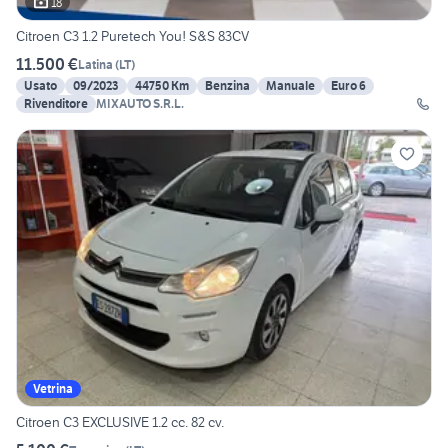
18
Citroen C3 1.2 Puretech You! S&S 83CV
11.500 €
Latina
(
LT
)
Usato
09/2023
44750 Km
Benzina
Manuale
Euro 6
Rivenditore
MIXAUTO S.R.L.
Vetrina
Citroen C3 EXCLUSIVE 1.2 cc. 82 cv.