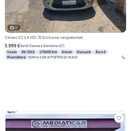
17
Citroen C3 1.4 HDi 70 Exclusive neopatentati
5.999 €
Santi Cosma e Damiano
(
LT
)
Usato
05/2013
170000 Km
Diesel
Manuale
Euro 5
Rivenditore
SONIA CAR di PIETRO DI MAIO