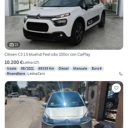
23
Citroen C3 1.5 bluehdi Feel s&s 100cv con CarPlay
10.200 €
Latina
(
LT
)
Usato
08/2021
69335 Km
Diesel
Manuale
Euro 6
Rivenditore
LatinaCars