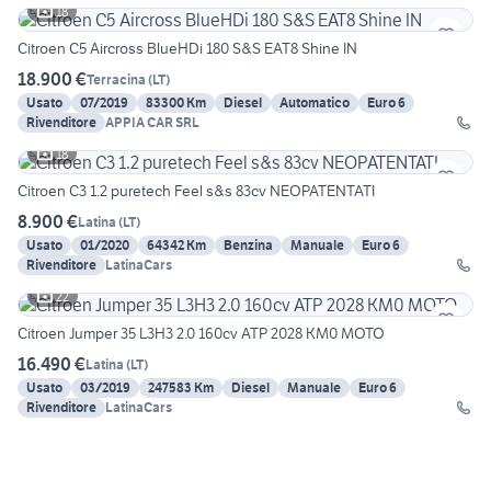
18
Citroen C5 Aircross BlueHDi 180 S&S EAT8 Shine IN
18.900 €
Terracina
(
LT
)
Usato
07/2019
83300 Km
Diesel
Automatico
Euro 6
Rivenditore
APPIA CAR SRL
18
Citroen C3 1.2 puretech Feel s&s 83cv NEOPATENTATI
8.900 €
Latina
(
LT
)
Usato
01/2020
64342 Km
Benzina
Manuale
Euro 6
Rivenditore
LatinaCars
22
Citroen Jumper 35 L3H3 2.0 160cv ATP 2028 KM0 MOTO
16.490 €
Latina
(
LT
)
Usato
03/2019
247583 Km
Diesel
Manuale
Euro 6
Rivenditore
LatinaCars