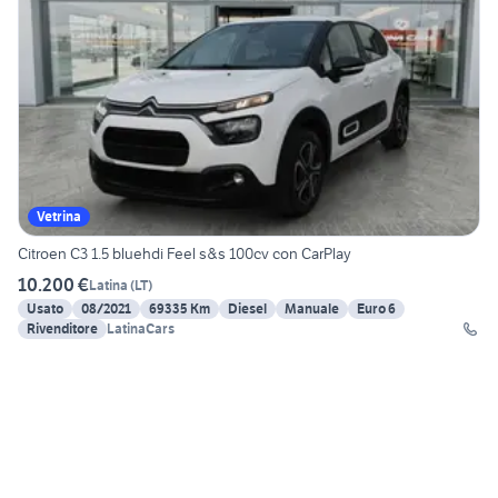
Vetrina
Citroen C3 1.5 bluehdi Feel s&s 100cv con CarPlay
10.200 €
Latina
(
LT
)
Usato
08/2021
69335 Km
Diesel
Manuale
Euro 6
Rivenditore
LatinaCars