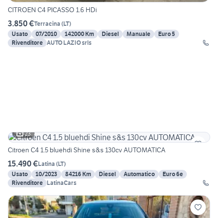
CITROEN C4 PICASSO 1.6 HDi
3.850 €
Terracina
(
LT
)
Usato
07/2010
142000 Km
Diesel
Manuale
Euro 5
Rivenditore
AUTO LAZIO srls
23
Citroen C4 1.5 bluehdi Shine s&s 130cv AUTOMATICA
15.490 €
Latina
(
LT
)
Usato
10/2023
84216 Km
Diesel
Automatico
Euro 6e
Rivenditore
LatinaCars