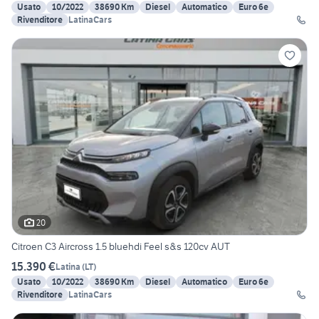
Usato
10/2022
38690 Km
Diesel
Automatico
Euro 6e
Rivenditore
LatinaCars
20
Citroen C3 Aircross 1.5 bluehdi Feel s&s 120cv AUT
15.390 €
Latina
(
LT
)
Usato
10/2022
38690 Km
Diesel
Automatico
Euro 6e
Rivenditore
LatinaCars