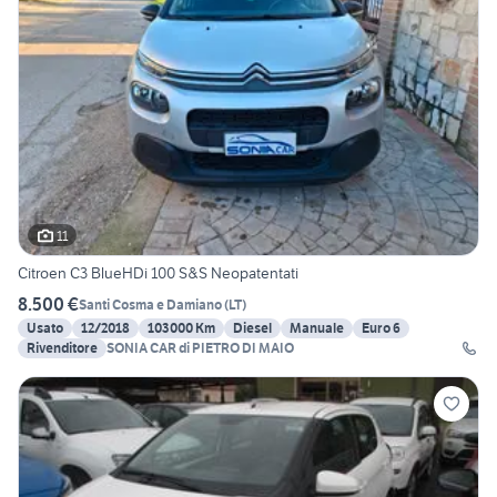
11
Citroen C3 BlueHDi 100 S&S Neopatentati
8.500 €
Santi Cosma e Damiano
(
LT
)
Usato
12/2018
103000 Km
Diesel
Manuale
Euro 6
Rivenditore
SONIA CAR di PIETRO DI MAIO