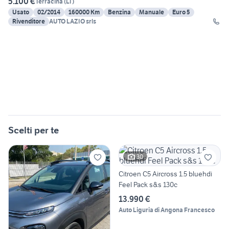
5.100 €
Terracina
(
LT
)
Usato
02/2014
160000 Km
Benzina
Manuale
Euro 5
Rivenditore
AUTO LAZIO srls
Scelti per te
30
Citroen C5 Aircross 1.5 bluehdi
Feel Pack s&s 130c
13.990 €
Auto Liguria di Angona Francesco