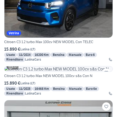
Vetrina
Citroen C3 1.2 turbo Max 100cv NEW MODEL Con TELEC
15.890 €
Latina
(
LT
)
Usato
11/2024
16200 Km
Benzina
Manuale
Euro 6
Rivenditore
LatinaCars
22
Citroen C3 1.2 turbo Max NEW MODEL 100cv s&s Con N
15.890 €
Latina
(
LT
)
Usato
11/2025
16468 Km
Benzina
Manuale
Euro 6e
Rivenditore
LatinaCars