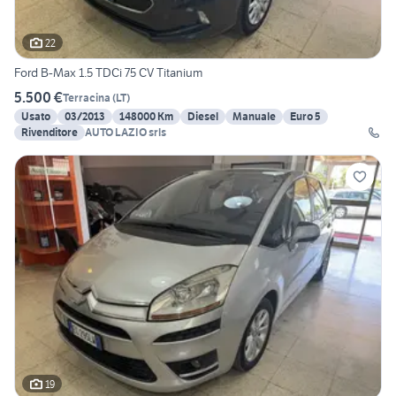
22
Ford B-Max 1.5 TDCi 75 CV Titanium
5.500 €
Terracina
(
LT
)
Usato
03/2013
148000 Km
Diesel
Manuale
Euro 5
Rivenditore
AUTO LAZIO srls
19