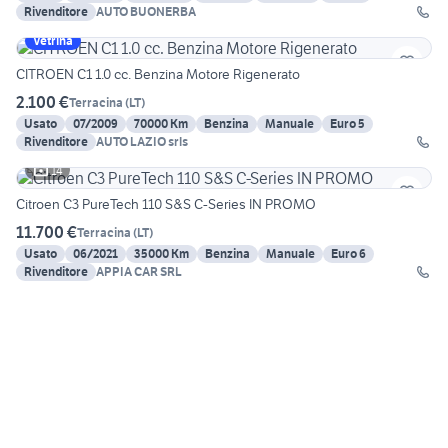
Rivenditore
AUTO BUONERBA
Vetrina
CITROEN C1 1.0 cc. Benzina Motore Rigenerato
2.100 €
Terracina
(
LT
)
Usato
07/2009
70000 Km
Benzina
Manuale
Euro 5
Rivenditore
AUTO LAZIO srls
14
Citroen C3 PureTech 110 S&S C-Series IN PROMO
11.700 €
Terracina
(
LT
)
Usato
06/2021
35000 Km
Benzina
Manuale
Euro 6
Rivenditore
APPIA CAR SRL