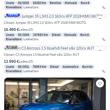
Usato
01/2023
36202 Km
Benzina
Manuale
Euro 6
Rivenditore
LatinaCars
Vetrina
Citroen Jumper 35 L3H3 2.0 160cv ATP 2028 KM0 MOTO
16.490 €
Latina
(
LT
)
Usato
03/2019
247583 Km
Diesel
Manuale
Euro 6
Rivenditore
LatinaCars
23
Citroen C3 Aircross 1.5 bluehdi Feel s&s 120cv AUT
13.990 €
Latina
(
LT
)
Usato
05/2021
78953 Km
Diesel
Automatico
Euro 6e
Rivenditore
LatinaCars