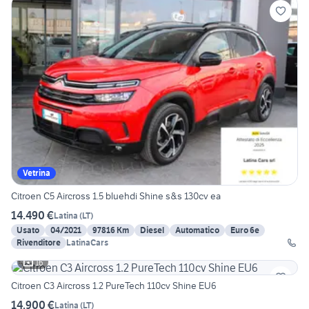
Vetrina
Citroen C5 Aircross 1.5 bluehdi Shine s&s 130cv ea
14.490 €
Latina
(
LT
)
Usato
04/2021
97816 Km
Diesel
Automatico
Euro 6e
Rivenditore
LatinaCars
16
Citroen C3 Aircross 1.2 PureTech 110cv Shine EU6
14.900 €
Latina
(
LT
)