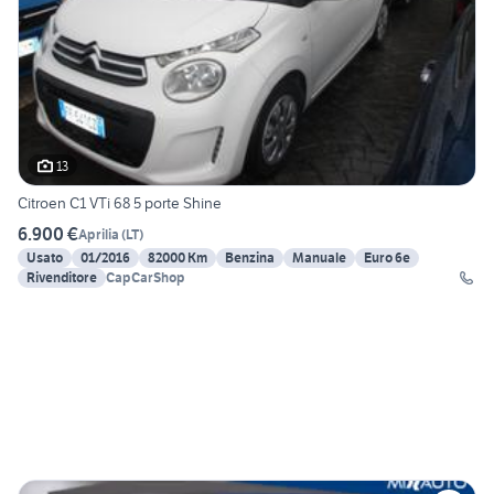
13
Citroen C1 VTi 68 5 porte Shine
6.900 €
Aprilia
(
LT
)
Usato
01/2016
82000 Km
Benzina
Manuale
Euro 6e
Rivenditore
CapCarShop