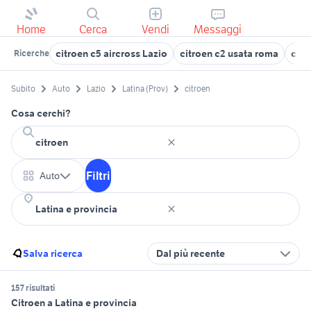
Home
Cerca
Vendi
Messaggi
citroen c5 aircross Lazio
citroen c2 usata roma
citr
Ricerche
Subito
Auto
Lazio
Latina (Prov)
citroen
Cosa cerchi?
Filtri
Auto
Salva ricerca
Dal più recente
157 risultati
Citroen a Latina e provincia