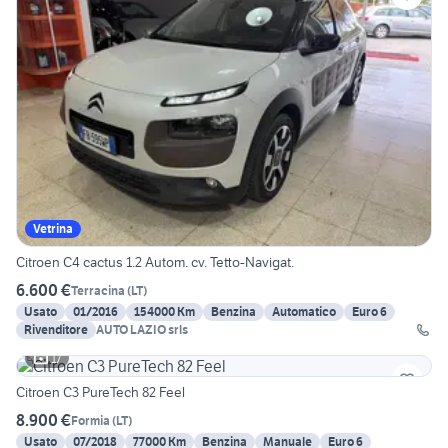
Vetrina
Citroen C4 cactus 1.2 Autom. cv. Tetto-Navigat.
6.600 €
Terracina
(
LT
)
Usato
01/2016
154000 Km
Benzina
Automatico
Euro 6
Rivenditore
AUTO LAZIO srls
17
Citroen C3 PureTech 82 Feel
8.900 €
Formia
(
LT
)
Usato
07/2018
77000 Km
Benzina
Manuale
Euro 6