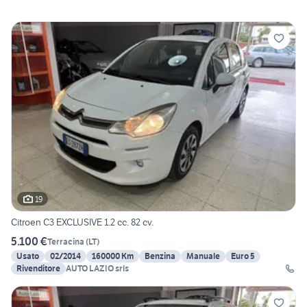
19
Citroen C3 EXCLUSIVE 1.2 cc. 82 cv.
5.100 €
Terracina
(
LT
)
Usato
02/2014
160000 Km
Benzina
Manuale
Euro 5
Rivenditore
AUTO LAZIO srls