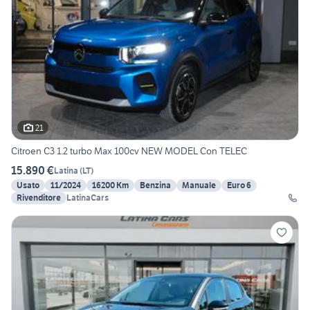
21
Citroen C3 1.2 turbo Max 100cv NEW MODEL Con TELEC
15.890 €
Latina
(
LT
)
Usato
11/2024
16200 Km
Benzina
Manuale
Euro 6
Rivenditore
LatinaCars