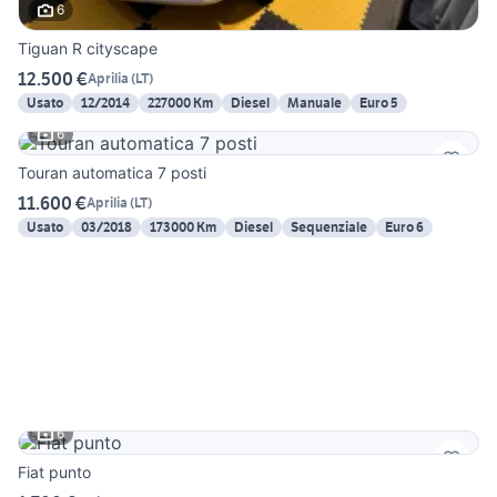
6
Tiguan R cityscape
12.500 €
Aprilia
(
LT
)
Usato
12/2014
227000 Km
Diesel
Manuale
Euro 5
6
Touran automatica 7 posti
11.600 €
Aprilia
(
LT
)
Usato
03/2018
173000 Km
Diesel
Sequenziale
Euro 6
6
Fiat punto