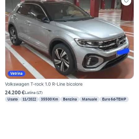
Vetrina
Volkswagen T-rock 1.0 R-Line bicolore
24.200 €
Latina
(
LT
)
Usato
11/2022
35500 Km
Benzina
Manuale
Euro 6d-TEMP