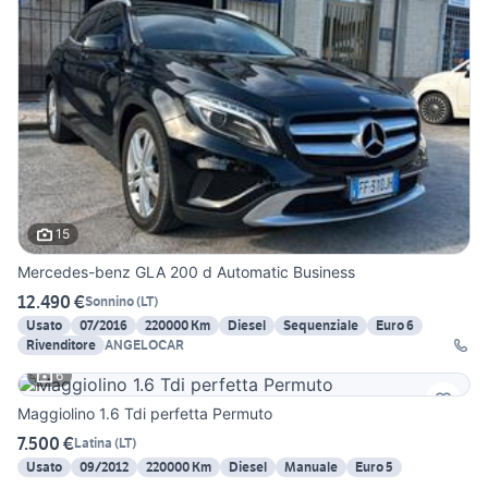
15
Mercedes-benz GLA 200 d Automatic Business
12.490 €
Sonnino
(
LT
)
Usato
07/2016
220000 Km
Diesel
Sequenziale
Euro 6
Rivenditore
ANGELOCAR
6
Maggiolino 1.6 Tdi perfetta Permuto
7.500 €
Latina
(
LT
)
Usato
09/2012
220000 Km
Diesel
Manuale
Euro 5