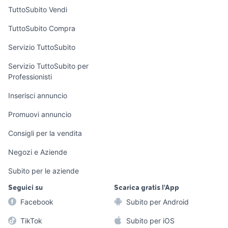
Case vacanza
TuttoSubito Vendi
Uffici e Locali
TuttoSubito Compra
commerciali
Servizio TuttoSubito
elettronica
per la casa e la
sports e hobby
Servizio TuttoSubito per
persona
Professionisti
Informatica
Animali
Arredamento e
Inserisci annuncio
Console e
Accessori per
Casalinghi
Videogiochi
animali
Promuovi annuncio
Elettrodomestici
Audio/Video
Musica e Film
Consigli per la vendita
Giardino e Fai da
Fotografia
Libri e Riviste
te
Negozi e Aziende
Telefonia
Strumenti Musicali
Abbigliamento e
Subito per le aziende
Accessori
Sports
Seguici su
Scarica gratis l'App
Tutto per i bambini
Facebook
Subito per Android
Biciclette
TikTok
Subito per iOS
Collezionismo