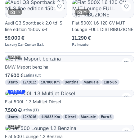
16
29
Audi Q3 Sportback 2.0 tdi S
Fiat 500X 1.6 120 CV MJT
line edition 150cv s-t
Lounge FULL DISTRIBUZIONE
59.000 €
11.290 €
Luxury Car Center S.r.l.
Palmauto
5
BMW Msport benzina
17.600 €
Latina
(
LT
)
Usato
12/2022
107000 Km
Benzina
Manuale
Euro 6b
Vetrina
Fiat 500L 1.3 Multijet Diesel
7.500 €
Latina
(
LT
)
Usato
12/2016
119833 Km
Diesel
Manuale
Euro 6
6
Fiat 500 Lounge 1.2 Benzina