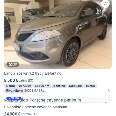
20
Lancia Ypsilon 1.2 69cv Elefantino
8.500 €
Latina
(
LT
)
Usato
06/2019
38600 Km
Benzina
Manuale
Euro 6
Rivenditore
BODEMA SRL
Vetrina
Splendido Porsche cayenne platinum
24.900 €
Formia
(
LT
)