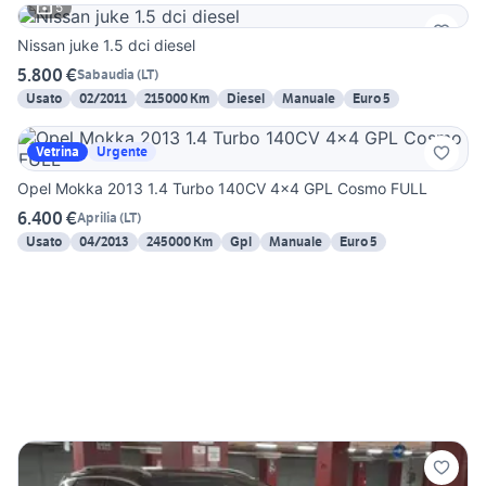
5
Nissan juke 1.5 dci diesel
5.800 €
Sabaudia
(
LT
)
Usato
02/2011
215000 Km
Diesel
Manuale
Euro 5
Vetrina
Urgente
Opel Mokka 2013 1.4 Turbo 140CV 4x4 GPL Cosmo FULL
6.400 €
Aprilia
(
LT
)
Usato
04/2013
245000 Km
Gpl
Manuale
Euro 5