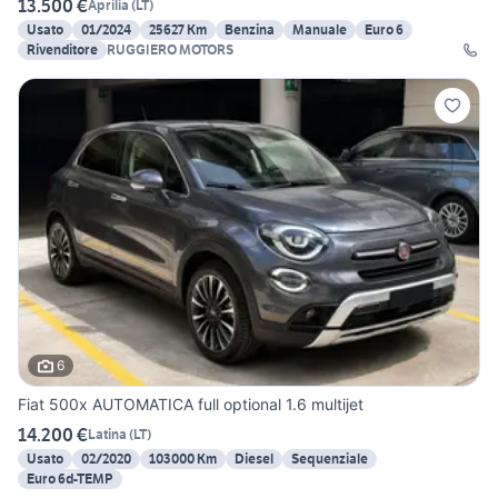
13.500 €
Aprilia
(
LT
)
Usato
01/2024
25627 Km
Benzina
Manuale
Euro 6
Rivenditore
RUGGIERO MOTORS
6
Fiat 500x AUTOMATICA full optional 1.6 multijet
14.200 €
Latina
(
LT
)
Usato
02/2020
103000 Km
Diesel
Sequenziale
Euro 6d-TEMP