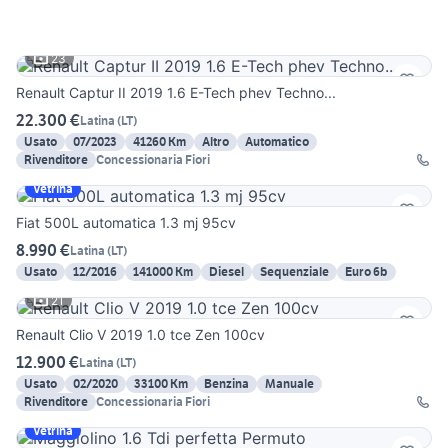
23
Renault Captur II 2019 1.6 E-Tech phev Techno...
22.300 €
Latina
(
LT
)
Usato
07/2023
41260 Km
Altro
Automatico
Rivenditore
Concessionaria Fiori
Vetrina
Fiat 500L automatica 1.3 mj 95cv
8.990 €
Latina
(
LT
)
Usato
12/2016
141000 Km
Diesel
Sequenziale
Euro 6b
21
Renault Clio V 2019 1.0 tce Zen 100cv
12.900 €
Latina
(
LT
)
Usato
02/2020
33100 Km
Benzina
Manuale
Rivenditore
Concessionaria Fiori
Vetrina