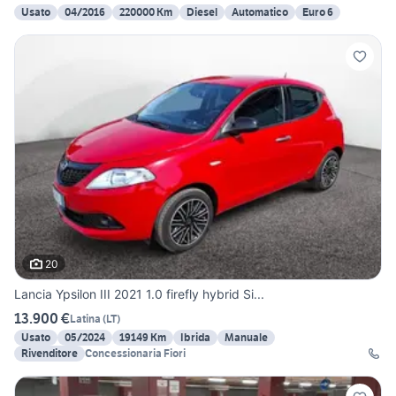
Usato
04/2016
220000 Km
Diesel
Automatico
Euro 6
20
Lancia Ypsilon III 2021 1.0 firefly hybrid Si...
13.900 €
Latina
(
LT
)
Usato
05/2024
19149 Km
Ibrida
Manuale
Rivenditore
Concessionaria Fiori