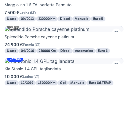
Maggiolino 1.6 Tdi perfetta Permuto
7.500 €
Latina
(
LT
)
Usato
09/2012
220000 Km
Diesel
Manuale
Euro 5
6
Splendido Porsche cayenne platinum
24.900 €
Formia
(
LT
)
Usato
04/2016
220000 Km
Diesel
Automatico
Euro 6
Vetrina
Kia Stonic 1.4 GPL tagliandata
10.000 €
Latina
(
LT
)
Usato
12/2019
150000 Km
Gpl
Manuale
Euro 6d-TEMP