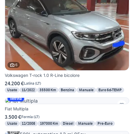
6
Volkswagen T-rock 1.0 R-Line bicolore
24.200 €
Latina
(
LT
)
Usato
11/2022
35500 Km
Benzina
Manuale
Euro 6d-TEMP
Vetrina
Fiat Multipla
3.500 €
Formia
(
LT
)
Usato
12/2008
197000 Km
Diesel
Manuale
Pre-Euro
6