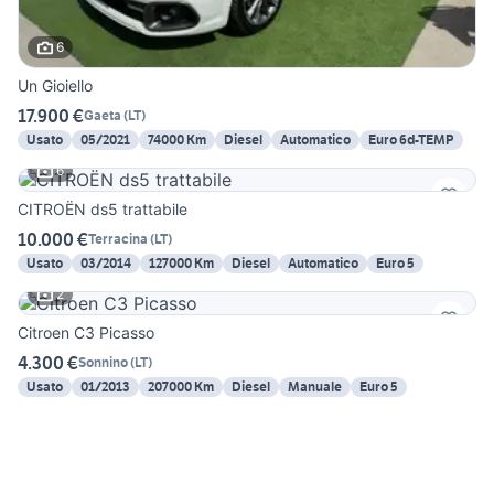
6
Un Gioiello
17.900 €
Gaeta
(
LT
)
Usato
05/2021
74000 Km
Diesel
Automatico
Euro 6d-TEMP
6
CITROËN ds5 trattabile
10.000 €
Terracina
(
LT
)
Usato
03/2014
127000 Km
Diesel
Automatico
Euro 5
2
Citroen C3 Picasso
4.300 €
Sonnino
(
LT
)
Usato
01/2013
207000 Km
Diesel
Manuale
Euro 5