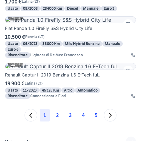
1.700 €
Latina
(
LT
)
Usato
08/2008
284000 Km
Diesel
Manuale
Euro 3
13
Fiat Panda 1.0 FireFly S&S Hybrid City Life
10.500 €
Formia
(
LT
)
Usato
06/2023
33000 Km
Mild Hybrid Benzina
Manuale
Euro 6
Rivenditore
Lightcar di De Meo Francesco
21
Renault Captur II 2019 Benzina 1.6 E-Tech ful...
19.900 €
Latina
(
LT
)
Usato
11/2023
45325 Km
Altro
Automatico
Rivenditore
Concessionaria Fiori
1
2
3
4
5