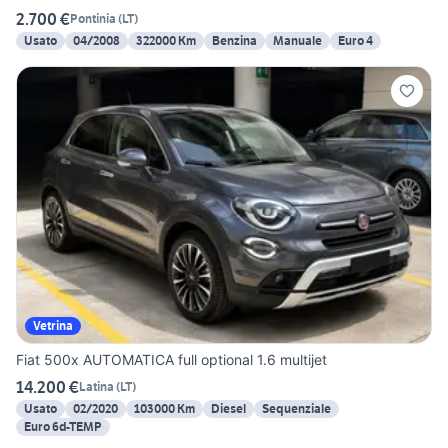
2.700 €
Pontinia
(
LT
)
Usato
04/2008
322000 Km
Benzina
Manuale
Euro 4
Vetrina
Fiat 500x AUTOMATICA full optional 1.6 multijet
14.200 €
Latina
(
LT
)
Usato
02/2020
103000 Km
Diesel
Sequenziale
Euro 6d-TEMP