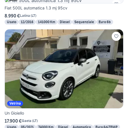
Fiat 500L automatica 1.3 mj 95cv
8.990 €
Latina
(
LT
)
Usato
12/2016
141000 Km
Diesel
Sequenziale
Euro 6b
Vetrina
Un Gioiello
17.900 €
Gaeta
(
LT
)
Usato
05/2021
74000 Km
Diesel
Automatico
Euro 6d-TEMP