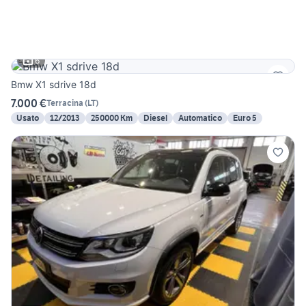
6
Bmw X1 sdrive 18d
7.000 €
Terracina
(
LT
)
Usato
12/2013
250000 Km
Diesel
Automatico
Euro 5