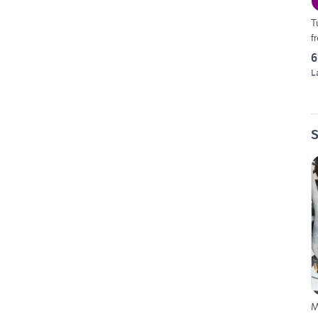
T
f
6
L
S
M