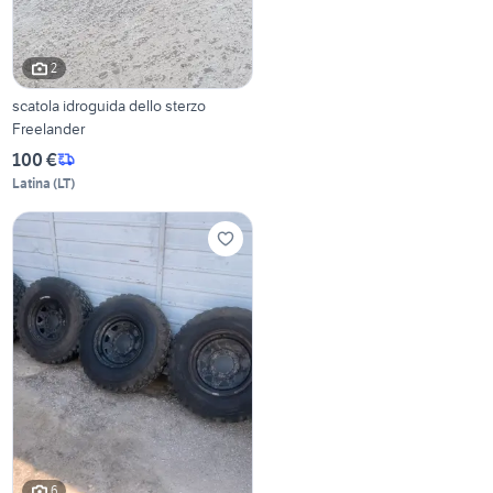
2
scatola idroguida dello sterzo
Freelander
100 €
Latina
(
LT
)
6