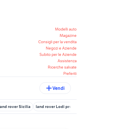
Modelli auto
Magazine
Consigli per la vendita
Negozi e Aziende
Subito per le Aziende
Assistenza
Ricerche salvate
Preferiti
Vendi
land rover Sicilia
land rover Lodi provincia
land cruiser v8 auto