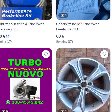
6
ubi freno in treccia Land rover
Gancio traino per Land rover
iscovery td5
Freelander 1td4
0 €
60 €
atina
(
LT
)
Sonnino
(
LT
)
6
6