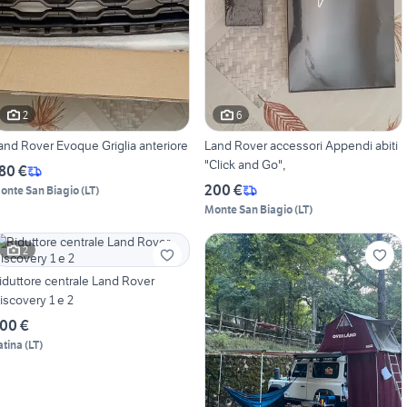
2
6
and Rover Evoque Griglia anteriore
Land Rover accessori Appendi abiti
"Click and Go",
80 €
200 €
onte San Biagio
(
LT
)
Monte San Biagio
(
LT
)
2
iduttore centrale Land Rover
iscovery 1 e 2
00 €
atina
(
LT
)