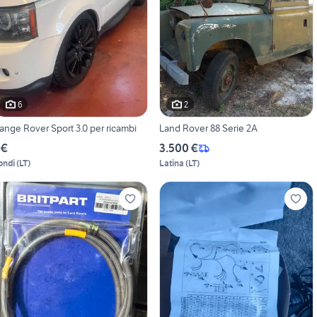
6
2
ange Rover Sport 3.0 per ricambi
Land Rover 88 Serie 2A
 €
3.500 €
ondi
(
LT
)
Latina
(
LT
)