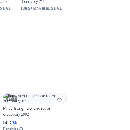
ar xf
Discovery 21L
 S.R.L
EURO RICAMBI SUD S.R.L
2
Paraurti originale land rover
discovery 1992
50 €
Pontinia
(
LT
)