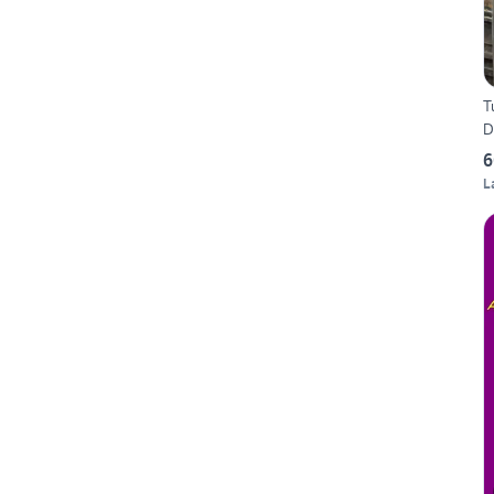
T
D
6
L