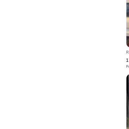
R
1
F