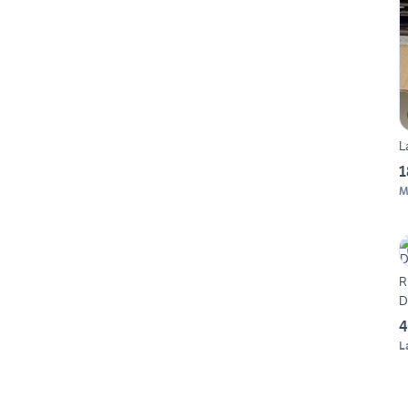
L
1
M
R
D
4
L