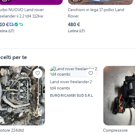
urbo NUOVO Land rover
Cerchioni in lega 17 pollici Land
reelander ii 2.2 td4 112kw
Rover
10 €
480 €
atina
(
LT
)
Latina
(
LT
)
celti per te
Land rover freelander 2
td4 ricambi
EURO RICAMBI SUD S.R.L
otore 224dtd
Compressore