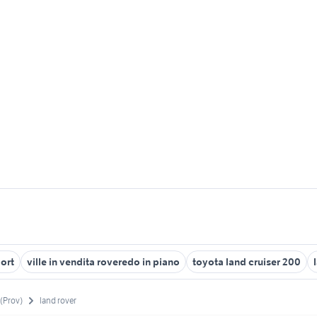
ort
ville in vendita roveredo in piano
toyota land cruiser 200
 (Prov)
land rover