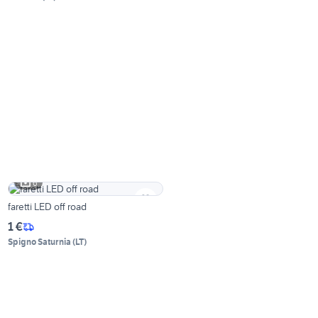
6
faretti LED off road
1 €
Spigno Saturnia
(
LT
)