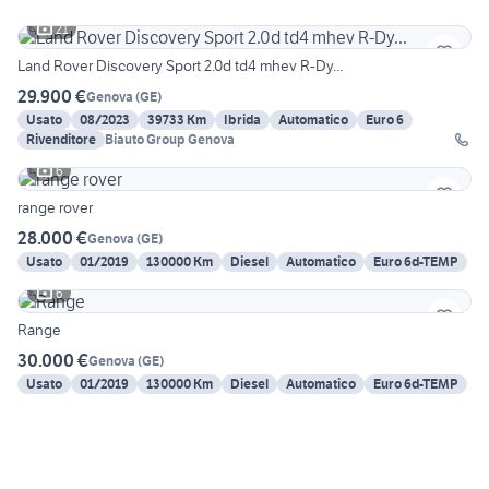
21
Land Rover Discovery Sport 2.0d td4 mhev R-Dy...
29.900 €
Genova
(
GE
)
Usato
08/2023
39733 Km
Ibrida
Automatico
Euro 6
Rivenditore
Biauto Group Genova
6
range rover
28.000 €
Genova
(
GE
)
Usato
01/2019
130000 Km
Diesel
Automatico
Euro 6d-TEMP
6
Range
30.000 €
Genova
(
GE
)
Usato
01/2019
130000 Km
Diesel
Automatico
Euro 6d-TEMP