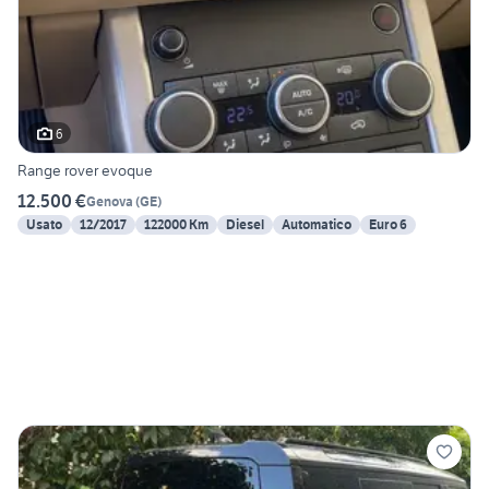
6
Range rover evoque
12.500 €
Genova
(
GE
)
Usato
12/2017
122000 Km
Diesel
Automatico
Euro 6