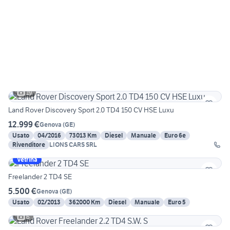
19
Land Rover Discovery Sport 2.0 TD4 150 CV HSE Luxu
12.999 €
Genova
(
GE
)
Usato
04/2016
73013 Km
Diesel
Manuale
Euro 6e
Rivenditore
LIONS CARS SRL
Vetrina
Freelander 2 TD4 SE
5.500 €
Genova
(
GE
)
Usato
02/2013
362000 Km
Diesel
Manuale
Euro 5
6