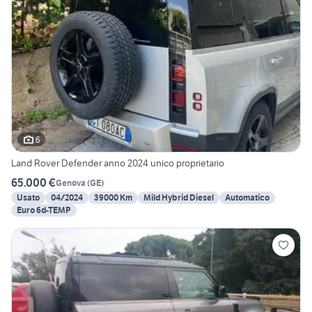
6
Land Rover Defender anno 2024 unico proprietario
65.000 €
Genova
(
GE
)
Usato
04/2024
39000 Km
Mild Hybrid Diesel
Automatico
Euro 6d-TEMP