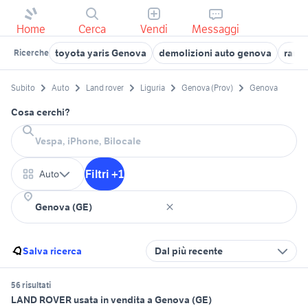
Home
Cerca
Vendi
Messaggi
toyota yaris Genova
demolizioni auto genova
rang
Ricerche
Subito
Auto
Land rover
Liguria
Genova (Prov)
Genova
Cosa cerchi?
Filtri +1
Auto
Salva ricerca
Dal più recente
56 risultati
LAND ROVER usata in vendita a Genova (GE)