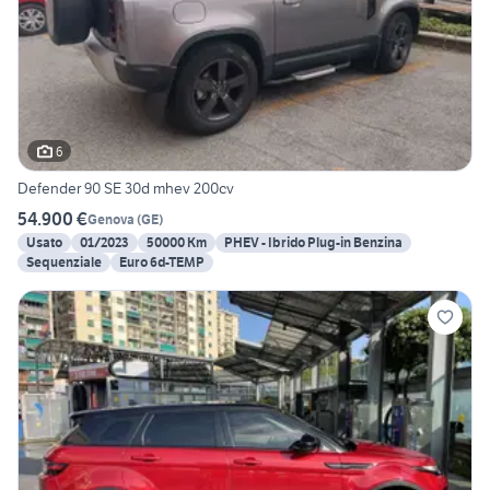
6
Defender 90 SE 30d mhev 200cv
54.900 €
Genova
(
GE
)
Usato
01/2023
50000 Km
PHEV - Ibrido Plug-in Benzina
Sequenziale
Euro 6d-TEMP