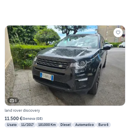
6
land rover discovery
11.500 €
Genova
(
GE
)
Usato
11/2017
181000 Km
Diesel
Automatico
Euro 6