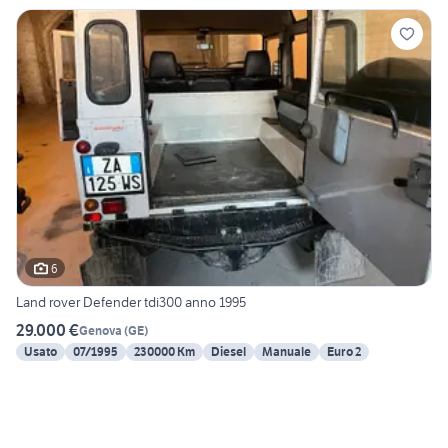
6
Land rover Defender tdi300 anno 1995
29.000 €
Genova
(
GE
)
Usato
07/1995
230000 Km
Diesel
Manuale
Euro 2