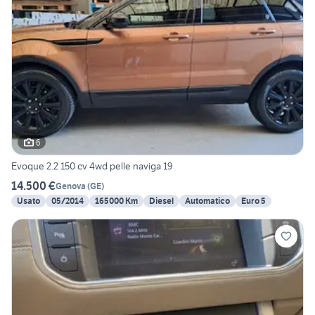
6
Evoque 2.2 150 cv 4wd pelle naviga 19
14.500 €
Genova
(
GE
)
Usato
05/2014
165000 Km
Diesel
Automatico
Euro 5