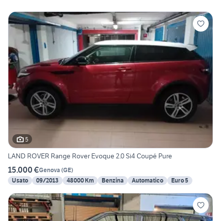
5
LAND ROVER Range Rover Evoque 2.0 Si4 Coupé Pure
15.000 €
Genova
(
GE
)
Usato
09/2013
48000 Km
Benzina
Automatico
Euro 5