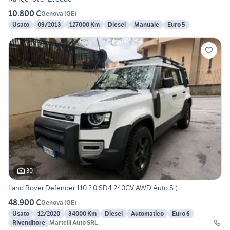
10.800 €
Genova
(
GE
)
Usato
09/2013
127000 Km
Diesel
Manuale
Euro 5
30
Land Rover Defender 110 2.0 SD4 240CV AWD Auto S (
48.900 €
Genova
(
GE
)
Usato
12/2020
34000 Km
Diesel
Automatico
Euro 6
Rivenditore
Martelli Auto SRL