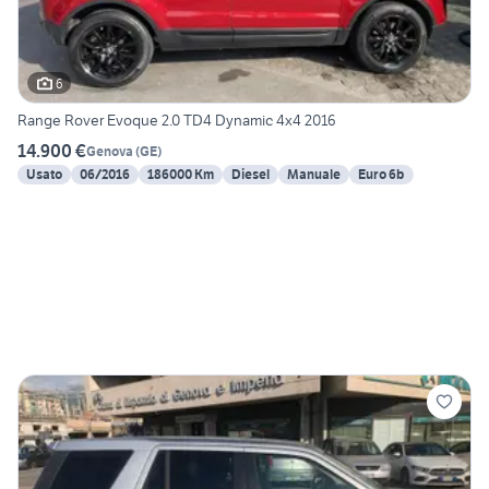
6
Range Rover Evoque 2.0 TD4 Dynamic 4x4 2016
14.900 €
Genova
(
GE
)
Usato
06/2016
186000 Km
Diesel
Manuale
Euro 6b