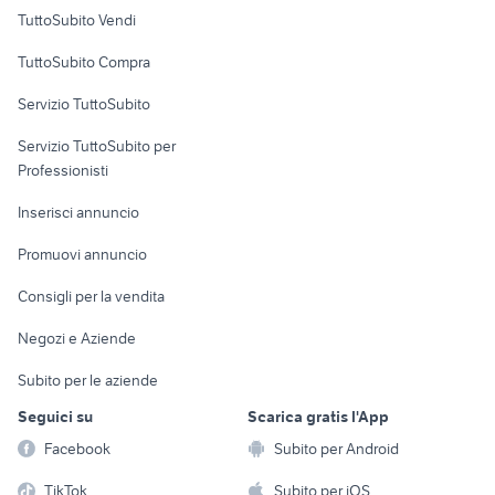
Case vacanza
TuttoSubito Vendi
Uffici e Locali
TuttoSubito Compra
commerciali
Servizio TuttoSubito
elettronica
per la casa e la
sports e hobby
Servizio TuttoSubito per
persona
Informatica
Animali
Professionisti
Arredamento e
Console e
Accessori per
Casalinghi
Inserisci annuncio
Videogiochi
animali
Elettrodomestici
Promuovi annuncio
Audio/Video
Musica e Film
Giardino e Fai da te
Consigli per la vendita
Fotografia
Libri e Riviste
Abbigliamento e
Negozi e Aziende
Telefonia
Strumenti Musicali
Accessori
Subito per le aziende
Sports
Tutto per i bambini
Seguici su
Scarica gratis l'App
Biciclette
Facebook
Subito per Android
Collezionismo
TikTok
Subito per iOS