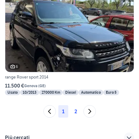
6
range Rover sport 2014
11.500 €
Genova
(
GE
)
Usato
10/2013
270000 Km
Diesel
Automatico
Euro 5
1
2
Più cercati