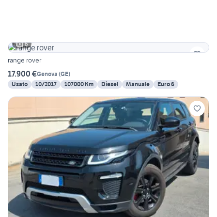
6
range rover
17.900 €
Genova
(
GE
)
Usato
10/2017
107000 Km
Diesel
Manuale
Euro 6