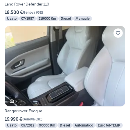
Land Rover Defender 110
18.500 €
Genova
(
GE
)
Usato
07/1987
219000 Km
Diesel
Manuale
6
Ranger rover. Evoque
19.990 €
Genova
(
GE
)
Usato
05/2019
90000 Km
Diesel
Automatico
Euro 6d-TEMP