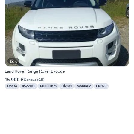
6
Land Rover Range Rover Evoque
15.900 €
Genova
(
GE
)
Usato
05/2012
60000 Km
Diesel
Manuale
Euro 5