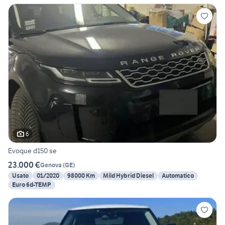
6
Evoque d150 se
23.000 €
Genova
(
GE
)
Usato
01/2020
98000 Km
Mild Hybrid Diesel
Automatico
Euro 6d-TEMP