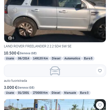
6
LAND ROVER FREELANDER 2 2.2 SD4 SW SE
10.500 €
Genova
(
GE
)
Usato
06/2014
149135 Km
Diesel
Automatico
Euro 5
auto fuoristrada
3.000 €
Genova
(
GE
)
Usato
01/2001
270000 Km
Diesel
Manuale
Euro 3