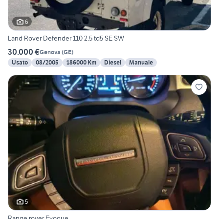
6
Land Rover Defender 110 2.5 td5 SE SW
30.000 €
Genova
(
GE
)
Usato
08/2005
186000 Km
Diesel
Manuale
5
Range rover Evoque