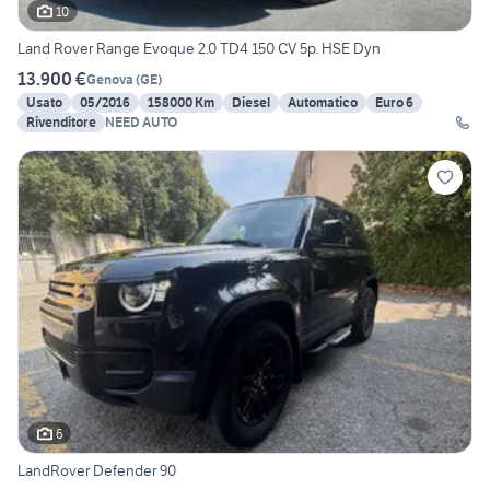
10
Land Rover Range Evoque 2.0 TD4 150 CV 5p. HSE Dyn
13.900 €
Genova
(
GE
)
Usato
05/2016
158000 Km
Diesel
Automatico
Euro 6
Rivenditore
NEED AUTO
6
LandRover Defender 90