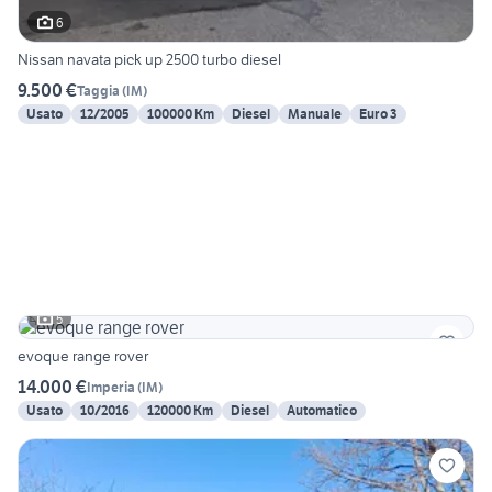
6
Nissan navata pick up 2500 turbo diesel
9.500 €
Taggia
(
IM
)
Usato
12/2005
100000 Km
Diesel
Manuale
Euro 3
5
evoque range rover
14.000 €
Imperia
(
IM
)
Usato
10/2016
120000 Km
Diesel
Automatico