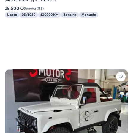
jeep Wrangler yj 4.2 del 1989
19.500 €
Genova
(
GE
)
Usato
05/1989
130000 Km
Benzina
Manuale