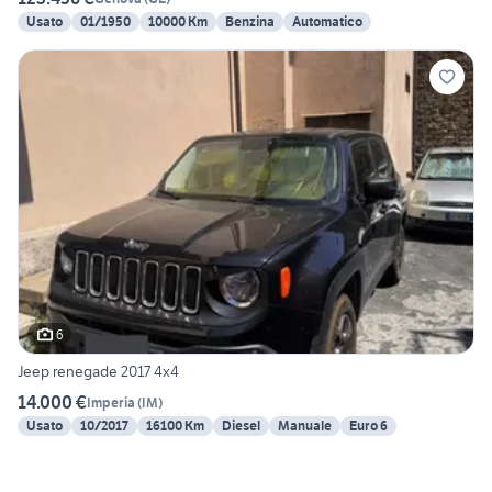
Usato
01/1950
10000 Km
Benzina
Automatico
6
Jeep renegade 2017 4x4
14.000 €
Imperia
(
IM
)
Usato
10/2017
16100 Km
Diesel
Manuale
Euro 6