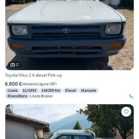
17
Toyota Hilux 2.4 diesel Pick-up
6.800 €
Vezzano Ligure
(
SP
)
Usato
11/1993
149259 Km
Diesel
Manuale
Rivenditore
L'Auto Broker