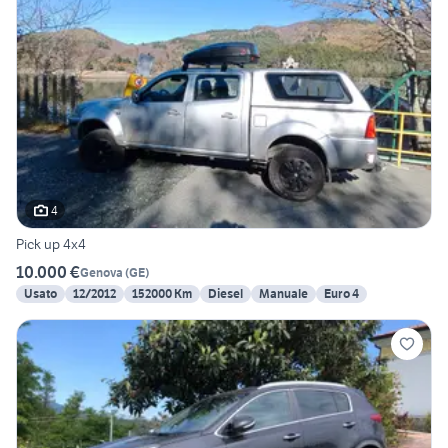
4
Pick up 4x4
10.000 €
Genova
(
GE
)
Usato
12/2012
152000 Km
Diesel
Manuale
Euro 4