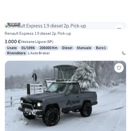
18
Renault Express 1.9 diesel 2p. Pick-up
3.000 €
Vezzano Ligure
(
SP
)
Usato
01/1996
206000 Km
Diesel
Manuale
Euro 1
Rivenditore
L'Auto Broker