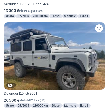
Mitsubishi L200 2.5 Diesel 4x4
13.000 €
Pietra Ligure
(
SV
)
Usato
02/2003
200000 Km
Diesel
Manuale
Euro 1
6
Defender 110 td5 2004
26.500 €
Molini di Triora
(
IM
)
Usato
05/2004
236000 Km
Diesel
Manuale
Euro 3