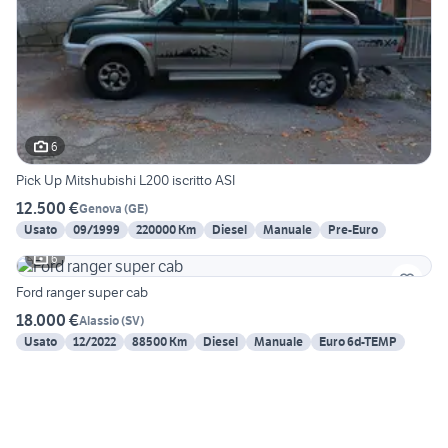
6
Pick Up Mitshubishi L200 iscritto ASI
12.500 €
Genova
(
GE
)
Usato
09/1999
220000 Km
Diesel
Manuale
Pre-Euro
6
Ford ranger super cab
18.000 €
Alassio
(
SV
)
Usato
12/2022
88500 Km
Diesel
Manuale
Euro 6d-TEMP