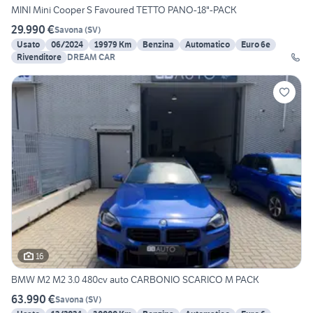
MINI Mini Cooper S Favoured TETTO PANO-18"-PACK
29.990 €
Savona
(
SV
)
Usato
06/2024
19979 Km
Benzina
Automatico
Euro 6e
Rivenditore
DREAM CAR
16
BMW M2 M2 3.0 480cv auto CARBONIO SCARICO M PACK
63.990 €
Savona
(
SV
)