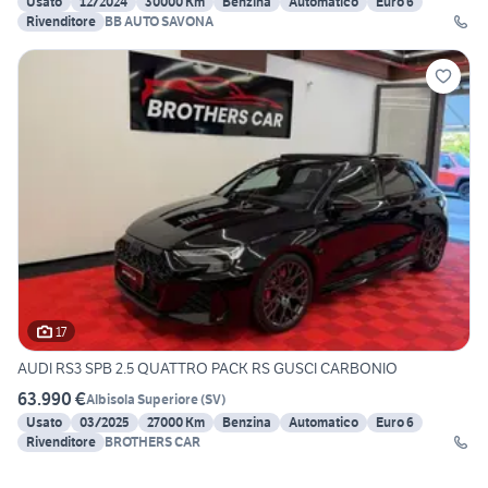
Usato
12/2024
30000 Km
Benzina
Automatico
Euro 6
Rivenditore
BB AUTO SAVONA
17
AUDI RS3 SPB 2.5 QUATTRO PACK RS GUSCI CARBONIO
63.990 €
Albisola Superiore
(
SV
)
Usato
03/2025
27000 Km
Benzina
Automatico
Euro 6
Rivenditore
BROTHERS CAR