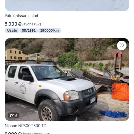
Patrol nissan safari
5.000 €
Savona
(
SV
)
Usato
08/1991
250000 Km
6
Nissan NP300 2500 TD