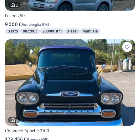
2
Pajero v60
9.000 €
Ventimiglia
(
IM
)
Usato
08/2003
200000 Km
Diesel
Manuale
3
Chevrolet Apache 3100
123.456 €
Genova
(
GE
)