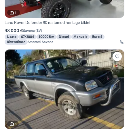
11
Land Rover Defender 90 restomod heritage bikini
48.000 €
Savona
(
SV
)
Usato
07/2004
10000 Km
Diesel
Manuale
Euro 4
Rivenditore
SmotorS Savona
6