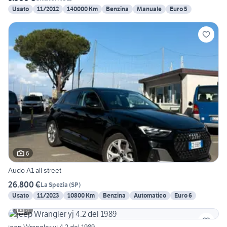
Usato
11/2012
140000 Km
Benzina
Manuale
Euro 5
6
Audo A1 all street
26.800 €
La Spezia
(
SP
)
Usato
11/2023
10800 Km
Benzina
Automatico
Euro 6
4