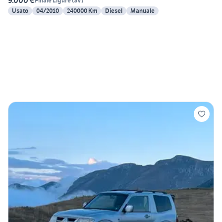
9.000 €
Finale Ligure
(
SV
)
Usato
04/2010
240000 Km
Diesel
Manuale