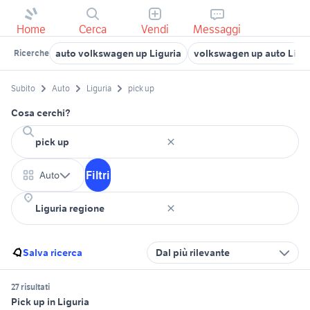
Home
Cerca
Vendi
Messaggi
auto volkswagen up Liguria
volkswagen up auto Ligur
Ricerche
Subito
Auto
Liguria
pick up
Cosa cerchi?
Filtri
Auto
Salva ricerca
Dal più rilevante
27 risultati
Pick up in Liguria