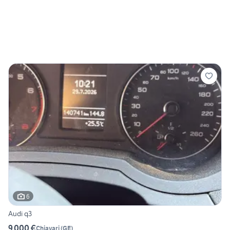
6
Audi q3
9.000 €
Chiavari
(
GE
)