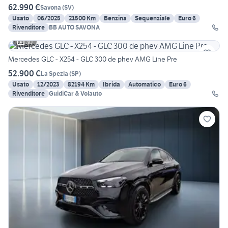
62.990 €
Savona
(
SV
)
Usato
06/2025
21500 Km
Benzina
Sequenziale
Euro 6
Rivenditore
BB AUTO SAVONA
30
Mercedes GLC - X254 - GLC 300 de phev AMG Line Pre
52.900 €
La Spezia
(
SP
)
Usato
12/2023
82194 Km
Ibrida
Automatico
Euro 6
Rivenditore
GuidiCar & Volauto