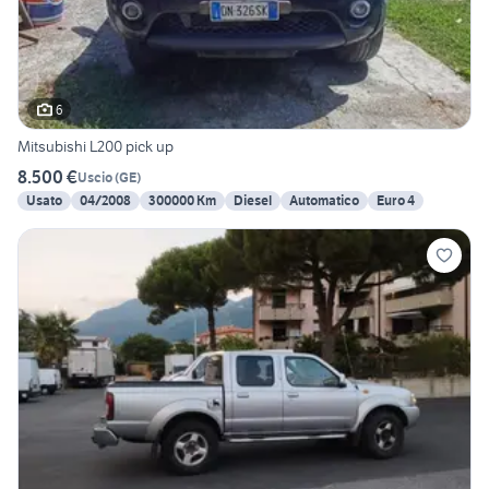
6
Mitsubishi L200 pick up
8.500 €
Uscio
(
GE
)
Usato
04/2008
300000 Km
Diesel
Automatico
Euro 4