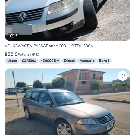
6
VOLKSWAGEN PASSAT anno 2001 1.9 TDI 130CV
800 €
Potenza
(
PZ
)
Usato
03/2001
450000 Km
Diesel
Manuale
Euro 3