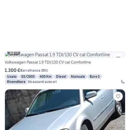
13
Volkswagen Passat 1.9 TDI/130 CV cat Comfortline
1.300 €
Barrafranca
(
EN
)
Usato
03/2003
400 Km
Diesel
Manuale
Euro 3
Rivenditore
Strazzanti auto srl