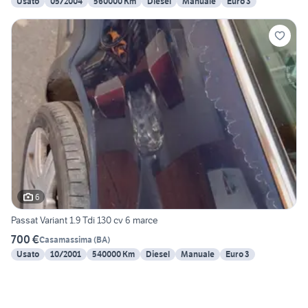
Usato
05/2004
560000 Km
Diesel
Manuale
Euro 3
6
Passat Variant 1.9 Tdi 130 cv 6 marce
700 €
Casamassima
(
BA
)
Usato
10/2001
540000 Km
Diesel
Manuale
Euro 3