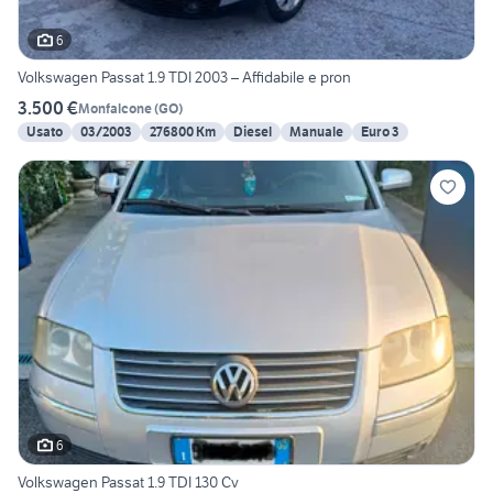
6
Volkswagen Passat 1.9 TDI 2003 – Affidabile e pron
3.500 €
Monfalcone
(
GO
)
Usato
03/2003
276800 Km
Diesel
Manuale
Euro 3
6
Volkswagen Passat 1.9 TDI 130 Cv