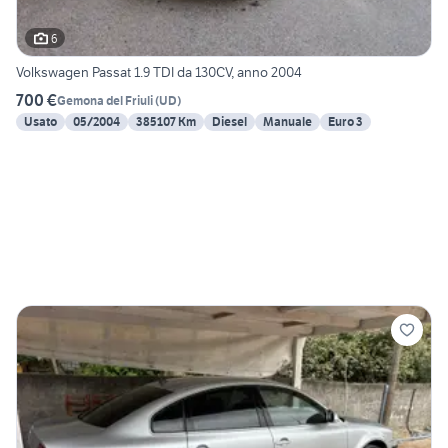
6
Volkswagen Passat 1.9 TDI da 130CV, anno 2004
700 €
Gemona del Friuli
(
UD
)
Usato
05/2004
385107 Km
Diesel
Manuale
Euro 3