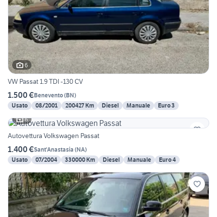
6
VW Passat 1.9 TDI -130 CV
1.500 €
Benevento
(
BN
)
Usato
08/2001
200427 Km
Diesel
Manuale
Euro 3
6
Autovettura Volkswagen Passat
1.400 €
Sant'Anastasia
(
NA
)
Usato
07/2004
330000 Km
Diesel
Manuale
Euro 4