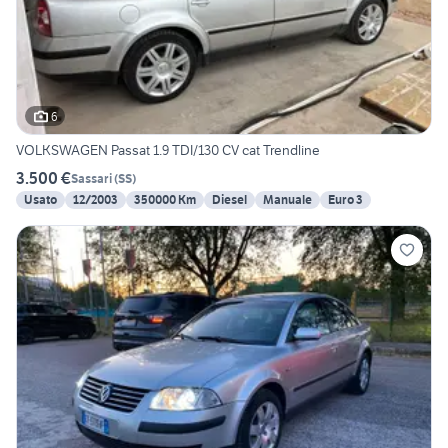
6
VOLKSWAGEN Passat 1.9 TDI/130 CV cat Trendline
3.500 €
Sassari
(
SS
)
Usato
12/2003
350000 Km
Diesel
Manuale
Euro 3