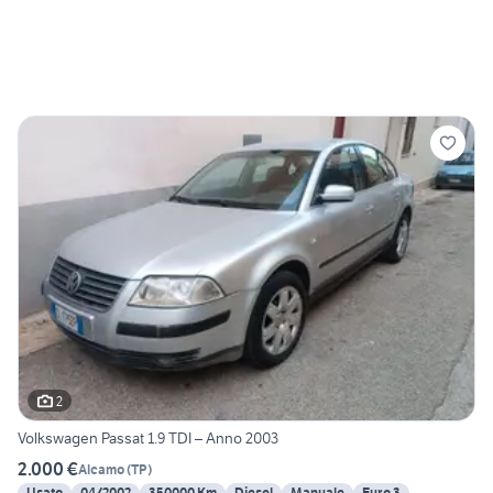
2
Volkswagen Passat 1.9 TDI – Anno 2003
2.000 €
Alcamo
(
TP
)
Usato
04/2002
350000 Km
Diesel
Manuale
Euro 3