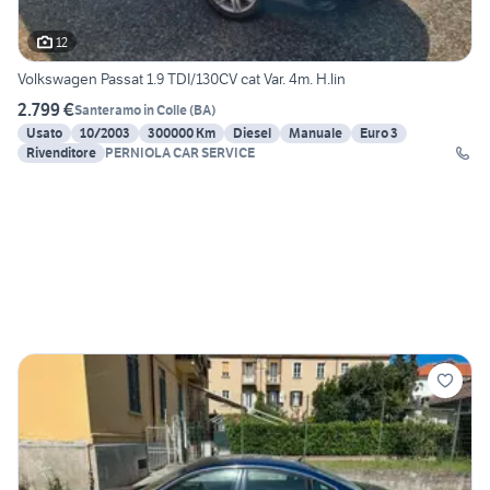
12
Volkswagen Passat 1.9 TDI/130CV cat Var. 4m. H.lin
2.799 €
Santeramo in Colle
(
BA
)
Usato
10/2003
300000 Km
Diesel
Manuale
Euro 3
Rivenditore
PERNIOLA CAR SERVICE