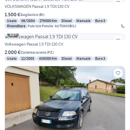
VOLKSWAGEN Passat 1.9 TDI/130 CV
1.500 €
Gaglianico
(
BI
)
Usato
06/2004
279000 Km
Diesel
Manuale
Euro 3
Rivenditore
Fabrizio Petulla' AUTOMOBILI
6
Volkswagen Passat 1.9 TDI 130 CV
2.000 €
Castelsaraceno
(
PZ
)
Usato
12/2003
438000 Km
Diesel
Manuale
Euro 3