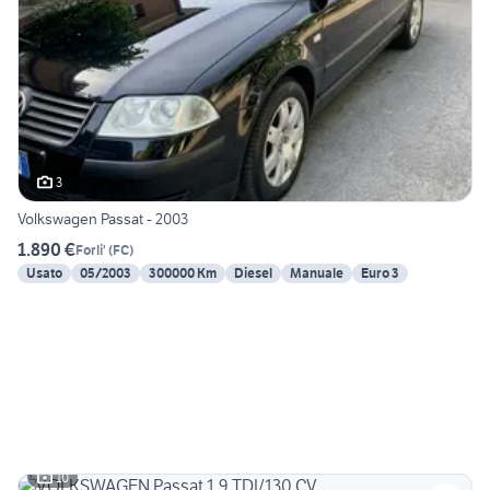
3
Volkswagen Passat - 2003
1.890 €
Forli'
(
FC
)
Usato
05/2003
300000 Km
Diesel
Manuale
Euro 3
10