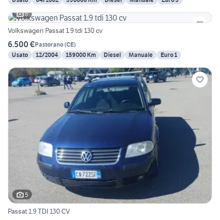
6
Volkswagen Passat 1.9 tdi 130 cv
6.500 €
Pastorano
(
CE
)
Usato
12/2004
159000 Km
Diesel
Manuale
Euro 1
5
Passat 1.9 TDI 130 CV