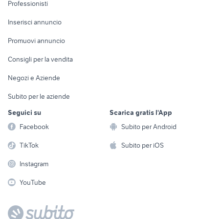
Informatica
Animali
Professionisti
Arredamento e
Console e
Accessori per
Casalinghi
Inserisci annuncio
Videogiochi
animali
Elettrodomestici
Promuovi annuncio
Audio/Video
Musica e Film
Giardino e Fai da te
Consigli per la vendita
Fotografia
Libri e Riviste
Abbigliamento e
Negozi e Aziende
Telefonia
Strumenti Musicali
Accessori
Subito per le aziende
Sports
Tutto per i bambini
Seguici su
Scarica gratis l'App
Biciclette
Facebook
Subito per Android
Collezionismo
TikTok
Subito per iOS
Instagram
YouTube