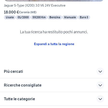
Jaguar S-Type (X200) 3.0 V6 24V Executive
18.000 €
Caronia
(
ME
)
Usato
01/2000
59200 Km
Benzina
Manuale
Euro 3
La tua ricerca ha restituito pochi annunci.
Espandi a tutta la regione
Più cercati
Correlati
Richerche simili
Suggerimenti
Ricerche consigliate
jaguar accessori
audi s3 auto Sicilia
jaguar x type sport
auto Catania
jaguar x type in lazio
jaguar xkr s
audi q5 s line auto
auto jaguar s type
Tutte le categorie
auto jaguar f pace
Sicilia
Puglia
jaguar s type gpl
auto jaguar x type Sardegna
Sicilia
s line accessori auto
auto jaguar s type