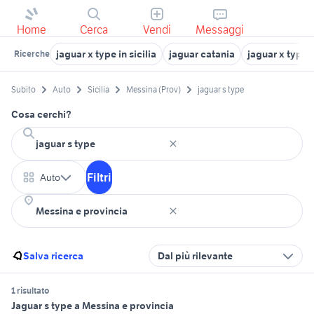
Home
Cerca
Vendi
Messaggi
jaguar x type in sicilia
jaguar catania
jaguar x type d
Ricerche
Subito
Auto
Sicilia
Messina (Prov)
jaguar s type
Cosa cerchi?
Filtri
Auto
Salva ricerca
Dal più rilevante
1 risultato
Jaguar s type a Messina e provincia