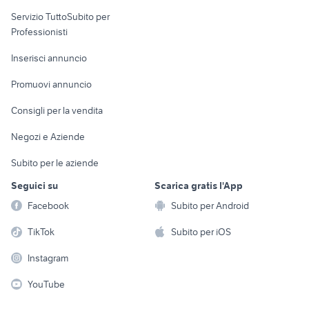
elettronica
per la casa e la
sports e hobby
Servizio TuttoSubito per
persona
Informatica
Animali
Professionisti
Arredamento e
Console e
Accessori per
Casalinghi
Inserisci annuncio
Videogiochi
animali
Elettrodomestici
Promuovi annuncio
Audio/Video
Musica e Film
Giardino e Fai da te
Consigli per la vendita
Fotografia
Libri e Riviste
Abbigliamento e
Negozi e Aziende
Telefonia
Strumenti Musicali
Accessori
Subito per le aziende
Sports
Tutto per i bambini
Seguici su
Scarica gratis l'App
Biciclette
Facebook
Subito per Android
Collezionismo
TikTok
Subito per iOS
Instagram
YouTube