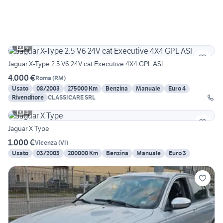
9
Jaguar X-Type 2.5 V6 24V cat Executive 4X4 GPL ASI
4.000 €
Roma
(
RM
)
Usato
08/2003
275000 Km
Benzina
Manuale
Euro 4
Rivenditore
CLASSICARE SRL
3
Jaguar X Type
1.000 €
Vicenza
(
VI
)
Usato
03/2003
200000 Km
Benzina
Manuale
Euro 3