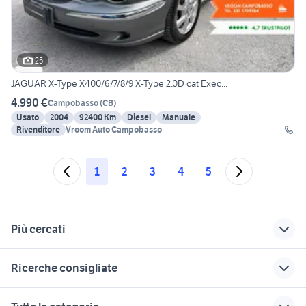
25
JAGUAR X-Type X400/6/7/8/9 X-Type 2.0D cat Exec...
4.990 €
Campobasso
(
CB
)
Usato
2004
92400 Km
Diesel
Manuale
Rivenditore
Vroom Auto Campobasso
1
2
3
4
5
Più cercati
Correlati
Richerche simili
Suggerimenti
Ricerche consigliate
pick up nissan
panda 45
500 fiat 2019
navara
maltipoo toy
armadi da esterno in alluminio
3008 peugeot 2018
appartamenti in