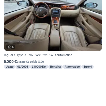
6
Jaguar X-Type 3.0 V6 Executive AWD automatica
6.000 €
Lurate Caccivio
(
CO
)
Usato
01/2006
130000 Km
Benzina
Automatico
Euro 4