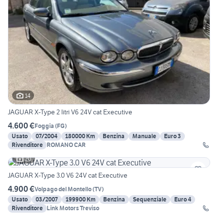
14
JAGUAR X-Type 2 litri V6 24V cat Executive
4.600 €
Foggia
(
FG
)
Usato
07/2004
180000 Km
Benzina
Manuale
Euro 3
Rivenditore
ROMANO CAR
20
JAGUAR X-Type 3.0 V6 24V cat Executive
4.900 €
Volpago del Montello
(
TV
)
Usato
03/2007
199900 Km
Benzina
Sequenziale
Euro 4
Rivenditore
Link Motors Treviso