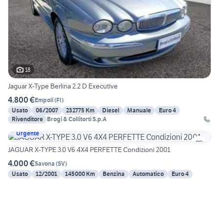
18
Jaguar X-Type Berlina 2.2 D Executive
4.800 €
Empoli
(
FI
)
Usato
06/2007
232775 Km
Diesel
Manuale
Euro 4
Rivenditore
Brogi & Collitorti S.p.A
Urgente
JAGUAR X-TYPE 3.0 V6 4X4 PERFETTE Condizioni 2001
4.000 €
Savona
(
SV
)
Usato
12/2001
145000 Km
Benzina
Automatico
Euro 4