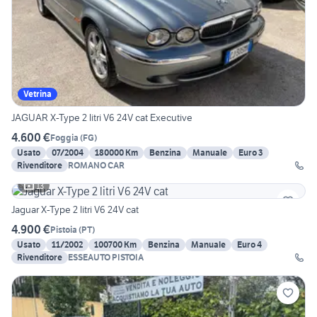
Vetrina
JAGUAR X-Type 2 litri V6 24V cat Executive
4.600 €
Foggia
(
FG
)
Usato
07/2004
180000 Km
Benzina
Manuale
Euro 3
Rivenditore
ROMANO CAR
13
Jaguar X-Type 2 litri V6 24V cat
4.900 €
Pistoia
(
PT
)
Usato
11/2002
100700 Km
Benzina
Manuale
Euro 4
Rivenditore
ESSEAUTO PISTOIA