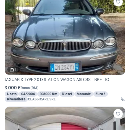
11
JAGUAR X-TYPE 2.0 D STATION WAGON ASI CRS LIBRETTO
3.000 €
Roma
(
RM
)
Usato
04/2004
208000 Km
Diesel
Manuale
Euro 3
Rivenditore
CLASSICARE SRL