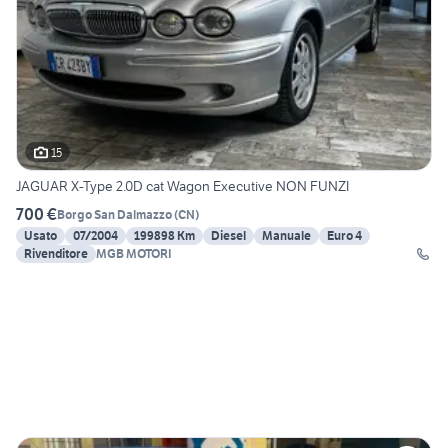
15
JAGUAR X-Type 2.0D cat Wagon Executive NON FUNZI
700 €
Borgo San Dalmazzo
(
CN
)
Usato
07/2004
199898 Km
Diesel
Manuale
Euro 4
Rivenditore
MGB MOTORI