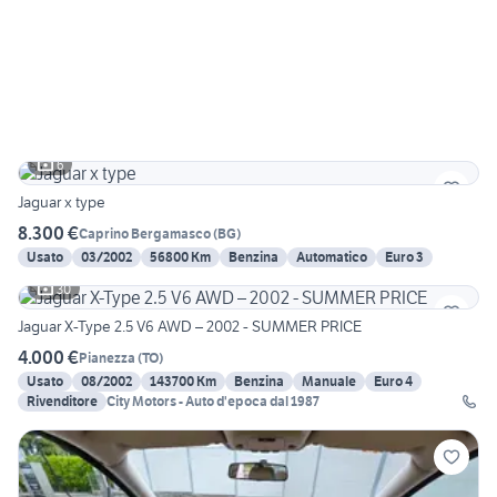
6
Jaguar x type
8.300 €
Caprino Bergamasco
(
BG
)
Usato
03/2002
56800 Km
Benzina
Automatico
Euro 3
30
Jaguar X-Type 2.5 V6 AWD – 2002 - SUMMER PRICE
4.000 €
Pianezza
(
TO
)
Usato
08/2002
143700 Km
Benzina
Manuale
Euro 4
Rivenditore
City Motors - Auto d'epoca dal 1987