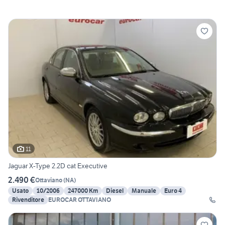
11
Jaguar X-Type 2.2D cat Executive
2.490 €
Ottaviano
(
NA
)
Usato
10/2006
247000 Km
Diesel
Manuale
Euro 4
Rivenditore
EUROCAR OTTAVIANO