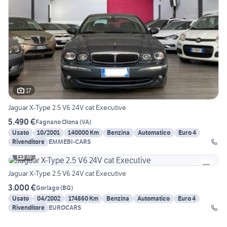
17
Jaguar X-Type 2.5 V6 24V cat Executive
5.490 €
Fagnano Olona
(
VA
)
Usato
10/2001
140000 Km
Benzina
Automatico
Euro 4
Rivenditore
EMMEBI-CARS
16
Jaguar X-Type 2.5 V6 24V cat Executive
3.000 €
Gorlago
(
BG
)
Usato
04/2002
174860 Km
Benzina
Automatico
Euro 4
Rivenditore
EUROCARS