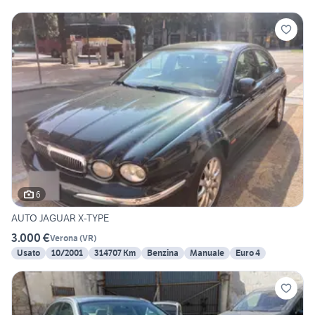
6
AUTO JAGUAR X-TYPE
3.000 €
Verona
(
VR
)
Usato
10/2001
314707 Km
Benzina
Manuale
Euro 4