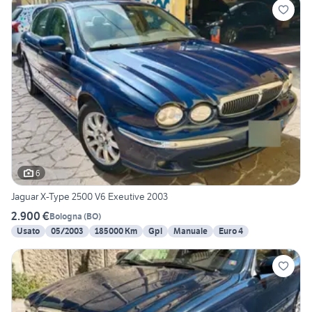
6
Jaguar X-Type 2500 V6 Exeutive 2003
2.900 €
Bologna
(
BO
)
Usato
05/2003
185000 Km
Gpl
Manuale
Euro 4