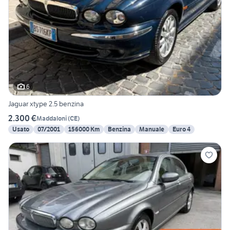
6
Jaguar xtype 2.5 benzina
2.300 €
Maddaloni
(
CE
)
Usato
07/2001
156000 Km
Benzina
Manuale
Euro 4