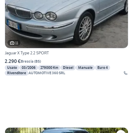
11
Jaguar X Type 2.2 SPORT
2.290 €
Brescia
(
BS
)
Usato
03/2006
279000 Km
Diesel
Manuale
Euro 4
Rivenditore
AUTOMOTIVE 360 SRL