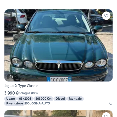
13
Jaguar X-Type Classic
3.990 €
Bologna
(
BO
)
Usato
03/2003
103000 Km
Diesel
Manuale
Rivenditore
BOLOGNA-AUTO