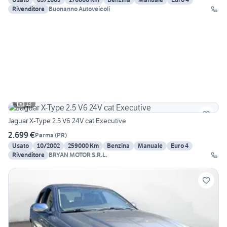
Rivenditore
Buonanno Autoveicoli
13
Jaguar X-Type 2.5 V6 24V cat Executive
2.699 €
Parma
(
PR
)
Usato
10/2002
259000 Km
Benzina
Manuale
Euro 4
Rivenditore
BRYAN MOTOR S.R.L.