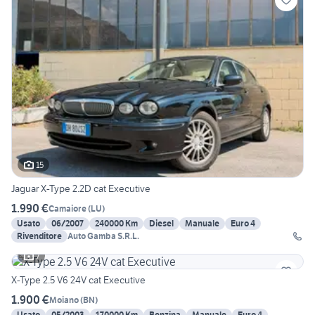
15
Jaguar X-Type 2.2D cat Executive
1.990 €
Camaiore
(
LU
)
Usato
06/2007
240000 Km
Diesel
Manuale
Euro 4
Rivenditore
Auto Gamba S.R.L.
7
X-Type 2.5 V6 24V cat Executive
1.900 €
Moiano
(
BN
)
Usato
05/2003
170000 Km
Benzina
Manuale
Euro 4