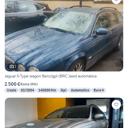
2
Jaguar X-Type wagon Benz/gpl (BRC )awd automatica
2.500 €
Roma
(
RM
)
Usato
02/2004
140000 Km
Gpl
Automatico
Euro 4