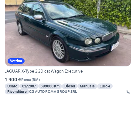
Vetrina
JAGUAR X-Type 2.2D cat Wagon Executive
1.900 €
Roma
(
RM
)
Usato
01/2007
399000 Km
Diesel
Manuale
Euro 4
Rivenditore
CG AUTO ROMA GROUP SRL