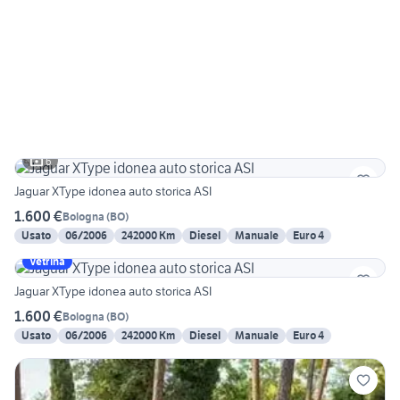
6
Jaguar XType idonea auto storica ASI
1.600 €
Bologna
(
BO
)
Usato
06/2006
242000 Km
Diesel
Manuale
Euro 4
Vetrina
Jaguar XType idonea auto storica ASI
1.600 €
Bologna
(
BO
)
Usato
06/2006
242000 Km
Diesel
Manuale
Euro 4