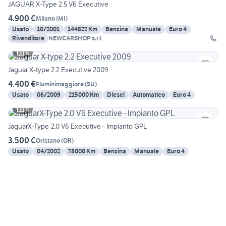
JAGUAR X-Type 2.5 V6 Executive
4.900 €
Milano
(
MI
)
Usato
10/2001
144822 Km
Benzina
Manuale
Euro 4
Rivenditore
NEWCARSHOP s.r.l
6
Jaguar X-type 2.2 Executive 2009
4.400 €
Fluminimaggiore
(
SU
)
Usato
06/2009
215000 Km
Diesel
Automatico
Euro 4
5
JaguarX-Type 2.0 V6 Executive - Impianto GPL
3.500 €
Oristano
(
OR
)
Usato
04/2002
78000 Km
Benzina
Manuale
Euro 4