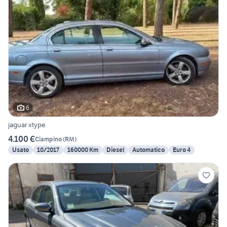
6
jaguar xtype
4.100 €
Ciampino
(
RM
)
Usato
10/2017
160000 Km
Diesel
Automatico
Euro 4