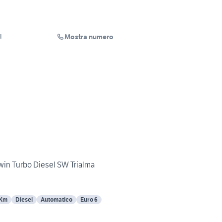
Mostra numero
l
win Turbo Diesel SW Trialma
 Km
Diesel
Automatico
Euro 6