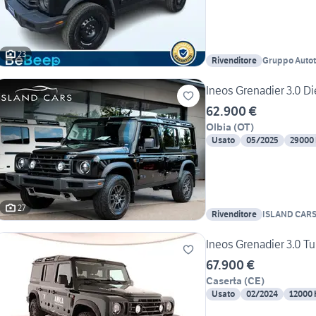
23
Rivenditore
Gruppo Autotor
Legnago
Ineos Grenadier 3.0 
62.900 €
Olbia
(
OT
)
Usato
05/2025
29000
27
Rivenditore
ISLAND CARS
Ineos Grenadier 3.0 T
67.900 €
Caserta
(
CE
)
Usato
02/2024
12000