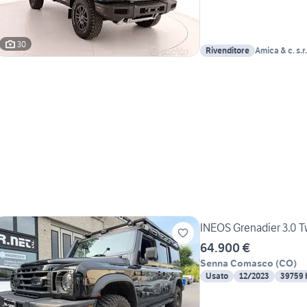
30
Rivenditore
Amica & c. s.r.
INEOS Grenadier 3.0 T
64.900 €
Senna Comasco
(
CO
)
Usato
12/2023
39759