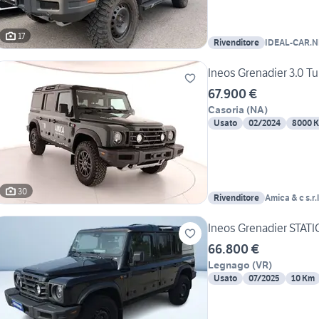
17
Rivenditore
IDEAL-CAR.N
Ineos Grenadier 3.0 T
67.900 €
Casoria
(
NA
)
Usato
02/2024
8000 
30
Rivenditore
Amica & c s.r.l
Ineos Grenadier STAT
66.800 €
Legnago
(
VR
)
Usato
07/2025
10 Km