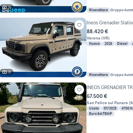
26
Rivenditore
Gruppo Autotor
Verona
Ineos Grenadier Statio
88.420 €
Verona
(
VR
)
Nuovo
2026
Diesel
26
Rivenditore
Gruppo Autotor
Verona
INEOS GRENADIER TRI
67.500 €
San Felice sul Panaro
(
Usato
07/2025
4700 
Euro 6d-TEMP