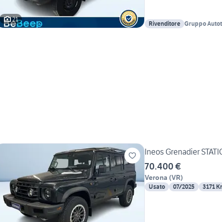
21
Rivenditore
Gruppo Autotor
Legnago
Ineos Grenadier STAT
70.400 €
Verona
(
VR
)
Usato
07/2025
3171 K