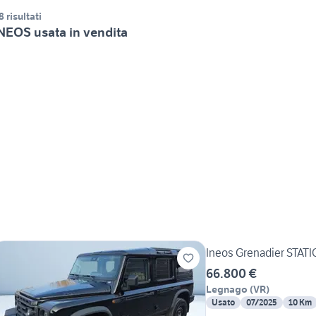
8 risultati
NEOS usata in vendita
Ineos Grenadier STAT
66.800 €
Legnago
(
VR
)
Usato
07/2025
10 Km