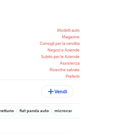
Modelli auto
Magazine
Consigli per la vendita
Negozi e Aziende
Subito per le Aziende
Assistenza
Ricerche salvate
Preferiti
Vendi
nettuno
fiat panda auto
microcar auto
dacia sandero km 0
c