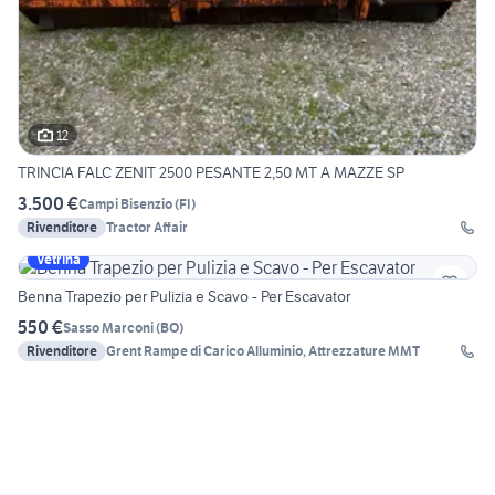
12
TRINCIA FALC ZENIT 2500 PESANTE 2,50 MT A MAZZE SP
3.500 €
Campi Bisenzio
(
FI
)
Rivenditore
Tractor Affair
Vetrina
Benna Trapezio per Pulizia e Scavo - Per Escavator
550 €
Sasso Marconi
(
BO
)
Rivenditore
Grent Rampe di Carico Alluminio, Attrezzature MMT