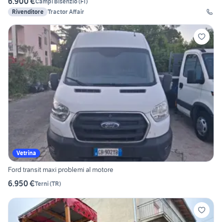
6.900 €
Campi Bisenzio
(
FI
)
Rivenditore
Tractor Affair
Vetrina
Ford transit maxi problemi al motore
6.950 €
Terni
(
TR
)