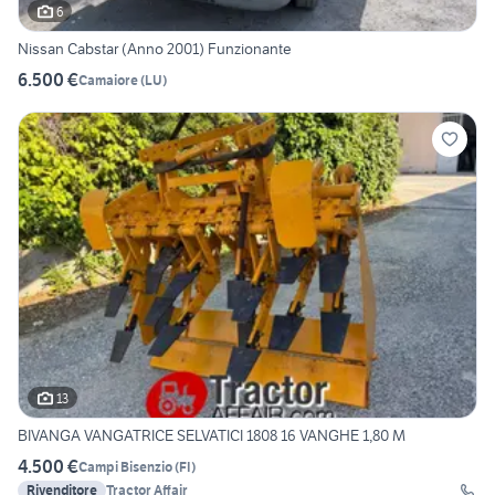
6
Nissan Cabstar (Anno 2001) Funzionante
6.500 €
Camaiore
(
LU
)
13
BIVANGA VANGATRICE SELVATICI 1808 16 VANGHE 1,80 M
4.500 €
Campi Bisenzio
(
FI
)
Rivenditore
Tractor Affair