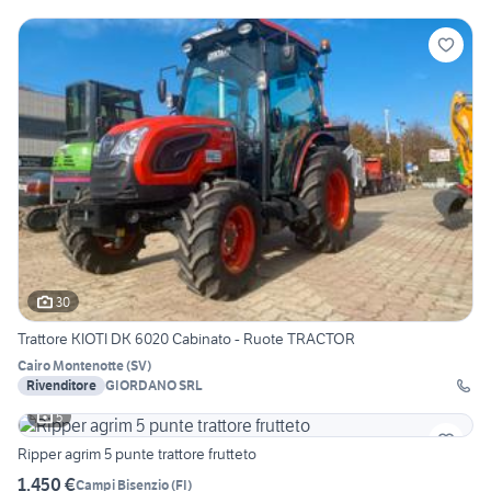
30
Trattore KIOTI DK 6020 Cabinato - Ruote TRACTOR
Cairo Montenotte
(
SV
)
Rivenditore
GIORDANO SRL
5
Ripper agrim 5 punte trattore frutteto
1.450 €
Campi Bisenzio
(
FI
)