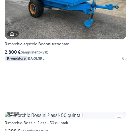
3
Rimorchio agricolo Bogoni trazionato
2.800 €
Sanguinetto
(
VR
)
Rivenditore
BA.GI.SRL
9
Rimorchio Bossini 2 assi- 50 quintali