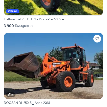
Vetrina
Trattore Fiat 215 DTF “La Piccola” – 22 CV –
3.900 €
Anagni
(
FR
)
5
DOOSAN DL 250-5 _ Anno 2018