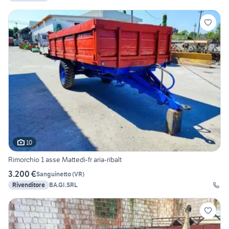
10
Rimorchio 1 asse Mattedi-fr aria-ribalt
3.200 €
Sanguinetto
(
VR
)
Rivenditore
BA.GI.SRL