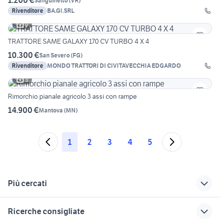
1.200 €
Sanguinetto
(
VR
)
Rivenditore
BA.GI.SRL
9
TRATTORE SAME GALAXY 170 CV TURBO 4 X 4
10.300 €
San Severo
(
FG
)
Rivenditore
MONDO TRATTORI DI CIVITAVECCHIA EDGARDO
3
Rimorchio pianale agricolo 3 assi con rampe
14.900 €
Mantova
(
MN
)
1
2
3
4
5
Più cercati
Correlati
Richerche simili
Suggerimenti
Ricerche consigliate
trattori agricoli
mezzi di soccorso
mezzi da neve