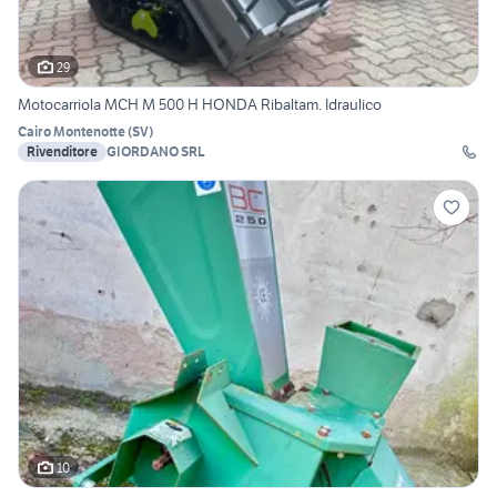
29
Motocarriola MCH M 500 H HONDA Ribaltam. Idraulico
Cairo Montenotte
(
SV
)
Rivenditore
GIORDANO SRL
10