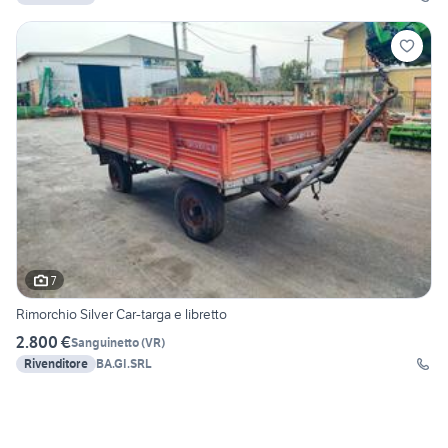
7
Rimorchio Silver Car-targa e libretto
2.800 €
Sanguinetto
(
VR
)
Rivenditore
BA.GI.SRL