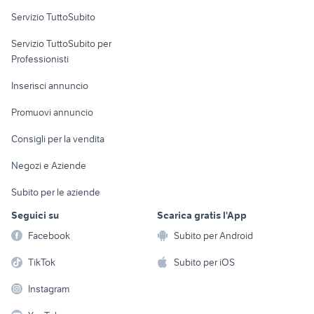
Servizio TuttoSubito
elettronica
per la casa e la
sports e hobby
Servizio TuttoSubito per
persona
Informatica
Animali
Professionisti
Arredamento e
Console e
Accessori per
Casalinghi
Inserisci annuncio
Videogiochi
animali
Elettrodomestici
Promuovi annuncio
Audio/Video
Musica e Film
Giardino e Fai da te
Consigli per la vendita
Fotografia
Libri e Riviste
Abbigliamento e
Negozi e Aziende
Telefonia
Strumenti Musicali
Accessori
Subito per le aziende
Sports
Tutto per i bambini
Seguici su
Scarica gratis l'App
Biciclette
Facebook
Subito per Android
Collezionismo
TikTok
Subito per iOS
Instagram