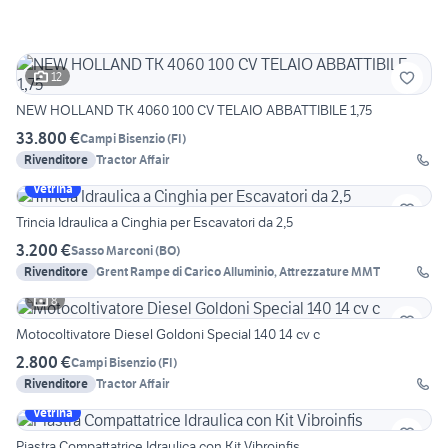
12
NEW HOLLAND TK 4060 100 CV TELAIO ABBATTIBILE 1,75
33.800 €
Campi Bisenzio
(
FI
)
Rivenditore
Tractor Affair
Vetrina
Trincia Idraulica a Cinghia per Escavatori da 2,5
3.200 €
Sasso Marconi
(
BO
)
Rivenditore
Grent Rampe di Carico Alluminio, Attrezzature MMT
8
Motocoltivatore Diesel Goldoni Special 140 14 cv c
2.800 €
Campi Bisenzio
(
FI
)
Rivenditore
Tractor Affair
Vetrina
Piastra Compattatrice Idraulica con Kit Vibroinfis