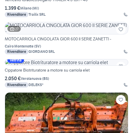
1.399 €
Milano
(
MI
)
Rivenditore
Trailix SRL
27
MOTOCARRIOLA CINGOLATA GIOR 600 II SERIE ZANETTI -
Cairo Montenotte
(
SV
)
Rivenditore
GIORDANO SRL
Vetrina
Cippatore Biotrituratore a motore su carriola elet
2.050 €
Verolanuova
(
BS
)
Rivenditore
DELEKS®