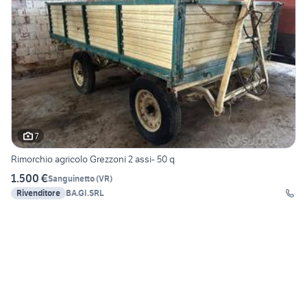
7
Rimorchio agricolo Grezzoni 2 assi- 50 q
1.500 €
Sanguinetto
(
VR
)
Rivenditore
BA.GI.SRL