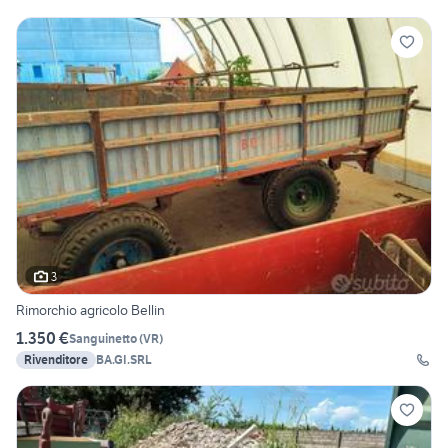
3
Rimorchio agricolo Bellin
1.350 €
Sanguinetto
(
VR
)
Rivenditore
BA.GI.SRL