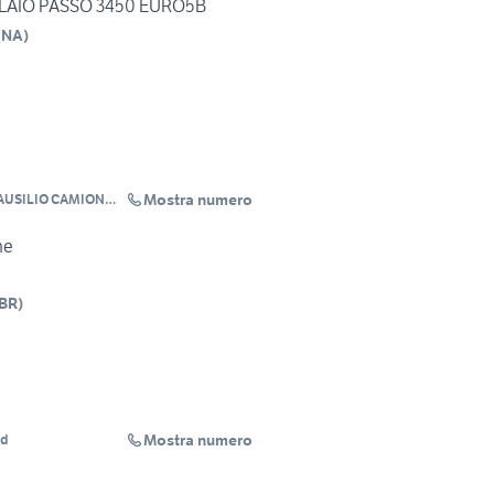
ELAIO PASSO 3450 EURO5B
(
NA
)
Mostra numero
AUSILIO CAMION
ne
BR
)
Mostra numero
ud