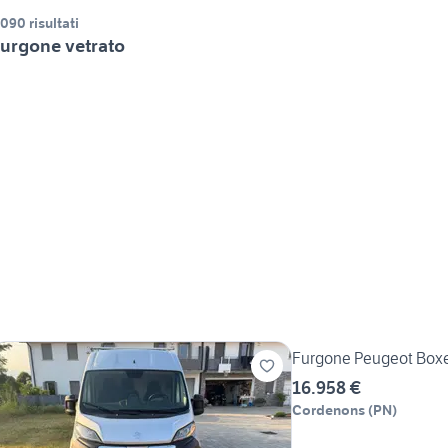
.090 risultati
urgone vetrato
Furgone Peugeot Box
16.958 €
Cordenons
(
PN
)