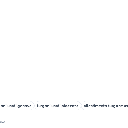
goni usati genova
furgoni usati piacenza
allestimento furgone u
rato