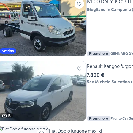
IVECO DAILY 35C13 T
Giugliano in Campania
Vetrina
Rivenditore
GENNARO D'
1970
Renault Kangoo furgo
7.800 €
San Michele Salentino
(
13
Rivenditore
Pronto Car S
Fiat Doblo furgone maxi xl