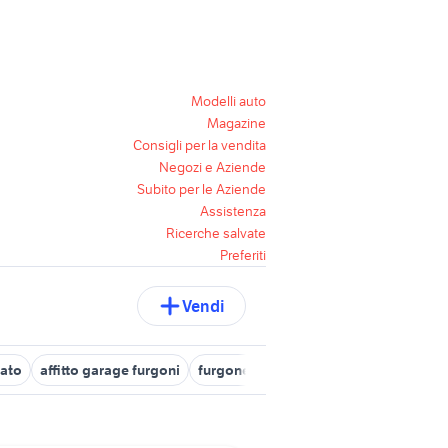
Modelli auto
Magazine
Consigli per la vendita
Negozi e Aziende
Subito per le Aziende
Assistenza
Ricerche salvate
Preferiti
Vendi
sato
affitto garage furgoni
furgone cassone fisso usato
furgon