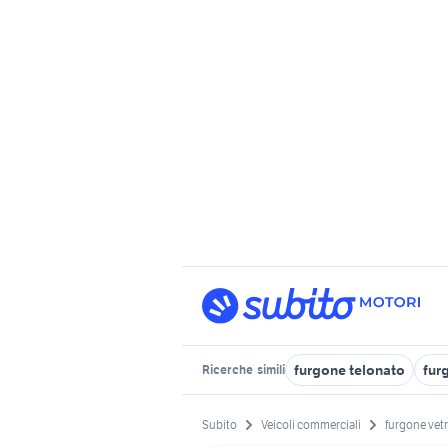
furgone telonato
fur
Ricerche
simili
Subito
Veicoli commerciali
furgone vet