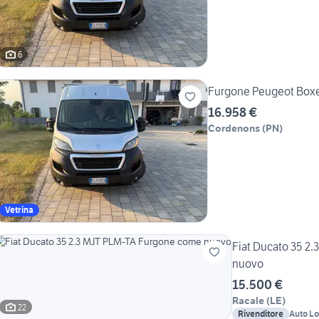
6
Furgone Peugeot Box
16.958 €
Cordenons
(
PN
)
Vetrina
Fiat Ducato 35 2
nuovo
15.500 €
Racale
(
LE
)
22
Rivenditore
Auto L