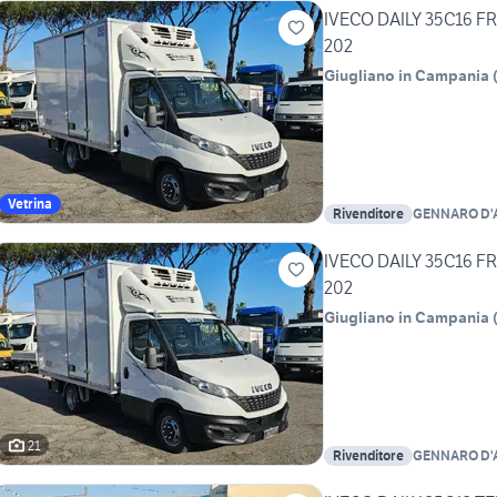
IVECO DAILY 35C16 
202
Giugliano in Campania
Vetrina
Rivenditore
GENNARO D'
1970
IVECO DAILY 35C16 
202
Giugliano in Campania
21
Rivenditore
GENNARO D'
1970