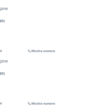
rgone
BR
)
Mostra numero
ud
rgone
BR
)
Mostra numero
ud