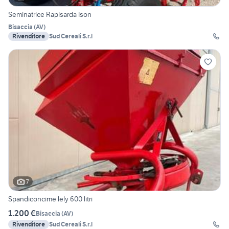
Seminatrice Rapisarda Ison
Bisaccia
(
AV
)
Rivenditore
Sud Cereali S.r.l
7
Spandiconcime lely 600 litri
1.200 €
Bisaccia
(
AV
)
Rivenditore
Sud Cereali S.r.l