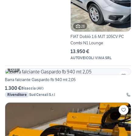
28
FIAT Doblò 1.6 MJT 105CV PC
Combi N1 Lounge
13.950 €
AUTOVEICOLI VIMA SRL
8
Barra falciante Gaspardo fb 940 mt 2,05
1.300 €
Bisaccia
(
AV
)
Rivenditore
Sud Cereali S.r.l