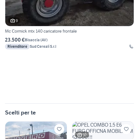
9
Mc Cormick mtx 140 caricatore frontale
23.500 €
Bisaccia
(
AV
)
Rivenditore
Sud Cereali S.r.l
Scelti per te
10