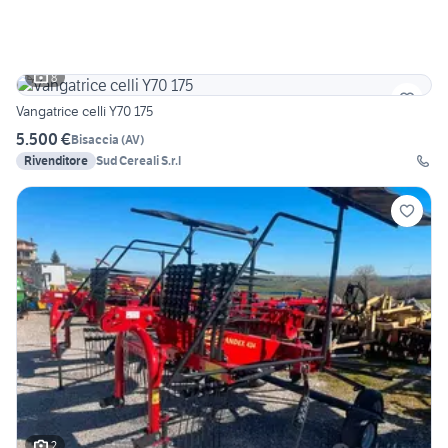
8
Vangatrice celli Y70 175
5.500 €
Bisaccia
(
AV
)
Rivenditore
Sud Cereali S.r.l
2