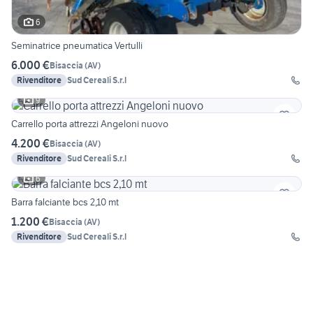
6
Seminatrice pneumatica Vertulli
6.000 €
Bisaccia
(
AV
)
Rivenditore
Sud Cereali S.r.l
9
Carrello porta attrezzi Angeloni nuovo
4.200 €
Bisaccia
(
AV
)
Rivenditore
Sud Cereali S.r.l
6
Barra falciante bcs 2,10 mt
1.200 €
Bisaccia
(
AV
)
Rivenditore
Sud Cereali S.r.l