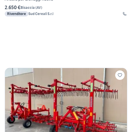
2.650 €
Bisaccia
(
AV
)
Rivenditore
Sud Cereali S.r.l