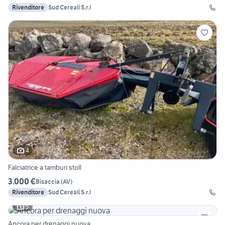
Rivenditore
Sud Cereali S.r.l
4
Falciatrice a tamburi stoll
3.000 €
Bisaccia
(
AV
)
Rivenditore
Sud Cereali S.r.l
5
Ancora per drenaggi nuova