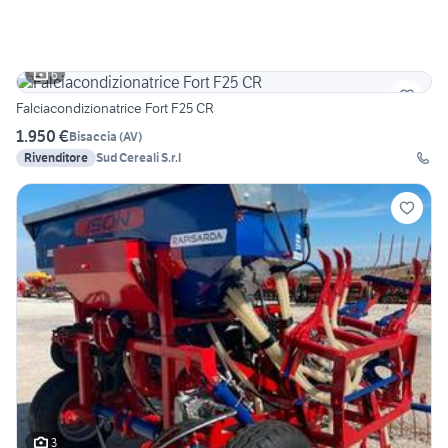
6
Falciacondizionatrice Fort F25 CR
1.950 €
Bisaccia
(
AV
)
Rivenditore
Sud Cereali S.r.l
3