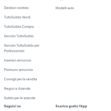
Veicoli commerciali
altro
lamborghini veicoli
Gestisci cookies
Modelli auto
commerciali
Case vacanza
Campania
TuttoSubito Vendi
Uffici e Locali
TuttoSubito Compra
commerciali
Servizio TuttoSubito
elettronica
per la casa e la
sports e hobby
Servizio TuttoSubito per
persona
Informatica
Animali
Professionisti
Arredamento e
Console e
Accessori per
Casalinghi
Inserisci annuncio
Videogiochi
animali
Elettrodomestici
Promuovi annuncio
Audio/Video
Musica e Film
Giardino e Fai da te
Consigli per la vendita
Fotografia
Libri e Riviste
Abbigliamento e
Negozi e Aziende
Telefonia
Strumenti Musicali
Accessori
Subito per le aziende
Sports
Tutto per i bambini
Seguici su
Scarica gratis l'App
Biciclette