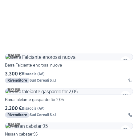
6
Barra Falciante enorossi nuova
3.300 €
Bisaccia
(
AV
)
Rivenditore
Sud Cereali S.r.l
8
Barra falciante gaspardo fbr 2,05
2.200 €
Bisaccia
(
AV
)
Rivenditore
Sud Cereali S.r.l
8
Nissan cabstar 95