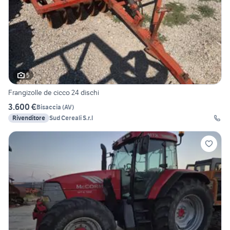
5
Frangizolle de cicco 24 dischi
3.600 €
Bisaccia
(
AV
)
Rivenditore
Sud Cereali S.r.l