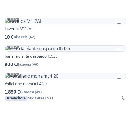
6
Laverda M112AL
10 €
Bisaccia
(
AV
)
6
barra falciante gaspardo fb925
900 €
Bisaccia
(
AV
)
6
Voltafieno morra mt 4,20
1.850 €
Bisaccia
(
AV
)
Rivenditore
Sud Cereali S.r.l