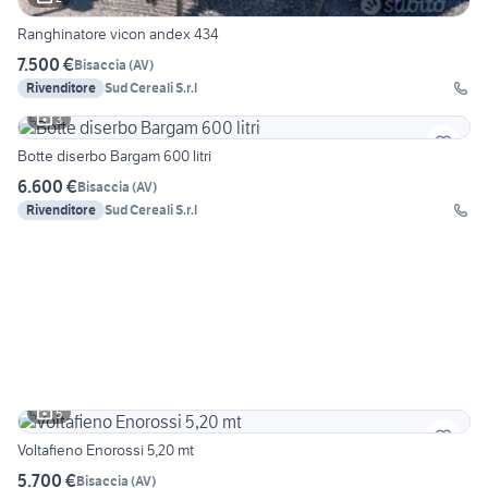
Ranghinatore vicon andex 434
7.500 €
Bisaccia
(
AV
)
Rivenditore
Sud Cereali S.r.l
3
Botte diserbo Bargam 600 litri
6.600 €
Bisaccia
(
AV
)
Rivenditore
Sud Cereali S.r.l
5
Voltafieno Enorossi 5,20 mt
5.700 €
Bisaccia
(
AV
)