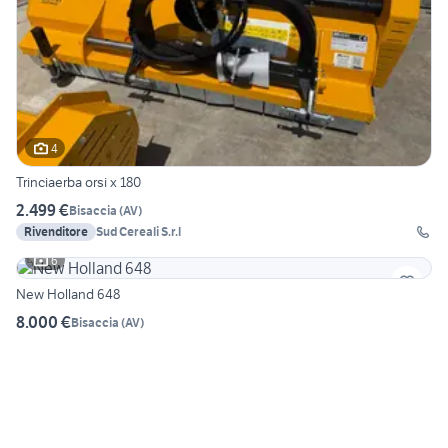
4
Trinciaerba orsi x 180
2.499 €
Bisaccia
(
AV
)
Rivenditore
Sud Cereali S.r.l
6
New Holland 648
8.000 €
Bisaccia
(
AV
)