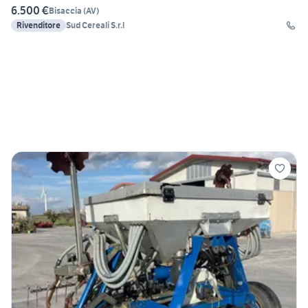
6.500 €
Bisaccia
(
AV
)
Rivenditore
Sud Cereali S.r.l