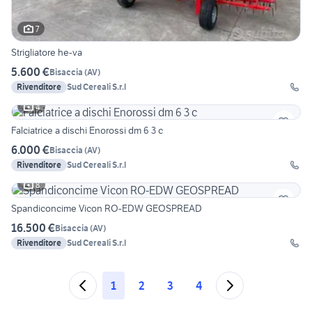
7
Strigliatore he-va
5.600 €
Bisaccia
(
AV
)
Rivenditore
Sud Cereali S.r.l
4
Falciatrice a dischi Enorossi dm 6 3 c
6.000 €
Bisaccia
(
AV
)
Rivenditore
Sud Cereali S.r.l
8
Spandiconcime Vicon RO-EDW GEOSPREAD
16.500 €
Bisaccia
(
AV
)
Rivenditore
Sud Cereali S.r.l
1
2
3
4