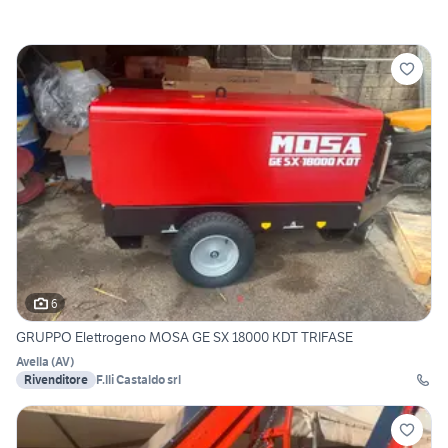
6
GRUPPO Elettrogeno MOSA GE SX 18000 KDT TRIFASE
Avella
(
AV
)
Rivenditore
F.lli Castaldo srl