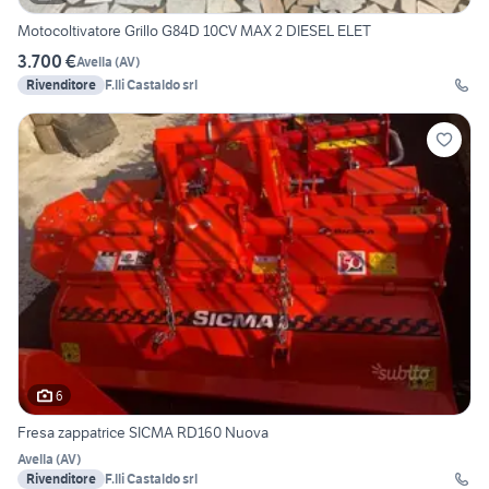
Motocoltivatore Grillo G84D 10CV MAX 2 DIESEL ELET
3.700 €
Avella
(
AV
)
Rivenditore
F.lli Castaldo srl
6
Fresa zappatrice SICMA RD160 Nuova
Avella
(
AV
)
Rivenditore
F.lli Castaldo srl