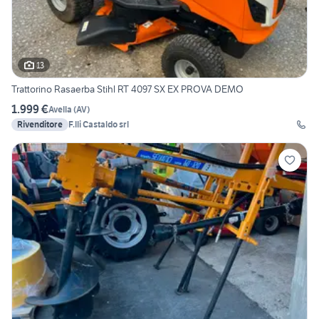
13
Trattorino Rasaerba Stihl RT 4097 SX EX PROVA DEMO
1.999 €
Avella
(
AV
)
Rivenditore
F.lli Castaldo srl