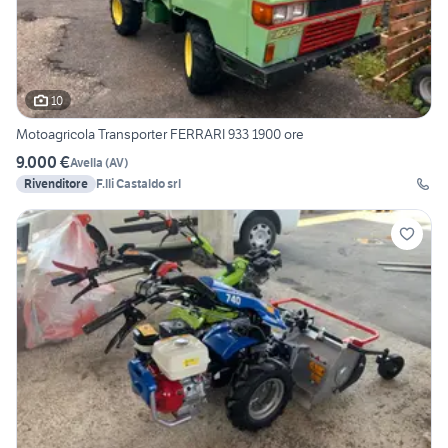
10
Motoagricola Transporter FERRARI 933 1900 ore
9.000 €
Avella
(
AV
)
Rivenditore
F.lli Castaldo srl