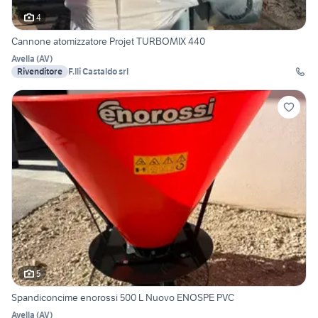
4
Cannone atomizzatore Projet TURBOMIX 440
Avella
(
AV
)
Rivenditore
F.lli Castaldo srl
5
Spandiconcime enorossi 500 L Nuovo ENOSPE PVC
Avella
(
AV
)