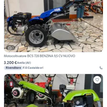
7
Motocoltivatore BCS 728 BENZINA 9,5 CV NUOVO
3.200 €
Avella
(
AV
)
Rivenditore
F.lli Castaldo srl