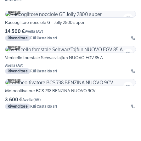
6
Raccoglitore nocciole GF Jolly 2800 super
14.500 €
Avella
(
AV
)
Rivenditore
F.lli Castaldo srl
4
Verricello forestale SchwarzTajfun NUOVO EGV 85 A
Avella
(
AV
)
Rivenditore
F.lli Castaldo srl
8
Motocoltivatore BCS 738 BENZINA NUOVO 9CV
3.600 €
Avella
(
AV
)
Rivenditore
F.lli Castaldo srl