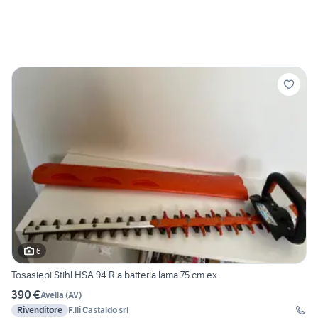
6
Tosasiepi Stihl HSA 94 R a batteria lama 75 cm ex
390 €
Avella
(
AV
)
Rivenditore
F.lli Castaldo srl