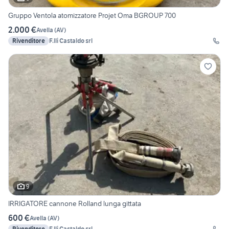
Gruppo Ventola atomizzatore Projet Oma BGROUP 700
2.000 €
Avella
(
AV
)
Rivenditore
F.lli Castaldo srl
9
IRRIGATORE cannone Rolland lunga gittata
600 €
Avella
(
AV
)
Rivenditore
F.lli Castaldo srl