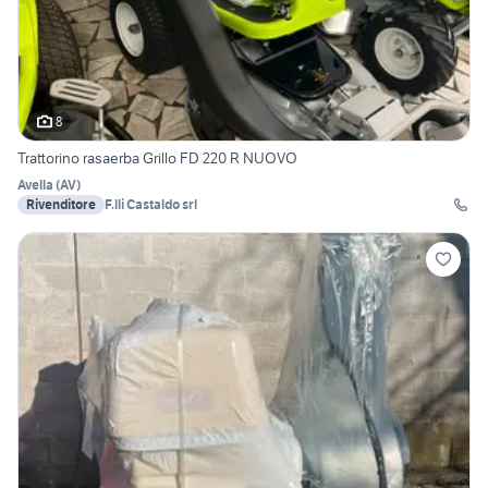
8
Trattorino rasaerba Grillo FD 220 R NUOVO
Avella
(
AV
)
Rivenditore
F.lli Castaldo srl