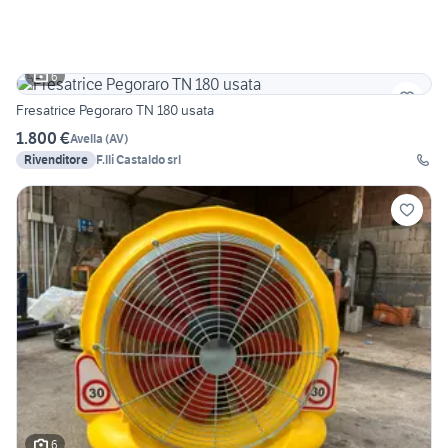
6
Fresatrice Pegoraro TN 180 usata
1.800 €
Avella
(
AV
)
Rivenditore
F.lli Castaldo srl
6