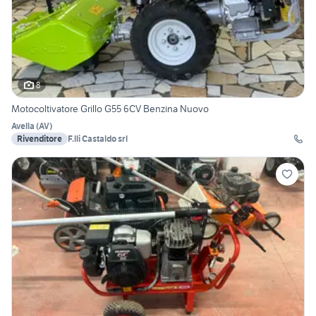
8
Motocoltivatore Grillo G55 6CV Benzina Nuovo
Avella
(
AV
)
Rivenditore
F.lli Castaldo srl