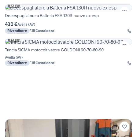
9
Decespugliatore a Batteria FSA 130R nuovo ex esp
430 €
Avella
(
AV
)
Rivenditore
F.lli Castaldo srl
7
Trincia SICMA motocoltivatore GOLDONI 60-70-80-90
Avella
(
AV
)
Rivenditore
F.lli Castaldo srl