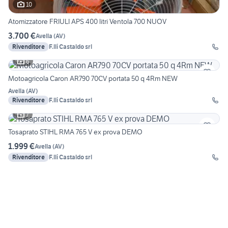
10
Atomizzatore FRIULI APS 400 litri Ventola 700 NUOV
3.700 €
Avella
(
AV
)
Rivenditore
F.lli Castaldo srl
6
Motoagricola Caron AR790 70CV portata 50 q 4Rm NEW
Avella
(
AV
)
Rivenditore
F.lli Castaldo srl
7
Tosaprato STIHL RMA 765 V ex prova DEMO
1.999 €
Avella
(
AV
)
Rivenditore
F.lli Castaldo srl