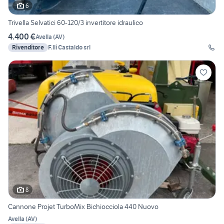
6
Trivella Selvatici 60-120/3 invertitore idraulico
4.400 €
Avella
(
AV
)
Rivenditore
F.lli Castaldo srl
8
Cannone Projet TurboMix Bichiocciola 440 Nuovo
Avella
(
AV
)