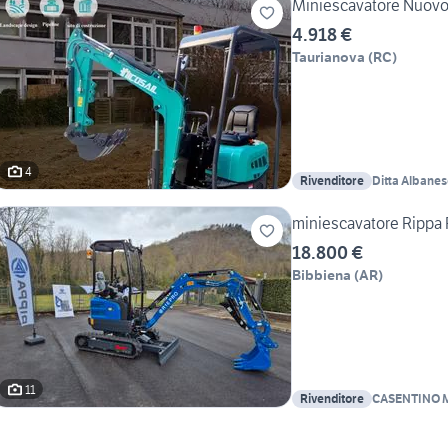
Miniescavatore Nuovo
4.918 €
Taurianova
(
RC
)
4
Rivenditore
Ditta Albanes
miniescavatore Rippa
18.800 €
Bibbiena
(
AR
)
11
Rivenditore
CASENTINO 
AGRICOLE