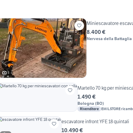
Miniescavatore escava
8.400 €
Nervesa della Battaglia
5
Martello 70 kg per miniesca
1.490 €
Bologna
(
BO
)
Rivenditore
EMILSTORE ricambi 
escavatore infront YFE 18 quintali
10.490 €