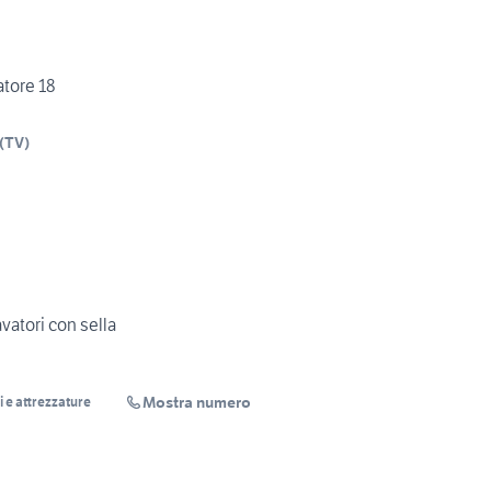
tore 18
(
TV
)
vatori con sella
Mostra numero
e attrezzature