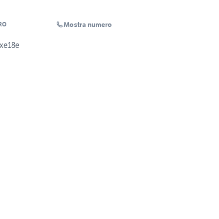
Mostra numero
RO
 xe18e