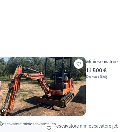
Miniescavatore
11.500 €
Roma
(
RM
)
4
escavatore miniescavatore jcb