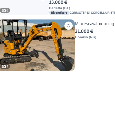
13.000 €
Barletta
(
BT
)
6
Rivenditore
CORMOTER DI CORCELLA PIET
Mini escavatore xcmg
21.000 €
Comiso
(
RG
)
4