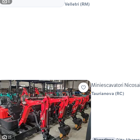
6
Velletri
(
RM
)
Miniescavatori Nicosail
Taurianova
(
RC
)
15
Rivenditore
Ditta Albanes