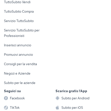
TuttoSubito Vendi
Uffici e Locali
TuttoSubito Compra
commerciali
Servizio TuttoSubito
elettronica
per la casa e la
sports e hobby
Servizio TuttoSubito per
persona
Informatica
Animali
Professionisti
Arredamento e
Console e
Accessori per
Casalinghi
Inserisci annuncio
Videogiochi
animali
Elettrodomestici
Promuovi annuncio
Audio/Video
Musica e Film
Giardino e Fai da te
Consigli per la vendita
Fotografia
Libri e Riviste
Abbigliamento e
Negozi e Aziende
Telefonia
Strumenti Musicali
Accessori
Subito per le aziende
Sports
Tutto per i bambini
Seguici su
Scarica gratis l'App
Biciclette
Facebook
Subito per Android
Collezionismo
TikTok
Subito per iOS