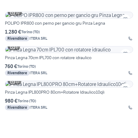
10
POLIPO IPR800 con perno per gancio gru Pinza Legna
1.280 €
Torino
(
TO
)
Rivenditore
ITERA SRL
6
Pinza Legna 70cm IPL700 con rotatore idraulico
760 €
Torino
(
TO
)
Rivenditore
ITERA SRL
11
Pinza Legna IPL800PRO 80cm+Rotatore Idraulico10qli
980 €
Torino
(
TO
)
Rivenditore
ITERA SRL