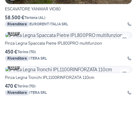
ESCAVATORE YANMAR VIO80
58.500 €
Tortona
(
AL
)
Rivenditore
EURORENT ITALIA SRL
9
Pinza Legna Spaccata Pietre IPL800PRO multifunzion
450 €
Torino
(
TO
)
Rivenditore
ITERA SRL
8
Pinza Legna Tronchi IPL1100RINFORZATA 110cm
470 €
Torino
(
TO
)
Rivenditore
ITERA SRL