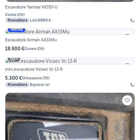
Escavatore Yanmar ViO50-U
Cuneo
(
CN
)
Rivenditore
LAUGERO S.
Vetrina
Escavatore Airman AX33Mu
18.900 €
Cuneo
(
CN
)
4
mini escavatore Vicsec Vc 13-R
5.300 €
Orbassano
(
TO
)
Rivenditore
Espocar srl