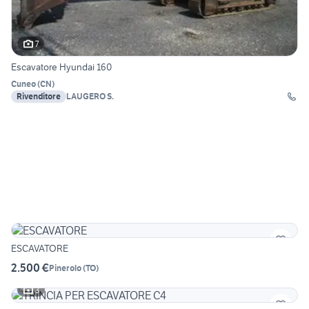
7
Escavatore Hyundai 160
Cuneo
(
CN
)
Rivenditore
LAUGERO S.
ESCAVATORE
2.500 €
Pinerolo
(
TO
)
3