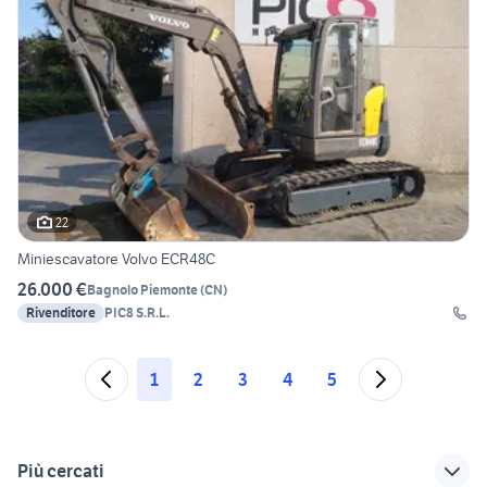
22
Miniescavatore Volvo ECR48C
26.000 €
Bagnolo Piemonte
(
CN
)
Rivenditore
PIC8 S.R.L.
1
2
3
4
5
Più cercati