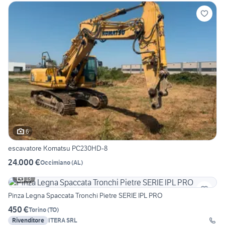
6
escavatore Komatsu PC230HD-8
24.000 €
Occimiano
(
AL
)
13
Pinza Legna Spaccata Tronchi Pietre SERIE IPL PRO
450 €
Torino
(
TO
)
Rivenditore
ITERA SRL