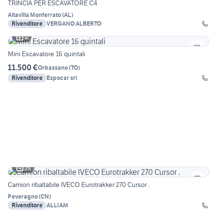
TRINCIA PER ESCAVATORE C4
Altavilla Monferrato
(
AL
)
Rivenditore
VERGANO ALBERTO
4
Mini Escavatore 16 quintali
11.500 €
Orbassano
(
TO
)
Rivenditore
Espocar srl
25
Camion ribaltabile IVECO Eurotrakker 270 Cursor .
Peveragno
(
CN
)
Rivenditore
ALLIAM