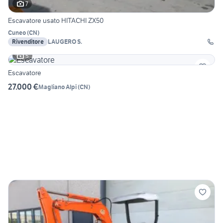
7
Escavatore usato HITACHI ZX50
Cuneo
(
CN
)
Rivenditore
LAUGERO S.
5
Escavatore
27.000 €
Magliano Alpi
(
CN
)