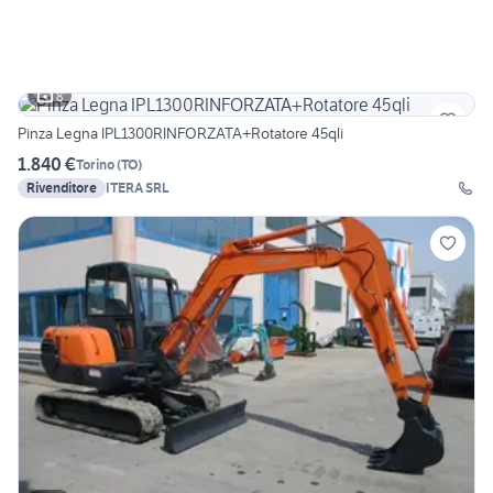
8
Pinza Legna IPL1300RINFORZATA+Rotatore 45qli
1.840 €
Torino
(
TO
)
Rivenditore
ITERA SRL