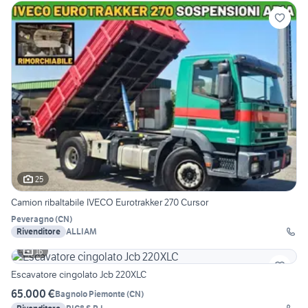
25
Camion ribaltabile IVECO Eurotrakker 270 Cursor
Peveragno
(
CN
)
Rivenditore
ALLIAM
16
Escavatore cingolato Jcb 220XLC
65.000 €
Bagnolo Piemonte
(
CN
)