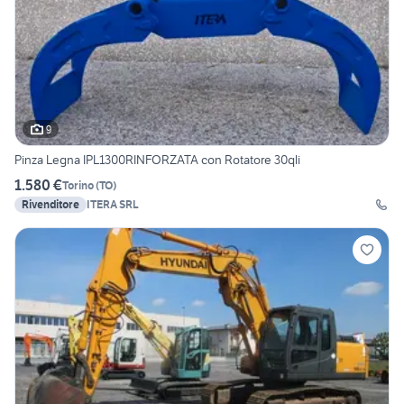
9
Pinza Legna IPL1300RINFORZATA con Rotatore 30qli
1.580 €
Torino
(
TO
)
Rivenditore
ITERA SRL