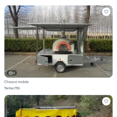
6
Chiosco mobile
Torino
(
TO
)