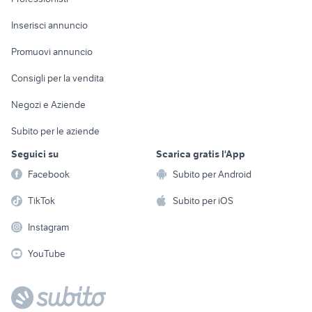
Arredamento e
Console e
Accessori per
Casalinghi
Inserisci annuncio
Videogiochi
animali
Elettrodomestici
Promuovi annuncio
Audio/Video
Musica e Film
Giardino e Fai da te
Consigli per la vendita
Fotografia
Libri e Riviste
Abbigliamento e
Negozi e Aziende
Telefonia
Strumenti Musicali
Accessori
Subito per le aziende
Sports
Tutto per i bambini
Seguici su
Scarica gratis l'App
Biciclette
Facebook
Subito per Android
Collezionismo
TikTok
Subito per iOS
Instagram
YouTube