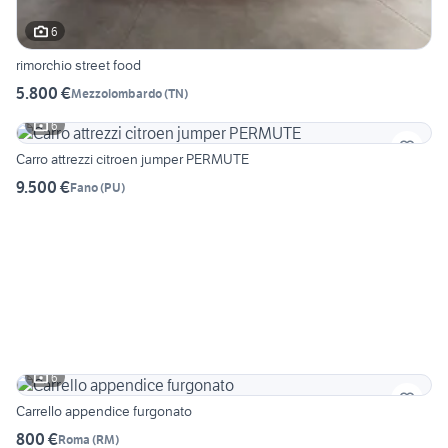
6
rimorchio street food
5.800 €
Mezzolombardo
(
TN
)
6
Carro attrezzi citroen jumper PERMUTE
9.500 €
Fano
(
PU
)
6
Carrello appendice furgonato
800 €
Roma
(
RM
)