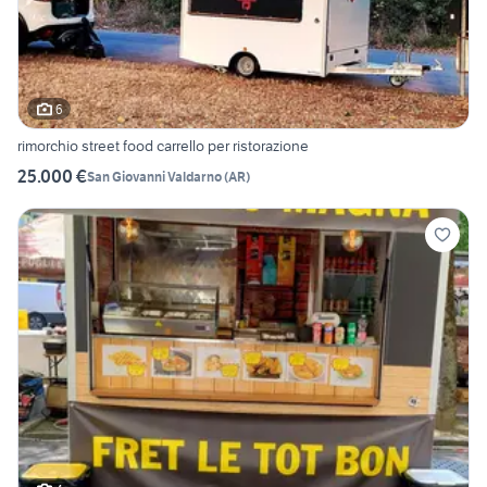
6
rimorchio street food carrello per ristorazione
25.000 €
San Giovanni Valdarno
(
AR
)