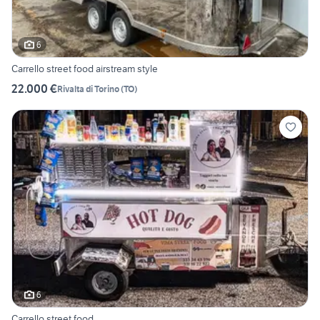
6
Carrello street food airstream style
22.000 €
Rivalta di Torino
(
TO
)
6
Carrello street food