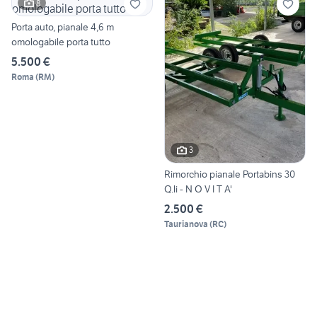
8
Porta auto, pianale 4,6 m
omologabile porta tutto
5.500 €
Roma
(
RM
)
3
Rimorchio pianale Portabins 30
Q.li - N O V I T A'
2.500 €
Taurianova
(
RC
)