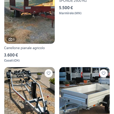
SPONDE 2500 KG
5.500 €
Marmirolo
(
MN
)
6
Carrellone pianale agricolo
3.600 €
Casoli
(
CH
)