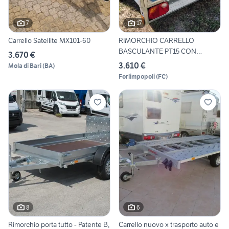
7
17
Carrello Satellite MX101-60
RIMORCHIO CARRELLO
BASCULANTE PT15 CON
3.670 €
RAMPA DI CA
3.610 €
Mola di Bari
(
BA
)
Forlimpopoli
(
FC
)
8
6
Rimorchio porta tutto - Patente B,
Carrello nuovo x trasporto auto e