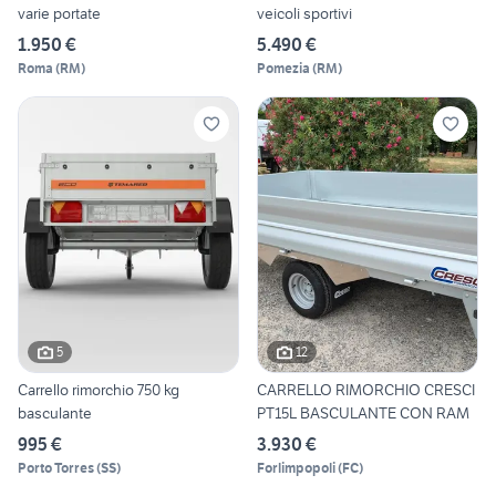
varie portate
veicoli sportivi
1.950 €
5.490 €
Roma
(
RM
)
Pomezia
(
RM
)
5
12
Carrello rimorchio 750 kg
CARRELLO RIMORCHIO CRESCI
basculante
PT15L BASCULANTE CON RAM
995 €
3.930 €
Porto Torres
(
SS
)
Forlimpopoli
(
FC
)