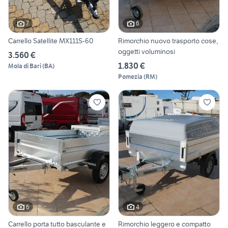
7
6
Carrello Satellite MX111S-60
Rimorchio nuovo trasporto cose,
oggetti voluminosi
3.560 €
1.830 €
Mola di Bari
(
BA
)
Pomezia
(
RM
)
6
4
Carrello porta tutto basculante e
Rimorchio leggero e compatto