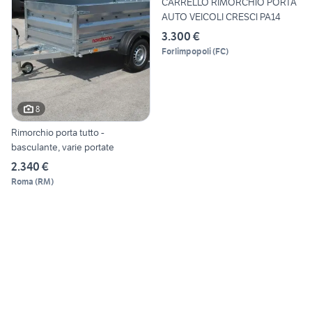
CARRELLO RIMORCHIO PORTA
AUTO VEICOLI CRESCI PA14
3.300 €
Forlimpopoli
(
FC
)
8
Rimorchio porta tutto -
basculante, varie portate
2.340 €
Roma
(
RM
)