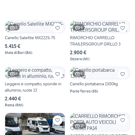
8
4
Carrello Satellite MX222S-75
RIMORCHIO CARRELLO
TRAILERSGROUP GRILLO 3
5.415 €
2.900 €
Mola di Bari
(
BA
)
Ozzero
(
MI
)
6
6
Leggero e compatto, sponde in
Carrello portabarca 1300kg
alluminio, ruote 13
Porto Torres
(
SS
)
2.440 €
Roma
(
RM
)
15