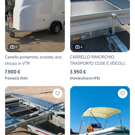
6
4
Carrello portamoto, scooter, ecc.
CARRELLO RIMORCHIO
chiuso in VTR
TRASPORTO COSE E VEICOLI
CON RA
7.900 €
3.950 €
Pomezia
(
RM
)
Montesilvano
(
PE
)