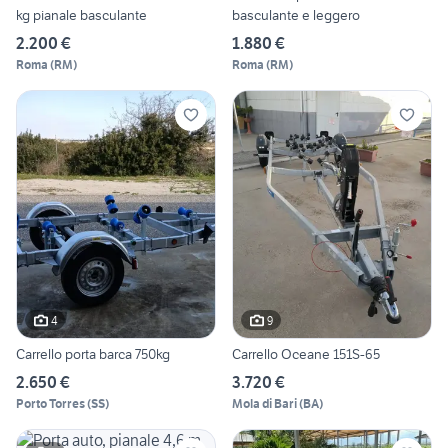
kg pianale basculante
basculante e leggero
2.200 €
1.880 €
Roma
(
RM
)
Roma
(
RM
)
4
9
Carrello porta barca 750kg
Carrello Oceane 151S-65
2.650 €
3.720 €
Porto Torres
(
SS
)
Mola di Bari
(
BA
)