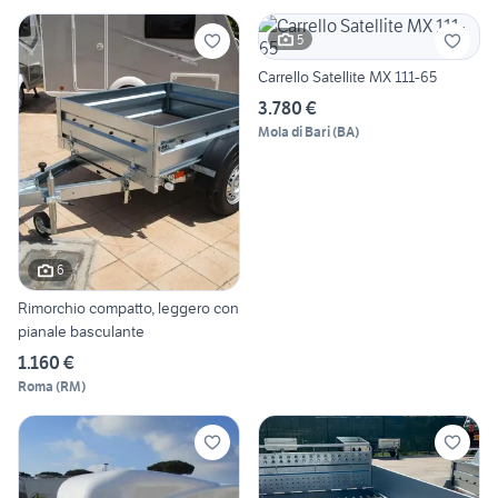
5
Carrello Satellite MX 111-65
3.780 €
Mola di Bari
(
BA
)
6
Rimorchio compatto, leggero con
pianale basculante
1.160 €
Roma
(
RM
)