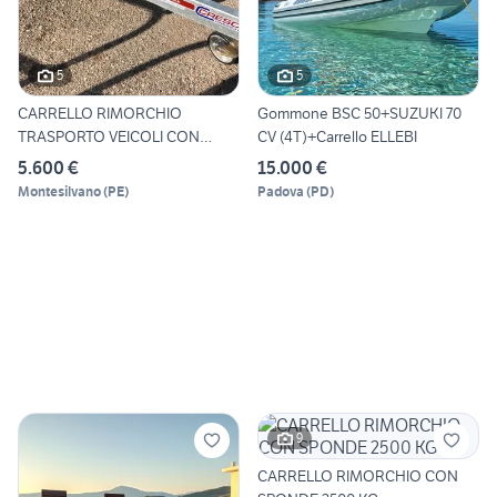
5
5
CARRELLO RIMORCHIO
Gommone BSC 50+SUZUKI 70
TRASPORTO VEICOLI CON
CV (4T)+Carrello ELLEBI
RAMA DI S
5.600 €
15.000 €
Montesilvano
(
PE
)
Padova
(
PD
)
9
CARRELLO RIMORCHIO CON