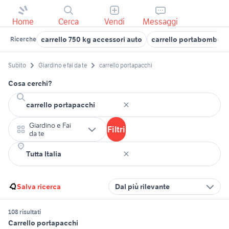
Home
Cerca
Vendi
Messaggi
carrello 750 kg accessori auto
carrello portabombole
Ricerche
Subito
Giardino e fai da te
carrello portapacchi
Cosa cerchi?
Giardino e Fai
Filtri
da te
Salva ricerca
Dal più rilevante
108 risultati
Carrello portapacchi