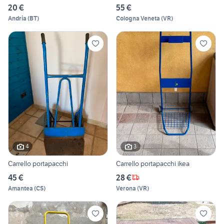
20 €
55 €
Andria
(
BT
)
Cologna Veneta
(
VR
)
4
3
Carrello portapacchi
Carrello portapacchi ikea
45 €
28 €
Amantea
(
CS
)
Verona
(
VR
)