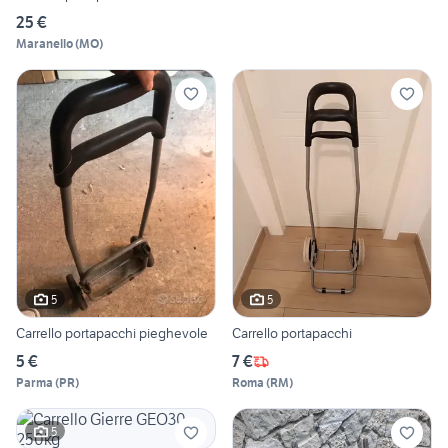
25 €
Maranello
(
MO
)
5
5
Carrello portapacchi pieghevole
Carrello portapacchi
5 €
7 €
Parma
(
PR
)
Roma
(
RM
)
5