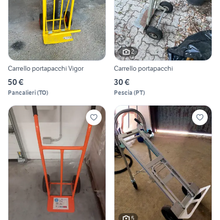
2
Carrello portapacchi Vigor
Carrello portapacchi
50 €
30 €
Pancalieri
(
TO
)
Pescia
(
PT
)
5