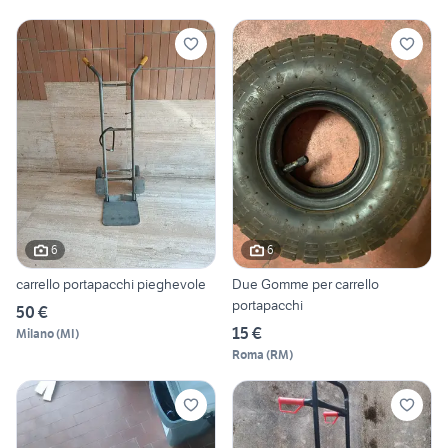
6
6
carrello portapacchi pieghevole
Due Gomme per carrello
portapacchi
50 €
15 €
Milano
(
MI
)
Roma
(
RM
)