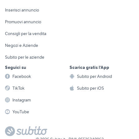
Arredamento e
Console e
Accessori per
Casalinghi
Inserisci annuncio
Videogiochi
animali
Elettrodomestici
Promuovi annuncio
Audio/Video
Musica e Film
Giardino e Fai da te
Consigli per la vendita
Fotografia
Libri e Riviste
Abbigliamento e
Negozi e Aziende
Telefonia
Strumenti Musicali
Accessori
Subito per le aziende
Sports
Tutto per i bambini
Seguici su
Scarica gratis l'App
Biciclette
Facebook
Subito per Android
Collezionismo
TikTok
Subito per iOS
Instagram
YouTube