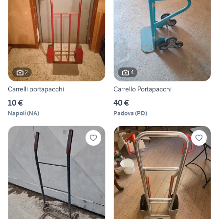
2
4
Carrelli portapacchi
Carrello Portapacchi
10 €
40 €
Napoli
(
NA
)
Padova
(
PD
)