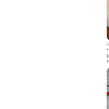
c
s
1
R