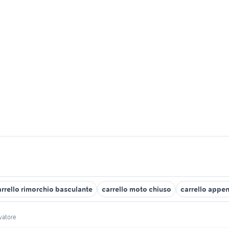
arrello rimorchio basculante
carrello moto chiuso
carrello appen
evatore