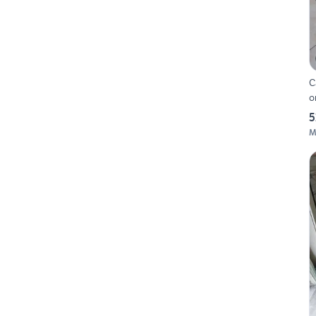
C
o
5
M