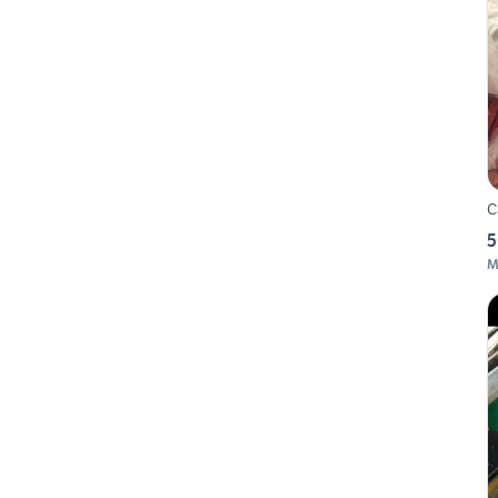
C
5
M