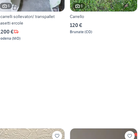
6
6
 carrelli sollevatori/ transpallet
Carrello
asetti ercole
120 €
.200 €
Brunate
(
CO
)
odena
(
MO
)