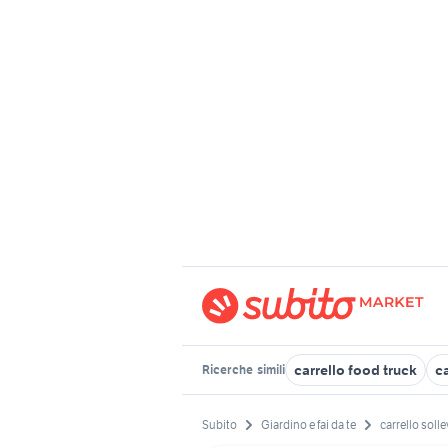
carrello food truck
c
Ricerche
simili
Subito
Giardino e fai da te
carrello soll