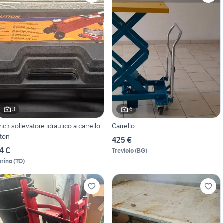
3
6
rick sollevatore idraulico a carrello
Carrello
 ton
425 €
4 €
Treviolo
(
BG
)
orino
(
TO
)