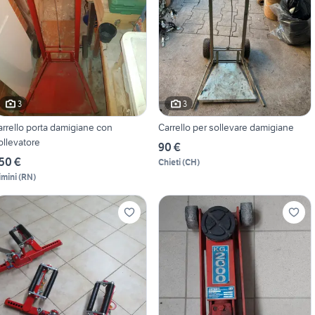
3
3
arrello porta damigiane con
Carrello per sollevare damigiane
ollevatore
90 €
50 €
Chieti
(
CH
)
imini
(
RN
)