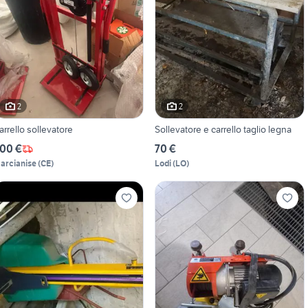
2
2
arrello sollevatore
Sollevatore e carrello taglio legna
00 €
70 €
arcianise
(
CE
)
Lodi
(
LO
)