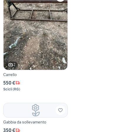
2
Carrello
550 €
Scicli
(
RG
)
Gabbia da sollevamento
350 €