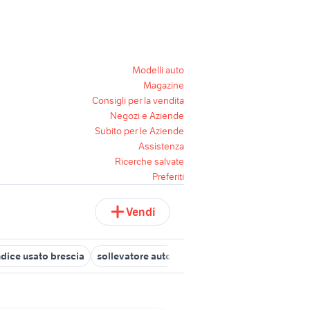
Modelli auto
Magazine
Consigli per la vendita
Negozi e Aziende
Subito per le Aziende
Assistenza
Ricerche salvate
Preferiti
Vendi
dice usato brescia
sollevatore auto idraulico accessori auto
car