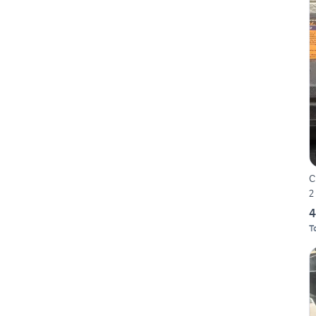
C
2
4
T