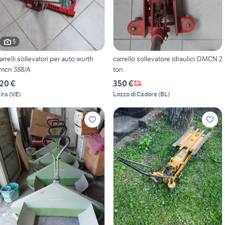
5
arrelli sollevatori per auto wurth
carrello sollevatore idraulici OMCN 2
mcn 388/A
ton.
20 €
350 €
ira
(
VE
)
Lozzo di Cadore
(
BL
)