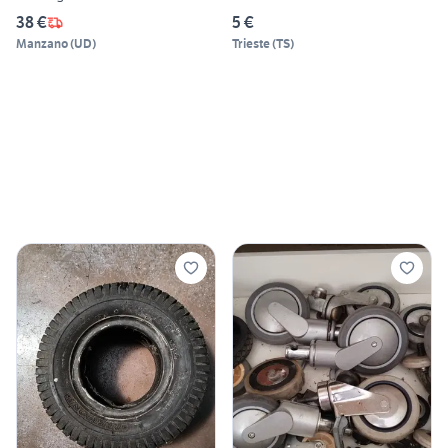
38 €
5 €
Manzano
(
UD
)
Trieste
(
TS
)