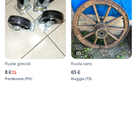
2
Ruote girevoli
Ruota carro
8 €
65 €
Pordenone
(
PN
)
Muggia
(
TS
)