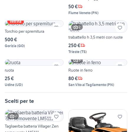
50 €
Fiume Veneto
(
PN
)
Vetrina
2
Torchio per spremitura
trabattello h 3,5 metri con ruote
500 €
250 €
Gorizia
(
GO
)
Trieste
(
TS
)
5
ruota
Ruote in ferro
25 €
80 €
Udine
(
UD
)
San Vito al Tagliamento
(
PN
)
Scelti per te
7
Tagliaerba batteria Villager Zen