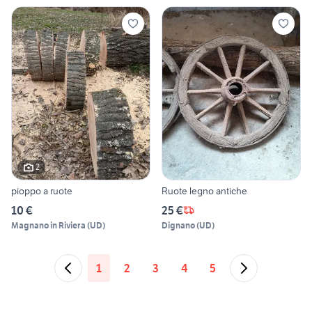
2
pioppo a ruote
Ruote legno antiche
10 €
25 €
Magnano in Riviera
(
UD
)
Dignano
(
UD
)
1
2
3
4
5