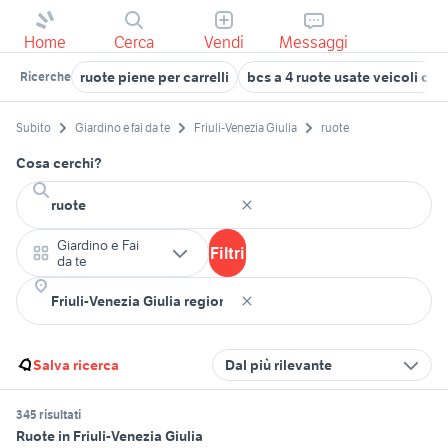
Home
Cerca
Vendi
Messaggi
ruote piene per carrelli
bcs a 4 ruote usate veicoli co
Ricerche
Subito
Giardino e fai da te
Friuli-Venezia Giulia
ruote
Cosa cerchi?
Giardino e Fai
Filtri
da te
Salva ricerca
Dal più rilevante
345 risultati
Ruote in Friuli-Venezia Giulia