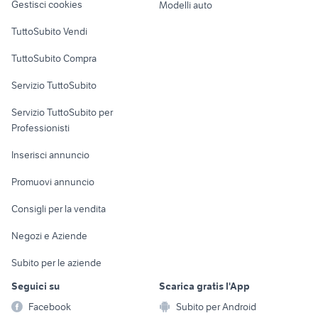
Gestisci cookies
Modelli auto
Case vacanza
TuttoSubito Vendi
Uffici e Locali
TuttoSubito Compra
commerciali
Servizio TuttoSubito
elettronica
per la casa e la
sports e hobby
Servizio TuttoSubito per
persona
Informatica
Animali
Professionisti
Arredamento e
Console e
Accessori per
Casalinghi
Inserisci annuncio
Videogiochi
animali
Elettrodomestici
Promuovi annuncio
Audio/Video
Musica e Film
Giardino e Fai da te
Consigli per la vendita
Fotografia
Libri e Riviste
Abbigliamento e
Negozi e Aziende
Telefonia
Strumenti Musicali
Accessori
Subito per le aziende
Sports
Tutto per i bambini
Seguici su
Scarica gratis l'App
Biciclette
Facebook
Subito per Android