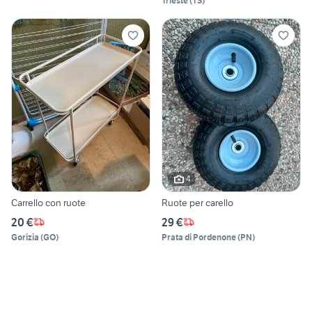
Trieste
(
TS
)
4
Carrello con ruote
Ruote per carello
20 €
29 €
Gorizia
(
GO
)
Prata di Pordenone
(
PN
)