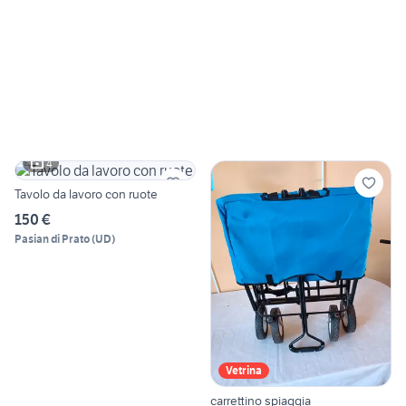
4
Tavolo da lavoro con ruote
150 €
Pasian di Prato
(
UD
)
Vetrina
carrettino spiaggia