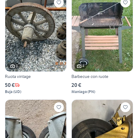
3
4
Ruota vintage
Barbecue con ruote
50 €
20 €
Buja
(
UD
)
Maniago
(
PN
)