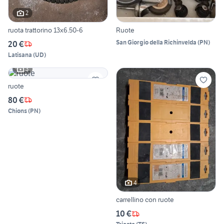
2
ruota trattorino 13x6.50-6
Ruote
San Giorgio della Richinvelda
(
PN
)
20 €
Latisana
(
UD
)
3
ruote
80 €
Chions
(
PN
)
4
carrellino con ruote
10 €