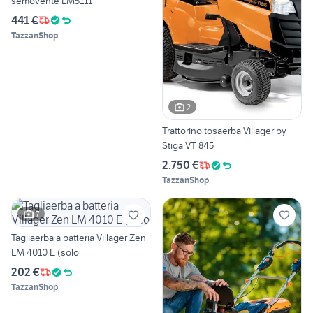
semovente LM5111
441 €
TazzanShop
2
Trattorino tosaerba Villager by
Stiga VT 845
2.750 €
TazzanShop
7
Tagliaerba a batteria Villager Zen
LM 4010 E (solo
202 €
TazzanShop