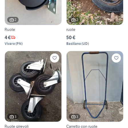
2
2
Ruote
ruote
4 €
50 €
Vivaro
(
PN
)
Basiliano
(
UD
)
3
3
Ruote girevoli
Carretto con ruote