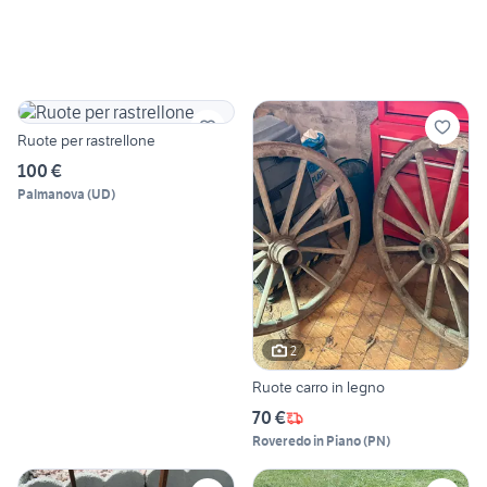
Ruote per rastrellone
100 €
Palmanova
(
UD
)
2
Ruote carro in legno
70 €
Roveredo in Piano
(
PN
)