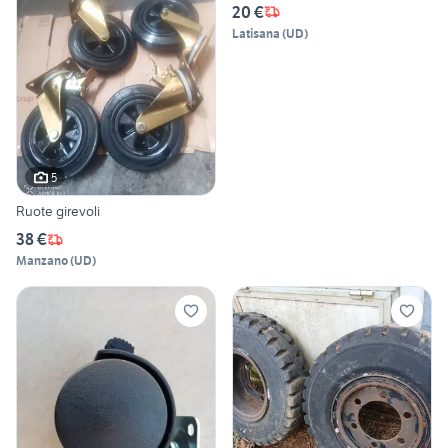
20 €
Latisana
(
UD
)
5
Ruote girevoli
38 €
Manzano
(
UD
)