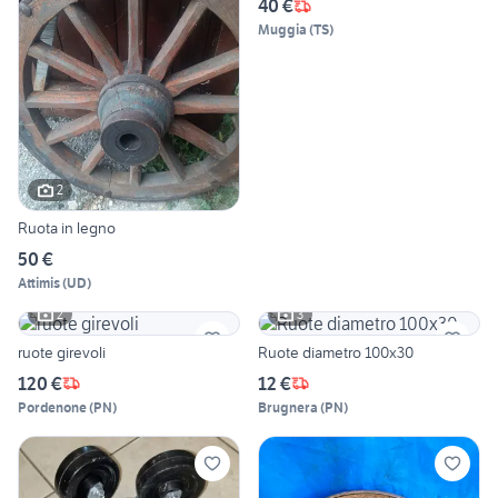
40 €
Muggia
(
TS
)
2
Ruota in legno
50 €
Attimis
(
UD
)
2
3
ruote girevoli
Ruote diametro 100x30
120 €
12 €
Pordenone
(
PN
)
Brugnera
(
PN
)