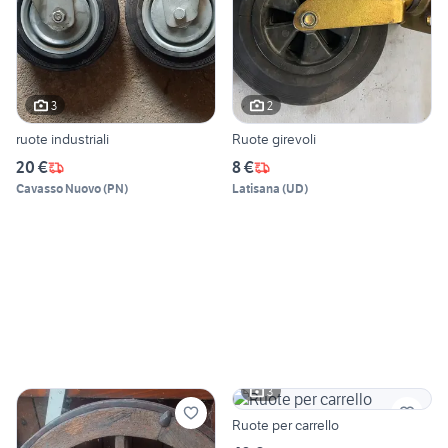
3
2
ruote industriali
Ruote girevoli
20 €
8 €
Cavasso Nuovo
(
PN
)
Latisana
(
UD
)
3
Ruote per carrello