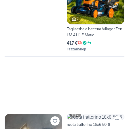
7
Tagliaerba a batteria Villager Zen
LM 4111 E Matic
417 €
TazzanShop
2
ruota trattorino 16x6.50-8