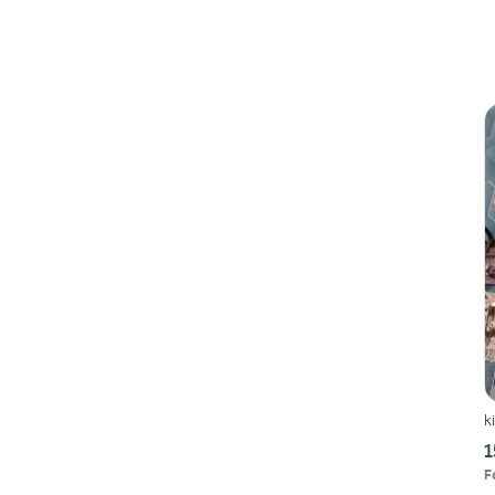
k
1
F