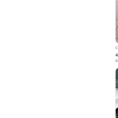
C
4
C