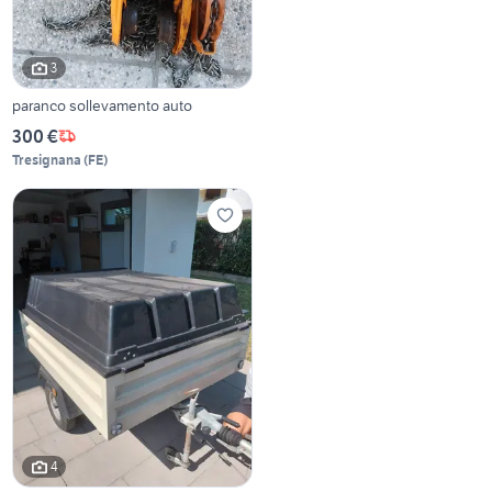
3
paranco sollevamento auto
300 €
Tresignana
(
FE
)
4