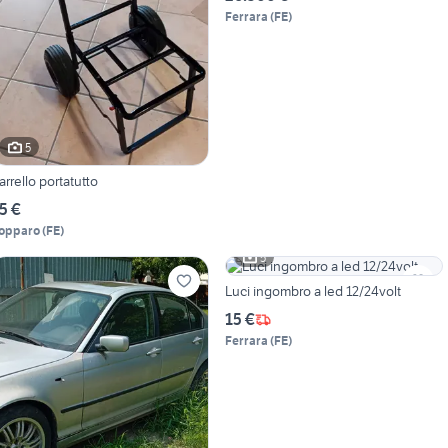
Ferrara
(
FE
)
5
arrello portatutto
5 €
opparo
(
FE
)
5
Luci ingombro a led 12/24volt
15 €
Ferrara
(
FE
)