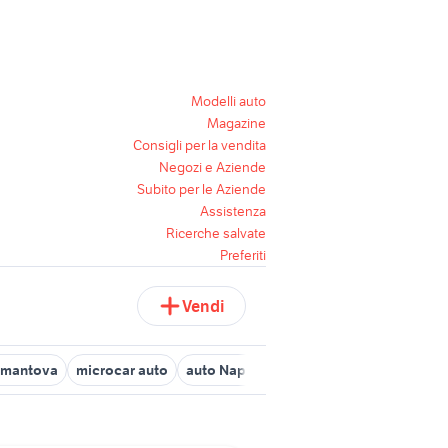
Modelli auto
Magazine
Consigli per la vendita
Negozi e Aziende
Subito per le Aziende
Assistenza
Ricerche salvate
Preferiti
Vendi
e mantova
microcar auto
auto Napoli provincia
auto usate net