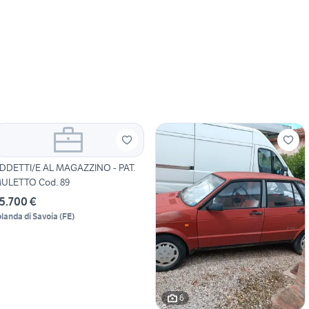
DDETTI/E AL MAGAZZINO - PAT.
ULETTO Cod. 89
5.700 €
olanda di Savoia
(
FE
)
6