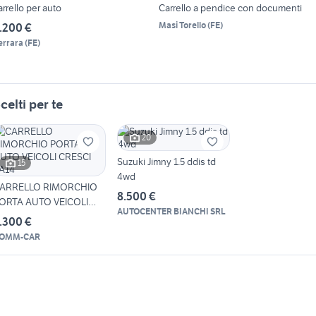
arrello per auto
Carrello a pendice con documenti
Masi Torello
(
FE
)
.200 €
errara
(
FE
)
celti per te
20
Suzuki Jimny 1.5 ddis td
15
4wd
ARRELLO RIMORCHIO
8.500 €
ORTA AUTO VEICOLI
AUTOCENTER BIANCHI SRL
RESCI PA14
.300 €
OMM-CAR