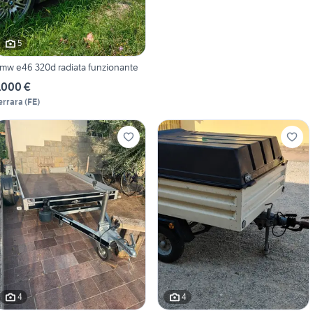
5
mw e46 320d radiata funzionante
.000 €
errara
(
FE
)
4
4