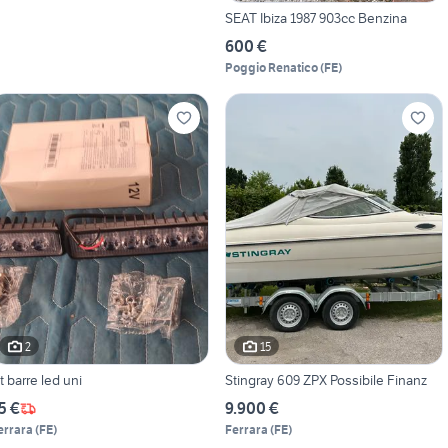
SEAT Ibiza 1987 903cc Benzina
600 €
Poggio Renatico
(
FE
)
2
15
it barre led uni
Stingray 609 ZPX Possibile Finanz
5 €
9.900 €
errara
(
FE
)
Ferrara
(
FE
)