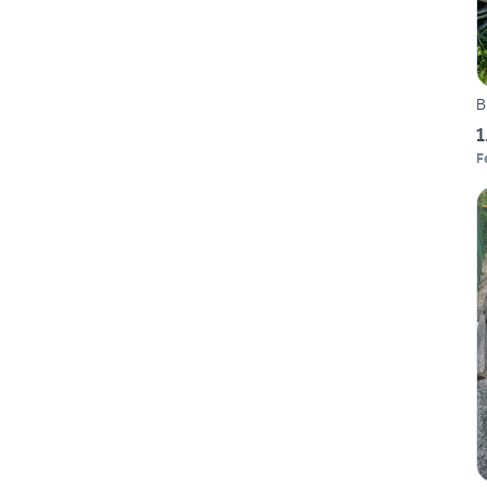
B
1
F