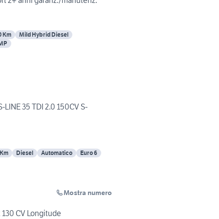
rt 2+ anni garanz./manutenz.
0 Km
Mild Hybrid Diesel
EMP
LINE 35 TDI 2.0 150CV S-
 Km
Diesel
Automatico
Euro 6
Mostra numero
 130 CV Longitude