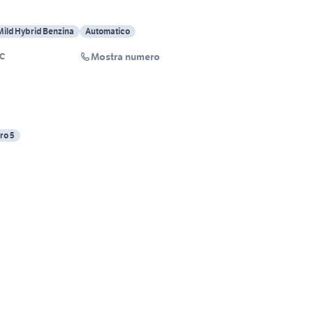
Mild Hybrid Benzina
Automatico
Mostra numero
IC
ro 5