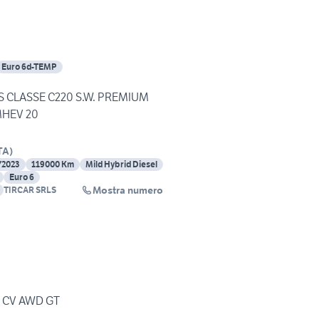
Euro 6d-TEMP
 CLASSE C220 S.W. PREMIUM
MHEV 20
TA
)
/2023
119000 Km
Mild Hybrid Diesel
Euro 6
Mostra numero
TIRCAR SRLS
0 CV AWD GT