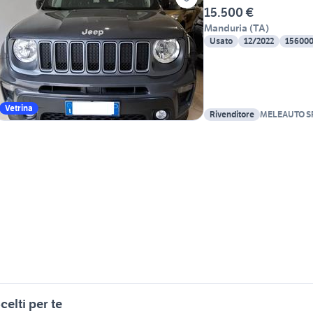
15.500 €
Manduria
(
TA
)
Usato
12/2022
15600
Vetrina
Rivenditore
MELEAUTO S
celti per te