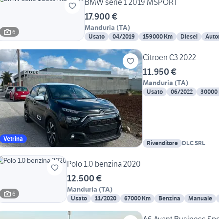
BMW serie 1 2019 MSPORT
17.900 €
Manduria
(
TA
)
6
Usato
04/2019
159000 Km
Diesel
Auto
Citroen C3 2022
11.950 €
Manduria
(
TA
)
Usato
06/2022
30000
Vetrina
Rivenditore
DLC SRL
Polo 1.0 benzina 2020
12.500 €
Manduria
(
TA
)
6
Usato
11/2020
67000 Km
Benzina
Manuale