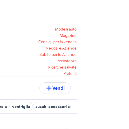
Modelli auto
Magazine
Consigli per la vendita
Negozi e Aziende
Subito per le Aziende
Assistenza
Ricerche salvate
Preferiti
Vendi
ncia
ventriglia
suzuki accessori auto Taranto provincia
volksw