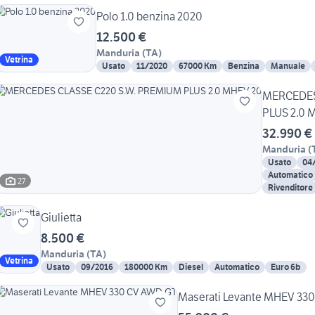
Polo 1.0 benzina 2020
12.500 €
Manduria
(
TA
)
Vetrina
Usato
11/2020
67000 Km
Benzina
Manuale
MERCEDES
PLUS 2.0 
32.990 €
Manduria
(
Usato
04
Automatico
27
Rivenditore
Giulietta
8.500 €
Manduria
(
TA
)
Vetrina
Usato
09/2016
180000 Km
Diesel
Automatico
Euro 6b
Maserati Levante MHEV 33