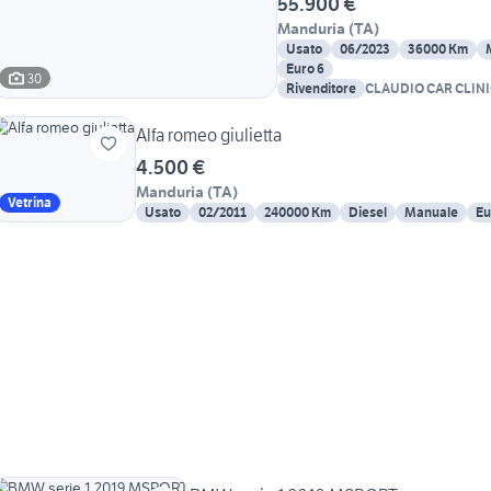
55.900 €
Manduria
(
TA
)
Usato
06/2023
36000 Km
Euro 6
30
Rivenditore
CLAUDIO CAR CLIN
Alfa romeo giulietta
4.500 €
Manduria
(
TA
)
Vetrina
Usato
02/2011
240000 Km
Diesel
Manuale
Eu