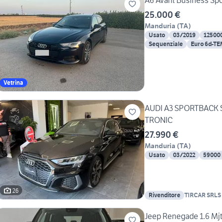
A6 Avant Business Spo
25.000 €
Manduria
(
TA
)
Usato
03/2019
12500
Sequenziale
Euro 6d-T
Vetrina
AUDI A3 SPORTBACK S-
TRONIC
27.990 €
Manduria
(
TA
)
Usato
03/2022
59000
26
Rivenditore
TIRCAR SRLS
Jeep Renegade 1.6 Mjt