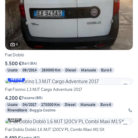
4
Fiat Dobló
5.500 €
Bari
(
BA
)
Usato
09/2014
280000 Km
Diesel
Manuale
Euro 5
Vetrina
Fiat Fiorino 1.3 MJT Cargo Adventure 2017
4.200 €
Fasano
(
BR
)
Usato
04/2017
173000 Km
Diesel
Manuale
Euro 6
Rivenditore
Boggia Cosimo
19
Fiat Doblo Doblò 1.6 MJT 120CV PL Combi Maxi M1 SX
9.499 €
Andria
(
BT
)