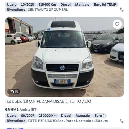
Usato
10/2020
115400 Km
Diesel
Manuale
Euro 6d-TEMP
Rivenditore
CENTRAUTO GROUP SRL
19
Fiat Doblò 1.9 MJT PEDANA DISABILI TETTO ALTO
9.999 €
Andria
(
BT
)
Usato
09/2007
230000 Km
Diesel
Manuale
Euro 4
Rivenditore
TUTTI PER L'AUTO Snc - Parco Usato oltre 150 auto