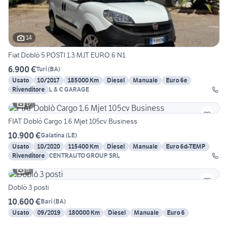
14
Fiat Doblò 5 POSTI 1.3 MJT EURO 6 N1
6.900 €
Turi
(
BA
)
Usato
10/2017
185000 Km
Diesel
Manuale
Euro 6e
Rivenditore
L & C GARAGE
17
FIAT Doblò Cargo 1.6 Mjet 105cv Business
10.900 €
Galatina
(
LE
)
Usato
10/2020
115400 Km
Diesel
Manuale
Euro 6d-TEMP
Rivenditore
CENTRAUTO GROUP SRL
6
Doblò 3 posti
10.600 €
Bari
(
BA
)
Usato
09/2019
180000 Km
Diesel
Manuale
Euro 6