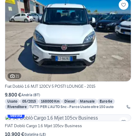
21
Fiat Doblò 1.6 MJT 120CV 5 POSTI LOUNGE - 2015
9.800 €
Andria
(
BT
)
Usato
05/2015
168000 Km
Diesel
Manuale
Euro 6e
Rivenditore
TUTTI PER L'AUTO Snc - Parco Usato oltre 150 auto
Vetrina
FIAT Doblò Cargo 1.6 Mjet 105cv Business
10.900 €
Galatina
(
LE
)