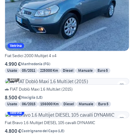
Vetrina
Fiat Sedici 2000 Multijet 4 x4
4.990 €
Manfredonia
(
FG
)
Usato
05/2011
225000 Km
Diesel
Manuale
Euro 5
6
🚗 FIAT Doblò Maxi 1.6 MultiJet (2015)
8.500 €
Nociglia
(
LE
)
Usato
06/2015
156000 Km
Diesel
Manuale
Euro 5
Vetrina
Fiat Bravo 1.6 Multijet DIESEL 105 cavalli DYNAMIC
4.800 €
Castrignano del Capo
(
LE
)