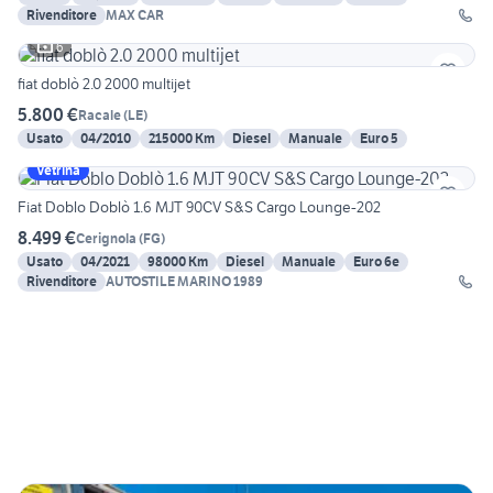
Rivenditore
MAX CAR
6
fiat doblò 2.0 2000 multijet
5.800 €
Racale
(
LE
)
Usato
04/2010
215000 Km
Diesel
Manuale
Euro 5
Vetrina
Fiat Doblo Doblò 1.6 MJT 90CV S&S Cargo Lounge-202
8.499 €
Cerignola
(
FG
)
Usato
04/2021
98000 Km
Diesel
Manuale
Euro 6e
Rivenditore
AUTOSTILE MARINO 1989