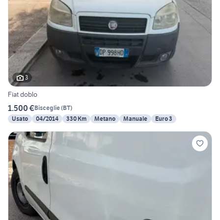
3
Fiat doblo
1.500 €
Bisceglie
(
BT
)
Usato
04/2014
330 Km
Metano
Manuale
Euro 3