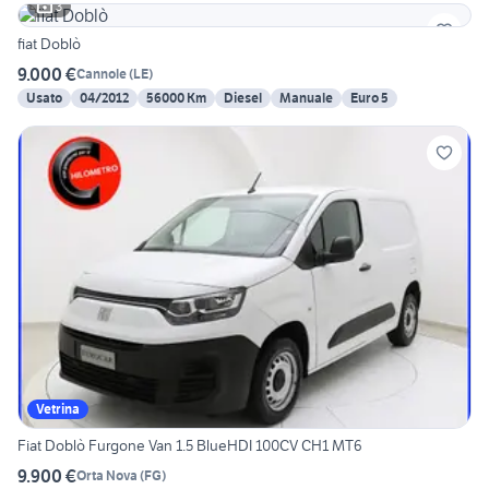
3
fiat Doblò
9.000 €
Cannole
(
LE
)
Usato
04/2012
56000 Km
Diesel
Manuale
Euro 5
Vetrina
Fiat Doblò Furgone Van 1.5 BlueHDI 100CV CH1 MT6
9.900 €
Orta Nova
(
FG
)