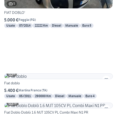
5
FIAT DOBLO'
5.000 €
Foggia
(
FG
)
Usato
07/2014
22222 Km
Diesel
Manuale
Euro 5
6
Fiat doblo
5.400 €
Martina Franca
(
TA
)
Usato
05/2011
290000 Km
Diesel
Manuale
Euro 4
24
Fiat Doblo Doblò 1.6 MJT 105CV PL Combi Maxi N1 PR