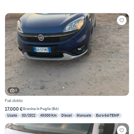
6
Fiat doblo
17.000 €
Gravina in Puglia
(
BA
)
Usato
03/2022
45000 Km
Diesel
Manuale
Euro 6d-TEMP