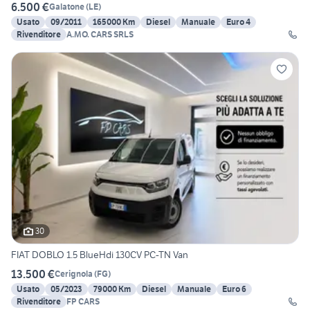
6.500 €
Galatone
(
LE
)
Usato
09/2011
165000 Km
Diesel
Manuale
Euro 4
Rivenditore
A.MO. CARS SRLS
30
FIAT DOBLO 1.5 BlueHdi 130CV PC-TN Van
13.500 €
Cerignola
(
FG
)
Usato
05/2023
79000 Km
Diesel
Manuale
Euro 6
Rivenditore
FP CARS