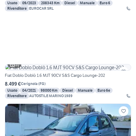
Usato
09/2023
208343 Km
Diesel
Manuale
Euro 6
Rivenditore
EUROCAR SRL
21
Fiat Doblo Doblò 1.6 MJT 90CV S&S Cargo Lounge-202
8.499 €
Cerignola
(
FG
)
Usato
04/2021
98000 Km
Diesel
Manuale
Euro 6e
Rivenditore
AUTOSTILE MARINO 1989