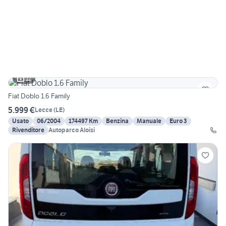
12
Fiat Doblo 1.6 Family
5.999 €
Lecce
(
LE
)
Usato
06/2004
174497 Km
Benzina
Manuale
Euro 3
Rivenditore
Autoparco Aloisi