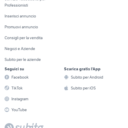
Informatica
Animali
Professionisti
Arredamento e
Console e
Accessori per
Casalinghi
Inserisci annuncio
Videogiochi
animali
Elettrodomestici
Promuovi annuncio
Audio/Video
Musica e Film
Giardino e Fai da te
Consigli per la vendita
Fotografia
Libri e Riviste
Abbigliamento e
Negozi e Aziende
Telefonia
Strumenti Musicali
Accessori
Subito per le aziende
Sports
Tutto per i bambini
Seguici su
Scarica gratis l'App
Biciclette
Facebook
Subito per Android
Collezionismo
TikTok
Subito per iOS
Instagram
YouTube