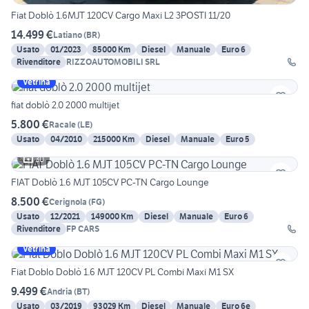
Fiat Doblò 1.6MJT 120CV Cargo Maxi L2 3POSTI 11/20
14.499 €
Latiano
(
BR
)
Usato
01/2023
85000 Km
Diesel
Manuale
Euro 6
Rivenditore
RIZZOAUTOMOBILI SRL
Vetrina
fiat doblò 2.0 2000 multijet
5.800 €
Racale
(
LE
)
Usato
04/2010
215000 Km
Diesel
Manuale
Euro 5
30
FIAT Doblò 1.6 MJT 105CV PC-TN Cargo Lounge
8.500 €
Cerignola
(
FG
)
Usato
12/2021
149000 Km
Diesel
Manuale
Euro 6
Rivenditore
FP CARS
Vetrina
Fiat Doblo Doblò 1.6 MJT 120CV PL Combi Maxi M1 SX
9.499 €
Andria
(
BT
)
Usato
03/2019
93029 Km
Diesel
Manuale
Euro 6e