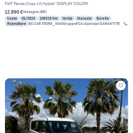
FIAT Panda Cross 1.0 Hybrid *DISPLAY COLORI
12.890 €
Mesagne
(
BR
)
Usato
01/2024
109315 Km
Ibrida
Manuale
Euro 6e
Rivenditore
BC CAR STORE _ KM0GruppoFCA-Aziendali GARANTITE