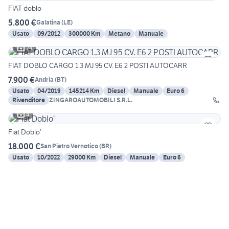
FIAT doblo
5.800 €
Galatina
(
LE
)
Usato
09/2012
300000 Km
Metano
Manuale
24
FIAT DOBLO CARGO 1.3 MJ 95 CV. E6 2 POSTI AUTOCARR
7.900 €
Andria
(
BT
)
Usato
04/2019
145214 Km
Diesel
Manuale
Euro 6
Rivenditore
ZINGAROAUTOMOBILI S.R.L.
4
Fiat Doblo’
18.000 €
San Pietro Vernotico
(
BR
)
Usato
10/2022
29000 Km
Diesel
Manuale
Euro 6