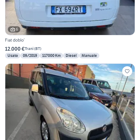
6
Fiat doblo’
12.000 €
Trani
(
BT
)
Usato
09/2019
117000 Km
Diesel
Manuale