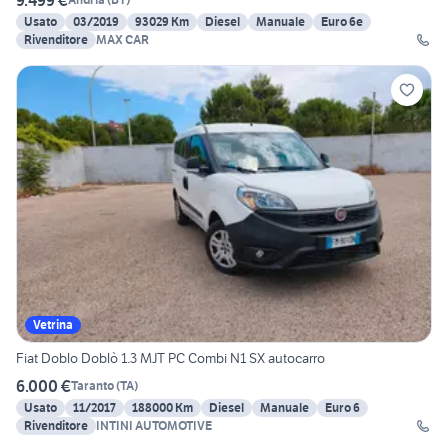
Usato
03/2019
93029 Km
Diesel
Manuale
Euro 6e
Rivenditore
MAX CAR
Vetrina
Fiat Doblo Doblò 1.3 MJT PC Combi N1 SX autocarro
6.000 €
Taranto
(
TA
)
Usato
11/2017
188000 Km
Diesel
Manuale
Euro 6
Rivenditore
INTINI AUTOMOTIVE