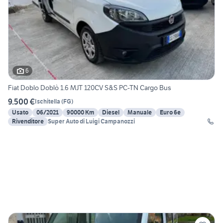
6
Fiat Doblo Doblò 1.6 MJT 120CV S&S PC-TN Cargo Bus
9.500 €
Ischitella
(
FG
)
Usato
06/2021
90000 Km
Diesel
Manuale
Euro 6e
Rivenditore
Super Auto di Luigi Campanozzi