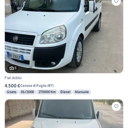
6
Fiat doblo
4.500 €
Canosa di Puglia
(
BT
)
Usato
01/2008
270000 Km
Diesel
Manuale