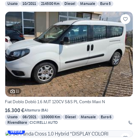
Usato
10/2011
214500 Km
Diesel
Manuale
Euro 5
11
Fiat Doblo Doblò 1.6 MJT 120CV S&S PL Combi Maxi N
16.300 €
Altamura
(
BA
)
Usato
08/2021
130000 Km
Diesel
Manuale
Euro 6
Rivenditore
CICIRELLI AUTO
Vetrina