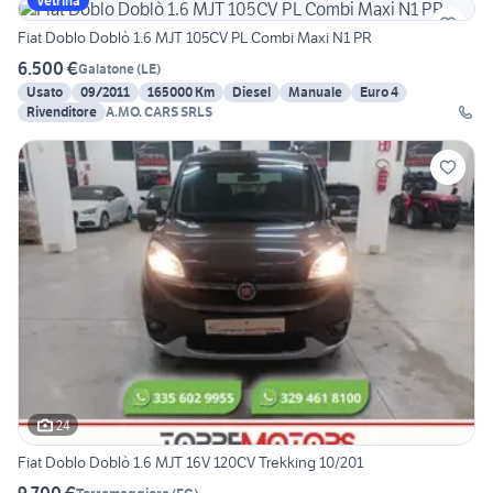
Vetrina
Fiat Doblo Doblò 1.6 MJT 105CV PL Combi Maxi N1 PR
6.500 €
Galatone
(
LE
)
Usato
09/2011
165000 Km
Diesel
Manuale
Euro 4
Rivenditore
A.MO. CARS SRLS
24
Fiat Doblo Doblò 1.6 MJT 16V 120CV Trekking 10/201