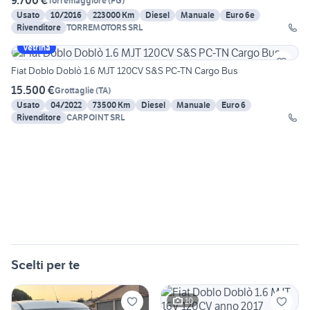
9.700 €
Torremaggiore
(
FG
)
Usato
10/2016
223000 Km
Diesel
Manuale
Euro 6e
Rivenditore
TORREMOTORS SRL
Vetrina
Fiat Doblo Doblò 1.6 MJT 120CV S&S PC-TN Cargo Bus
15.500 €
Grottaglie
(
TA
)
Usato
04/2022
73500 Km
Diesel
Manuale
Euro 6
Rivenditore
CARPOINT SRL
Scelti per te
10